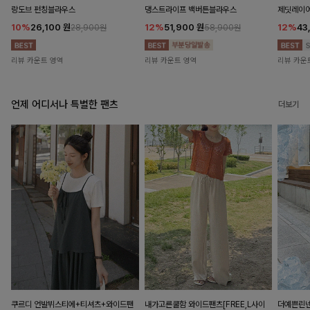
랑도브 펀칭블라우스
댕스트라이프 백버튼블라우스
제딧레이어
10%
26,100
원
12%
51,900
원
12%
43
28,900원
58,900원
리뷰 카운트 영역
리뷰 카운트 영역
리뷰 카운
언제 어디서나 특별한 팬츠
더보기
쿠르디 언발뷔스티에+티셔츠+와이드팬
내가고른쿨함 와이드팬츠[FREE,L사이
더예쁜린넨