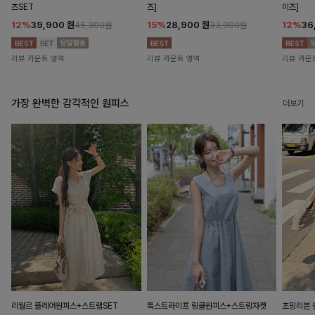
츠SET
즈]
이즈]
12%
39,900
원
15%
28,900
원
12%
36
45,300원
33,900원
리뷰 카운트 영역
리뷰 카운트 영역
리뷰 카운
가장 완벽한 감각적인 원피스
더보기
리월르 플레어원피스+스트랩SET
특스트라이프 링클원피스+스트링자켓
초밍리본 