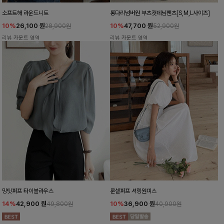
소프트해 라운드니트
롱다리넘버원 부츠컷데님팬츠[S,M,L사이즈]
10%
26,100
원
10%
47,700
원
28,900원
52,900원
리뷰 카운트 영역
리뷰 카운트 영역
밍팃퍼프 타이블라우스
룬셀퍼프 셔링원피스
14%
42,900
원
10%
36,900
원
49,800원
40,900원