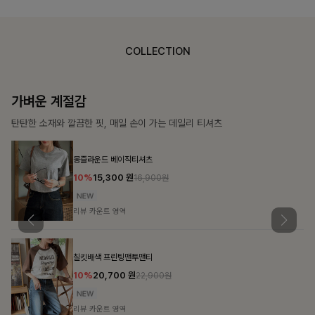
COLLECTION
가장 쉬운 코디
특별한 날부터 일상까지 함께하는 룩
큐플리츠 블라우스+스커트+벨트SET
10%
57,600
원
63,900원
리뷰 카운트 영역
밴스트라이프 스트링원피스
25%
35,100
원
46,800원
리뷰 카운트 영역