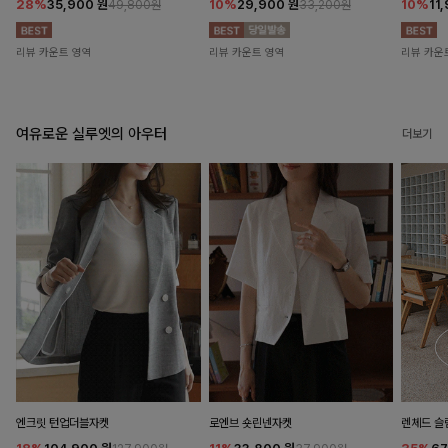
28%
35,900
원
10%
29,900
원
10%
11
49,800원
33,200원
리뷰 카운트 영역
리뷰 카운트 영역
리뷰 카운
여유로운 실루엣의 아우터
더보기
엔크릿 턴업더블자켓
로엔브 숏린넨자켓
렌체드 슬