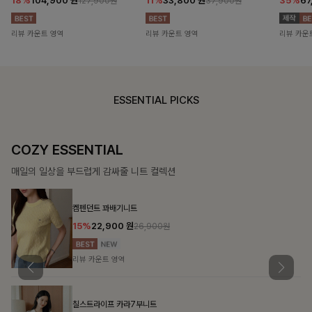
18%
104,900
원
11%
33,800
원
35%
67
127,900원
37,900원
리뷰 카운트 영역
리뷰 카운트 영역
리뷰 카운
ESSENTIAL PICKS
DOUBLE THE JOY
함께할 때 더욱 완벽한, 합리적인 선택으로 채우는 즐거움
필첸체크 스트링블라우스+플레어스커트SET
14%
42,900
원
49,800원
리뷰 카운트 영역
캠릿리본 뷔스티에원피스+티셔츠SET