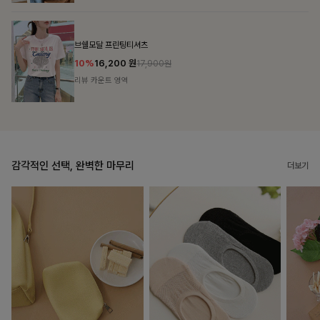
룬셀퍼프 셔링원피스
10%
36,900
원
40,900원
리뷰 카운트 영역
감각적인 선택, 완벽한 마무리
더보기