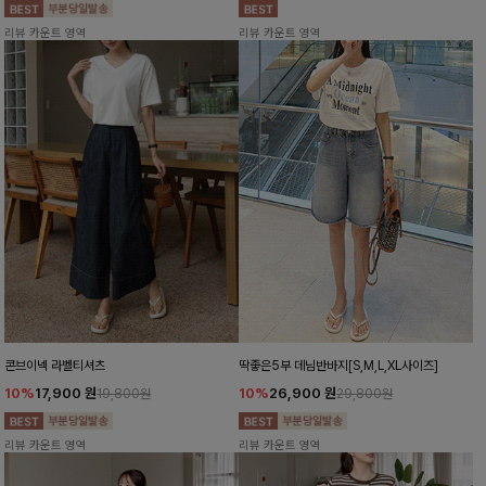
리뷰 카운트 영역
리뷰 카운트 영역
콘브이넥 라벨티셔츠
딱좋은5부 데님반바지[S,M,L,XL사이즈]
10%
17,900
원
10%
26,900
원
19,800원
29,800원
리뷰 카운트 영역
리뷰 카운트 영역