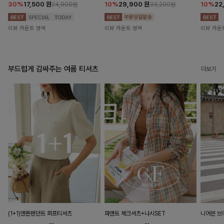
30%
17,500
원
10%
29,900
원
10%
22
24,900원
33,200원
리뷰 카운트 영역
리뷰 카운트 영역
리뷰 카운
부드럽게 감싸주는 여름 티셔츠
더보기
(1+1)앤튼펜던트 퍼프티셔츠
파앤트 체크셔츠+나시SET
니어븐 브