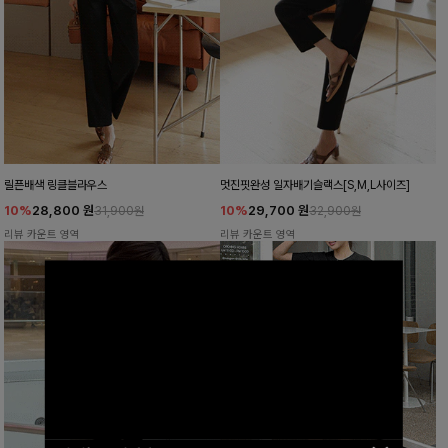
릴픈배색 링클블라우스
멋진핏완성 일자배기슬랙스[S,M,L사이즈]
10%
28,800
원
10%
29,700
원
31,900원
32,900원
리뷰 카운트 영역
리뷰 카운트 영역