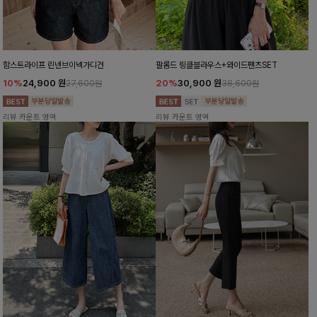
함스트라이프 린넨브이넥가디건
팔롬드 링클블라우스+와이드팬츠SET
10%
24,900
원
20%
30,900
원
27,600원
38,600원
리뷰 카운트 영역
리뷰 카운트 영역