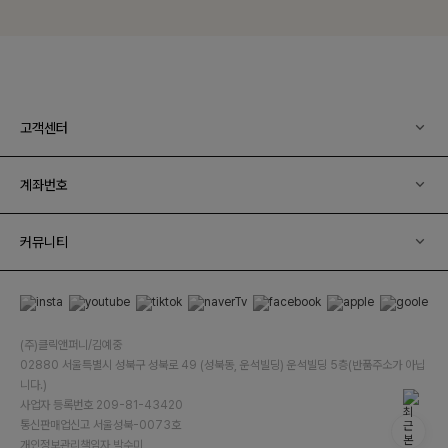
고객센터
계좌번호
커뮤니티
(주)클릭앤퍼니/김예중
02880 서울특별시 성북구 성북로 49 (성북동, 운석빌딩) 운석빌딩 5층(반품주소가 아닙
니다.)
사업자 등록번호 209-81-43420
통신판매업신고 서울성북-0073호
개인정보관리책임자 박수미