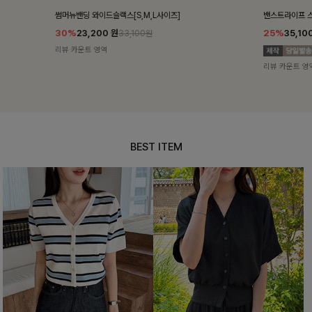
밴스트라이프 스트링원피스
쥬린레이스 카
25%
35,100
원
12%
34,90
46,800원
리뷰 카운트 영역
리뷰 카운트 영
BEST ITEM