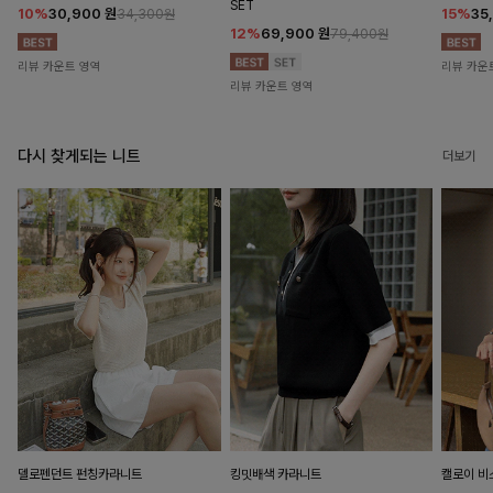
SET
10%
30,900
원
15%
35
34,300원
12%
69,900
원
79,400원
리뷰 카운트 영역
리뷰 카운
리뷰 카운트 영역
다시 찾게되는 니트
더보기
델로펜던트 펀칭카라니트
킹밋배색 카라니트
캘로이 비