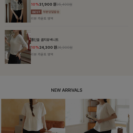
14%
39,900
원
46,300원
리뷰 카운트 영역
테킷미 레터링티셔츠+반바지SET
18%
29,900
원
36,400원
리뷰 카운트 영역
NEW ARRIVALS