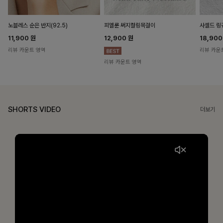
노블레스 순은 반지(92.5)
피엘룬 써지컬링목걸이
사셀드 링
11,900
원
12,900
원
18,90
리뷰 카운트 영역
리뷰 카운
리뷰 카운트 영역
SHORTS VIDEO
더보기