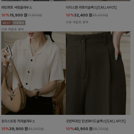
레킷퍼프 셔링블라우스
이지스판 카프리슬랙스[S,M,L사이즈]
10%
15,900
원
10%
32,400
원
17,600원
35,900원
리뷰 카운트 영역
리뷰 카운트 영역
초리스트링 카라블라우스
굿핀턱라인 린넨와이드슬랙스[S,M,L사이즈]
15%
39,900
원
10%
43,900
원
46,900원
48,700원