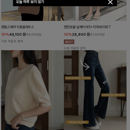
오늘 하루 보지 않기
럽틸스퀘어 리본블라우스
헨틴링클 날개티셔츠+치마바지SET
10%
44,100
원
10%
28,800
원
48,900원
31,900원
리뷰 카운트 영역
리뷰 카운트 영역