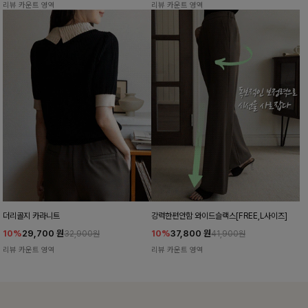
리뷰 카운트 영역
리뷰 카운트 영역
더리골지 카라니트
강력한편안함 와이드슬랙스[FREE,L사이즈]
10%
29,700
원
10%
37,800
원
32,900원
41,900원
리뷰 카운트 영역
리뷰 카운트 영역