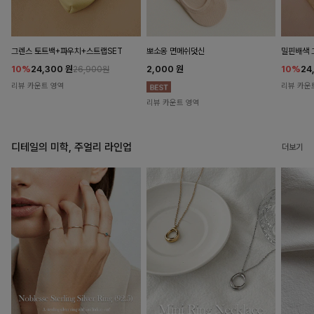
뽀소옹 면메쉬덧신
그렌스 토트백+파우치+스트랩SET
밀핀배색 
2,000
원
10%
24,300
원
10%
24
26,900원
리뷰 카운트 영역
리뷰 카운
리뷰 카운트 영역
디테일의 미학, 주얼리 라인업
더보기