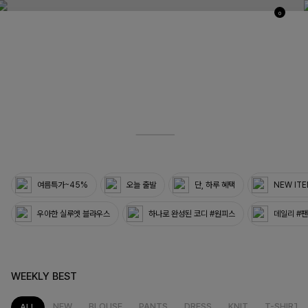
0
03
33
여름특가~45%
오늘 출발
단, 하루 혜택
NEW IT
우아한 실루엣 블라우스
하나로 완성된 코디 #원피스
데일리 #
WEEKLY BEST
NEW
BLOUSE
PANTS
DRESS
KNIT
T-SHIRT
ALL