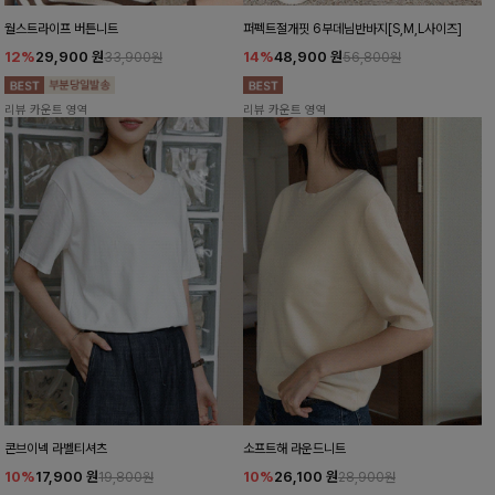
월스트라이프 버튼니트
퍼펙트절개핏 6부데님반바지[S,M,L사이즈]
12%
29,900
원
14%
48,900
원
33,900원
56,800원
리뷰 카운트 영역
리뷰 카운트 영역
콘브이넥 라벨티셔츠
소프트해 라운드니트
10%
17,900
원
10%
26,100
원
19,800원
28,900원