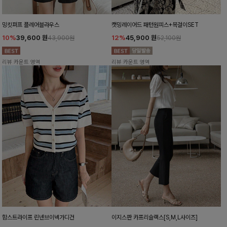
밍킷퍼프 플레어블라우스
캣밍레이어드 패턴원피스+목걸이SET
10%
39,600
원
12%
45,900
원
43,900원
52,100원
리뷰 카운트 영역
리뷰 카운트 영역
함스트라이프 린넨브이넥가디건
이지스판 카프리슬랙스[S,M,L사이즈]