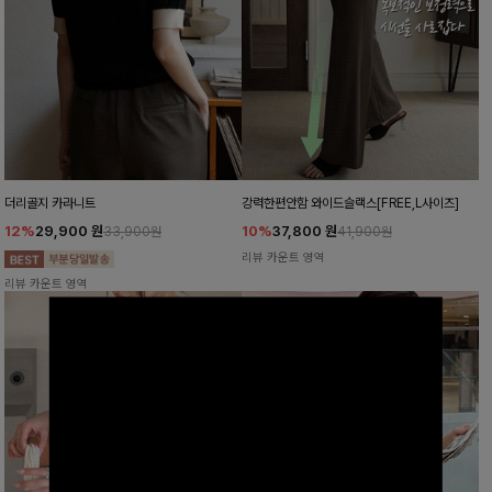
더리골지 카라니트
강력한편안함 와이드슬랙스[FREE,L사이즈]
12%
29,900
원
10%
37,800
원
33,900원
41,900원
리뷰 카운트 영역
리뷰 카운트 영역