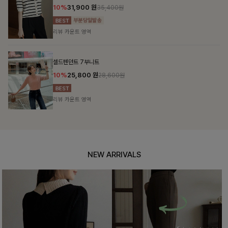
10%
31,900
원
35,400원
리뷰 카운트 영역
셀드펜던트 7부니트
10%
25,800
원
28,600원
리뷰 카운트 영역
NEW ARRIVALS