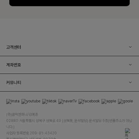
고객센터
계좌번호
커뮤니티
(주)클릭앤퍼니/김예중
02880 서울특별시 성북구 성북로 49 (성북동, 운석빌딩) 운석빌딩 5층(반품주소가 아닙
니다.)
사업자 등록번호 209-81-43420