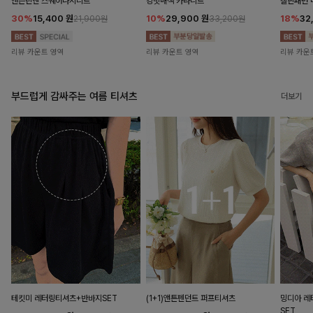
앤즌린넨 스퀘어나시니트
킹밋배색 카라니트
캘핀패턴 
30%
15,400
원
10%
29,900
원
18%
32
21,900원
33,200원
리뷰 카운트 영역
리뷰 카운트 영역
리뷰 카운
부드럽게 감싸주는 여름 티셔츠
더보기
테킷미 레터링티셔츠+반바지SET
(1+1)앤튼펜던트 퍼프티셔츠
밍디아 
SET