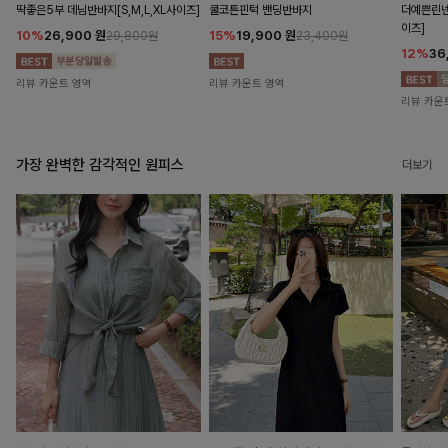
딱좋은5부 데님반바지[S,M,L,XL사이즈]
쿨코튼핀턱 밴딩반바지
더예쁜린넨
이즈]
10%
26,900
원
15%
19,900
원
29,800원
23,400원
12%
36
리뷰 카운트 영역
리뷰 카운트 영역
리뷰 카운
가장 완벽한 감각적인 원피스
더보기