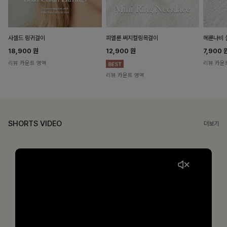
헤룬나비 
사셀드 링귀걸이
피엘룬 써지컬링목걸이
7,900
18,900
원
12,900
원
리뷰 카운
리뷰 카운트 영역
리뷰 카운트 영역
SHORTS VIDEO
더보기