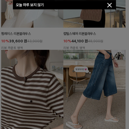
오늘 하루 보지 않기
펌레이스 리본블라우스
럽틸스퀘어 리본블라우스
10%
39,600
원
10%
44,100
원
43,900원
48,900원
리뷰 카운트 영역
리뷰 카운트 영역