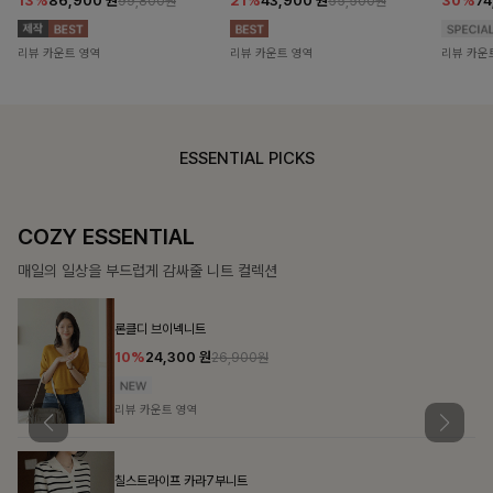
13%
86,900
원
21%
43,900
원
30%
7
99,800원
55,500원
리뷰 카운트 영역
리뷰 카운트 영역
리뷰 카운
ESSENTIAL PICKS
COZY ESSENTIAL
매일의 일상을 부드럽게 감싸줄 니트 컬렉션
론클디 브이넥니트
10%
24,300
원
26,900원
리뷰 카운트 영역
칠스트라이프 카라7부니트