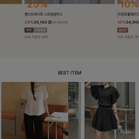
10%
18%
[5천장돌파/COOL]멜틴 퍼프블라우스
켄픈배색 스트
10%
34,900
원
18%
28,8
38,700원
리뷰 카운트 영역
리뷰 카운트 영
BEST ITEM