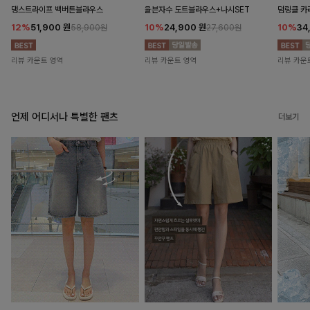
댕스트라이프 백버튼블라우스
율븐자수 도트블라우스+나시SET
덤링클 카
12%
51,900
원
10%
24,900
원
10%
34
58,900원
27,600원
리뷰 카운트 영역
리뷰 카운트 영역
리뷰 카운
언제 어디서나 특별한 팬츠
더보기