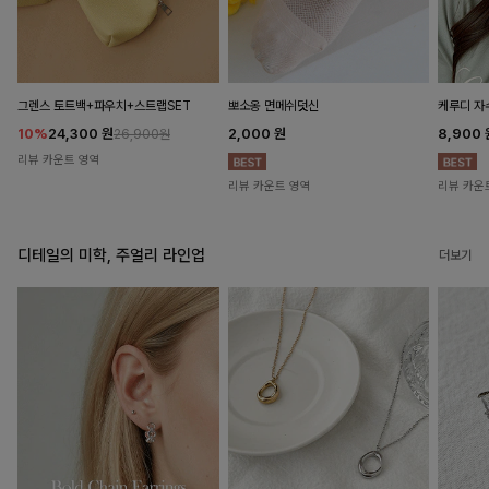
뽀소옹 면메쉬덧신
그렌스 토트백+파우치+스트랩SET
케루디 자
2,000
원
10%
24,300
원
8,900
26,900원
리뷰 카운트 영역
리뷰 카운트 영역
리뷰 카운
디테일의 미학, 주얼리 라인업
더보기