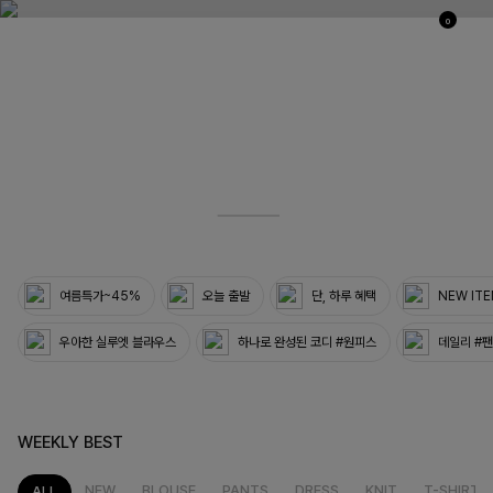
0
03
33
여름특가~45%
오늘 출발
단, 하루 혜택
NEW IT
우아한 실루엣 블라우스
하나로 완성된 코디 #원피스
데일리 #
WEEKLY BEST
NEW
BLOUSE
PANTS
DRESS
KNIT
T-SHIRT
ALL