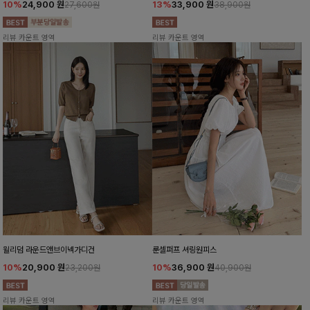
10%
24,900
원
13%
33,900
원
27,600원
38,900원
리뷰 카운트 영역
리뷰 카운트 영역
윌리덤 라운드앤브이넥가디건
룬셀퍼프 셔링원피스
10%
20,900
원
10%
36,900
원
23,200원
40,900원
리뷰 카운트 영역
리뷰 카운트 영역