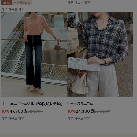
리뷰 카운트 영역
리뷰 카운트 영역
다이어트그만 부츠컷데님팬츠[S,M,L사이즈]
티븐롤업 체크셔츠
10%
47,700
원
10%
24,300
원
52,900원
26,900원
리뷰 카운트 영역
리뷰 카운트 영역