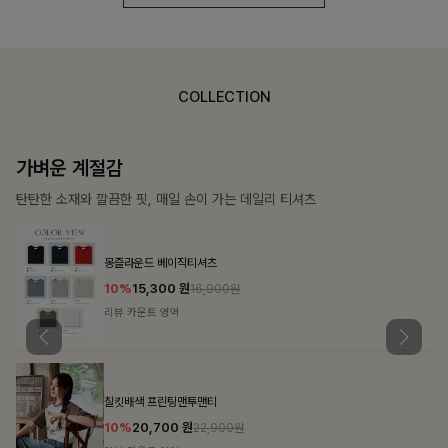
COLLECTION
가장 쉬운 코디
특별한 날부터 일상까지 함께하는 룩
쥬빌스트링 포켓원피스
17%
48,900
원
58,900원
리뷰 카운트 영역
블룬티 나시원피스+셔츠SET
15%
31,900
원
37,500원