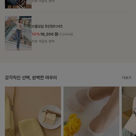
리뷰 카운트 영역
캣시어서커 버튼카라원피스+벨트SET
16%
79,900
원
95,100원
리뷰 카운트 영역
감각적인 선택, 완벽한 마무리
더보기