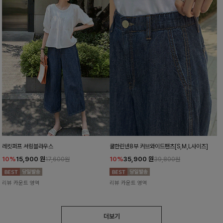
레킷퍼프 셔링블라우스
쿨한린넨8부 커브와이드팬츠[S,M,L사이즈]
10%
15,900
원
10%
35,900
원
17,600원
39,800원
리뷰 카운트 영역
리뷰 카운트 영역
더보기