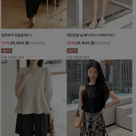
릴픈배색 링클블라우스
헨틴링클 날개티셔츠+치마바지SET
12%
29,900
원
12%
29,900
원
33,900원
33,900원
리뷰 카운트 영역
리뷰 카운트 영역