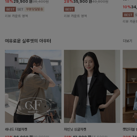
18%
29,900
원
28%
35,900
원
36,400원
49,800원
10%
34
리뷰 카운트 영역
리뷰 카운트 영역
리뷰 카운
여유로운 실루엣의 아우터
더보기
래나드 더블자켓
자빈닛 싱글자켓
캣민더블 