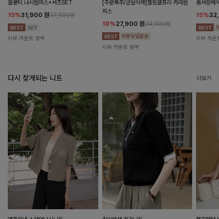
블룬티 나시원피스+셔츠SET
[주문폭주/군살삭제]젤링클프리 카라원
롬셔링배
피스
15%
31,900
원
15%
32
37,500원
18%
27,900
원
34,000원
리뷰 카운트 영역
리뷰 카운
리뷰 카운트 영역
다시 찾게되는 니트
더보기