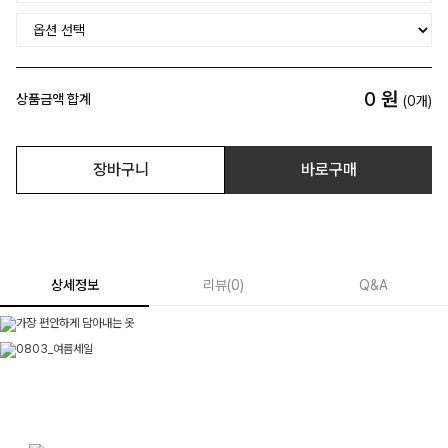
0
원
상품금액 합계
(
0
개)
장바구니
바로구매
상세정보
리뷰
(
0
)
Q&A