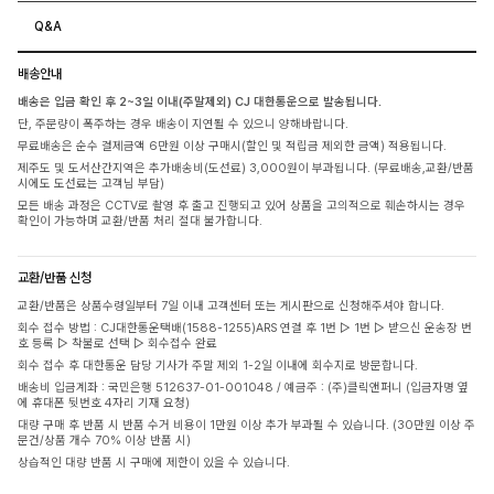
Q&A
배송안내
배송은 입금 확인 후 2~3일 이내(주말제외) CJ 대한통운으로 발송됩니다.
단, 주문량이 폭주하는 경우 배송이 지연될 수 있으니 양해바랍니다.
무료배송은 순수 결제금액 6만원 이상 구매시(할인 및 적립금 제외한 금액) 적용됩니다.
제주도 및 도서산간지역은 추가배송비(도선료) 3,000원이 부과됩니다. (무료배송,교환/반품
시에도 도선료는 고객님 부담)
모든 배송 과정은 CCTV로 촬영 후 출고 진행되고 있어 상품을 고의적으로 훼손하시는 경우
확인이 가능하며 교환/반품 처리 절대 불가합니다.
교환/반품 신청
교환/반품은 상품수령일부터 7일 이내 고객센터 또는 게시판으로 신청해주셔야 합니다.
회수 접수 방법 : CJ대한통운택배(1588-1255)ARS 연결 후 1번 ▷ 1번 ▷ 받으신 운송장 번
호 등록 ▷ 착불로 선택 ▷ 회수접수 완료
회수 접수 후 대한통운 담당 기사가 주말 제외 1-2일 이내에 회수지로 방문합니다.
배송비 입금계좌 : 국민은행 512637-01-001048 / 예금주 : (주)클릭앤퍼니 (입금자명 옆
에 휴대폰 뒷번호 4자리 기재 요청)
대량 구매 후 반품 시 반품 수거 비용이 1만원 이상 추가 부과될 수 있습니다. (30만원 이상 주
문건/상품 개수 70% 이상 반품 시)
상습적인 대량 반품 시 구매에 제한이 있을 수 있습니다.