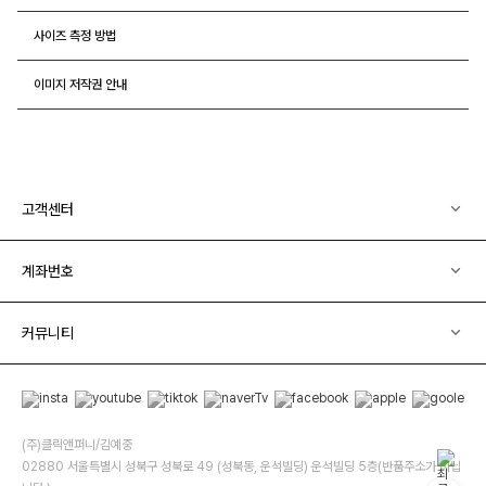
사이즈 측정 방법
이미지 저작권 안내
고객센터
계좌번호
커뮤니티
(주)클릭앤퍼니/김예중
02880 서울특별시 성북구 성북로 49 (성북동, 운석빌딩) 운석빌딩 5층(반품주소가 아닙