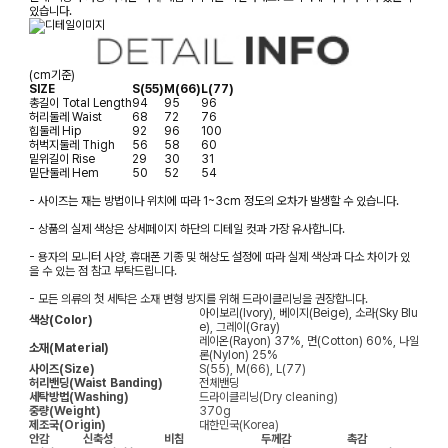
있습니다.
(cm기준)
SIZE
S(55)
M(66)
L(77)
총길이
Total Length
94
95
96
허리둘레
Waist
68
72
76
힙둘레
Hip
92
96
100
허벅지둘레
Thigh
56
58
60
밑위길이
Rise
29
30
31
밑단둘레
Hem
50
52
54
- 사이즈는 재는 방법이나 위치에 따라 1~3cm 정도의 오차가 발생할 수 있습니다.
- 상품의 실제 색상은 상세페이지 하단의 디테일 컷과 가장 유사합니다.
- 용자의 모니터 사양, 휴대폰 기종 및 해상도 설정에 따라 실제 색상과 다소 차이가 있
을 수 있는 점 참고 부탁드립니다.
- 모든 의류의 첫 세탁은 소재 변형 방지를 위해 드라이클리닝을 권장합니다.
아이보리(Ivory), 베이지(Beige), 소라(Sky Blu
색상(Color)
e), 그레이(Gray)
레이온(Rayon) 37%, 면(Cotton) 60%, 나일
소재(Material)
론(Nylon) 25%
사이즈(Size)
S(55), M(66), L(77)
허리밴딩(Waist Banding)
전체밴딩
세탁방법(Washing)
드라이클리닝(Dry cleaning)
중량(Weight)
370g
제조국(Origin)
대한민국(Korea)
안감
신축성
비침
두께감
촉감