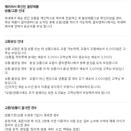
해외에서 확인된 불량제품
반품/교환 안내
국내에서 배송 받은 상품을 개인적으로 해외에 전달하신 후 불량제품으로 확인되었을 경우,
해당 제품이 클릭앤퍼니로 도착된 후에 교환/반품 처리가 가능하며, 클릭앤퍼니에서는 국내택
배비에 한해서 운송비를 부담 합니다
교환운임 안내
상품 교환은 동일 상품 또는 타 상품으로도 교환 가능하며, 교환시 교환배송비 6,000원은 고
객님 부담입니다.
(상품을 저희쪽에 보내는 배송비 3,000+고객님께 다시 발송되는 배송비 3,000)
상품 불량일 경우 : 동일 상품으로 교환시 클릭앤퍼니에서 왕복 운임을 모두 부담합니다.
상품 불량일 경우 : 동일 상품 외 타 상품이나 옵션 변경시 배송비 3,000원 고객님 부담입니
다.
상품 불량일 경우 : 교환이 아닌 변심으로 반품을 할 경우 초기 배송비 3,000원은 고객님 부
담입니다.
(인위적인 훼손 & 수선 등의 악용을 방지하기 위함이니 양해부탁드립니다)
*교환/반품시에도 추가 발생되는 모든 도선료는 고객님께서 부담해주셔야 합니다.
교환/반품이 불가한 경우
반품기한(상품 수령후 7일)이 경과한 경우
공정거래, 표준약관 제 15조 2항에 의한 이용자의 사용 또는 일부 소비에 의하여 재화 가치가
현저히 감소한 경우
(착용 흔적, 화장품, 탈취제 냄새, 세탁, 수선, 택훼손 포함)