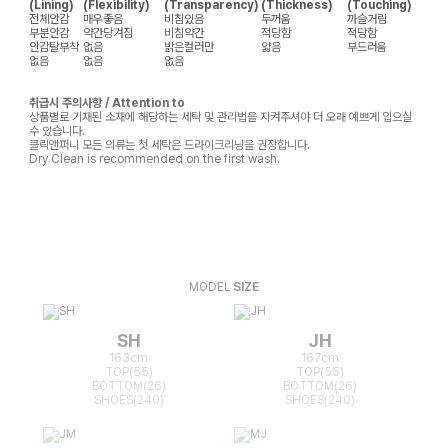
(Lining)
(Flexibility)
(Transparency)
(Thickness)
(Touching)
전체안감
매우좋음
비침있음
두꺼움
까슬거림
부분안감
약간당겨짐
비침약간
적당함
적당함
안감탈부착
없음
밝은컬러만
얇음
부드러움
없음
없음
없음
취급시 주의사항 / Attention to
상품별로 기재된 소재에 해당하는 세탁 및 관리법을 지켜주셔야 더 오래 예쁘게 입으실
수 있습니다.
클릭앤퍼니 모든 의류는 첫 세탁은 드라이크리닝을 권장합니다.
Dry Clean is recommended on the first wash.
MODEL
SIZE
SH
JH
163cm
167cm
TOP(55)
TOP(55)
BOTTOM(26)
BOTTOM(26)
SHOES(240)
SHOES(240)