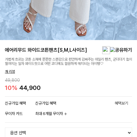
에어리무드 와이드코튼팬츠[S,M,L사이즈]
가볍게 흐르는 코튼 소재에 쫀쫀한 스판감으로 편안하게 감싸주는 데일리 팬츠, 군더더기 없이
떨어지는 일자 와이드핏으로 어떤 코디에도 깔끔하게 매치되는 아이템🤍
개 리뷰
49,800
10%
44,900
신규가입 혜택
신규가입 혜택
혜택보기
무이자 카드
최대 6개월 무이자