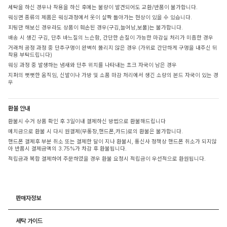
세탁을 하신 경우나 착용을 하신 후에는 불량이 발견되어도 교환/반품이 불가합니다.
워싱면 종류의 제품은 워싱과정에서 옷이 살짝 돌아가는 현상이 있을 수 있습니다.
피팅만 해보신 경우라도 상품이 훼손된 경우(구김,늘어남,보풀)는 불가합니다.
배송 시 생긴 구김, 단추 바느질의 느슨함, 간단한 손질이 가능한 마감실 처리가 미흡한 경우
거래처 공정 과정 중 단추구멍이 완벽히 뚫리지 않은 경우 (가위로 간단하게 구멍을 내주신 뒤
착용 부탁드립니다)
워싱 과정 중 발생하는 냄새와 단추 위치를 나타내는 초크 자국이 남은 경우
지퍼의 뻣뻣한 움직임, 신발이나 가방 및 소품 마감 처리에서 생긴 소량의 본드 자국이 있는 경
우
환불 안내
환불시 수거 상품 확인 후 3일이내 결제하신 방법으로 환불해드립니다
예치금으로 환불 시 다시 원결제(무통장,핸드폰,카드)로의 환불은 불가합니다.
핸드폰 결제후 부분 취소 또는 결제한 달이 지나 환불시, 통신사 정책상 핸드폰 취소가 되지않
아 반품시 결제금액의 3.75%가 차감 후 환불됩니다.
적립금과 복합 결제하여 주문하였을 경우 환불 요청시 적립금이 우선적으로 환원됩니다.
판매자정보
세탁 가이드