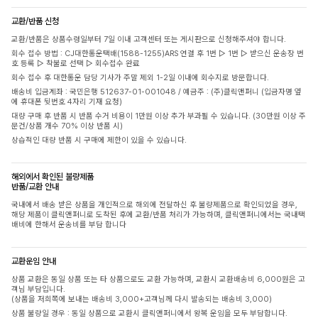
교환/반품 신청
교환/반품은 상품수령일부터 7일 이내 고객센터 또는 게시판으로 신청해주셔야 합니다.
회수 접수 방법 : CJ대한통운택배(1588-1255)ARS 연결 후 1번 ▷ 1번 ▷ 받으신 운송장 번
호 등록 ▷ 착불로 선택 ▷ 회수접수 완료
회수 접수 후 대한통운 담당 기사가 주말 제외 1-2일 이내에 회수지로 방문합니다.
배송비 입금계좌 : 국민은행 512637-01-001048 / 예금주 : (주)클릭앤퍼니 (입금자명 옆
에 휴대폰 뒷번호 4자리 기재 요청)
대량 구매 후 반품 시 반품 수거 비용이 1만원 이상 추가 부과될 수 있습니다. (30만원 이상 주
문건/상품 개수 70% 이상 반품 시)
상습적인 대량 반품 시 구매에 제한이 있을 수 있습니다.
해외에서 확인된 불량제품
반품/교환 안내
국내에서 배송 받은 상품을 개인적으로 해외에 전달하신 후 불량제품으로 확인되었을 경우,
해당 제품이 클릭앤퍼니로 도착된 후에 교환/반품 처리가 가능하며, 클릭앤퍼니에서는 국내택
배비에 한해서 운송비를 부담 합니다
교환운임 안내
상품 교환은 동일 상품 또는 타 상품으로도 교환 가능하며, 교환시 교환배송비 6,000원은 고
객님 부담입니다.
(상품을 저희쪽에 보내는 배송비 3,000+고객님께 다시 발송되는 배송비 3,000)
상품 불량일 경우 : 동일 상품으로 교환시 클릭앤퍼니에서 왕복 운임을 모두 부담합니다.