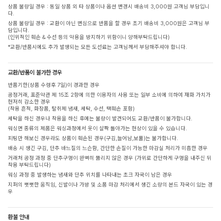
상품 불량일 경우 : 동일 상품 외 타 상품이나 옵션 변경시 배송비 3,000원 고객님 부담입니
다.
상품 불량일 경우 : 교환이 아닌 변심으로 반품을 할 경우 초기 배송비 3,000원은 고객님 부
담입니다.
(인위적인 훼손 & 수선 등의 악용을 방지하기 위함이니 양해부탁드립니다)
*교환/반품시에도 추가 발생되는 모든 도선료는 고객님께서 부담해주셔야 합니다.
교환/반품이 불가한 경우
반품기한(상품 수령후 7일)이 경과한 경우
공정거래, 표준약관 제 15조 2항에 의한 이용자의 사용 또는 일부 소비에 의하여 재화 가치가
현저히 감소한 경우
(착용 흔적, 화장품, 탈취제 냄새, 세탁, 수선, 택훼손 포함)
세탁을 하신 경우나 착용을 하신 후에는 불량이 발견되어도 교환/반품이 불가합니다.
워싱면 종류의 제품은 워싱과정에서 옷이 살짝 돌아가는 현상이 있을 수 있습니다.
피팅만 해보신 경우라도 상품이 훼손된 경우(구김,늘어남,보풀)는 불가합니다.
배송 시 생긴 구김, 단추 바느질의 느슨함, 간단한 손질이 가능한 마감실 처리가 미흡한 경우
거래처 공정 과정 중 단추구멍이 완벽히 뚫리지 않은 경우 (가위로 간단하게 구멍을 내주신 뒤
착용 부탁드립니다)
워싱 과정 중 발생하는 냄새와 단추 위치를 나타내는 초크 자국이 남은 경우
지퍼의 뻣뻣한 움직임, 신발이나 가방 및 소품 마감 처리에서 생긴 소량의 본드 자국이 있는 경
우
환불 안내