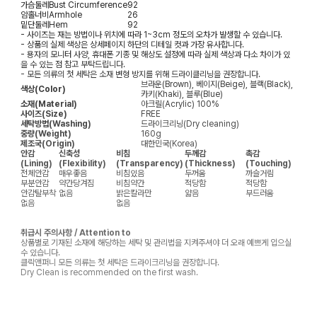
가슴둘레
Bust Circumference
92
암홀너비
Armhole
26
밑단둘레
Hem
92
- 사이즈는 재는 방법이나 위치에 따라 1~3cm 정도의 오차가 발생할 수 있습니다.
- 상품의 실제 색상은 상세페이지 하단의 디테일 컷과 가장 유사합니다.
- 용자의 모니터 사양, 휴대폰 기종 및 해상도 설정에 따라 실제 색상과 다소 차이가 있
을 수 있는 점 참고 부탁드립니다.
- 모든 의류의 첫 세탁은 소재 변형 방지를 위해 드라이클리닝을 권장합니다.
브라운(Brown), 베이지(Beige), 블랙(Black),
색상(Color)
카키(Khaki), 블루(Blue)
소재(Material)
아크릴(Acrylic) 100%
사이즈(Size)
FREE
세탁방법(Washing)
드라이크리닝(Dry cleaning)
중량(Weight)
160g
제조국(Origin)
대한민국(Korea)
안감
신축성
비침
두께감
촉감
(Lining)
(Flexibility)
(Transparency)
(Thickness)
(Touching)
전체안감
매우좋음
비침있음
두꺼움
까슬거림
부분안감
약간당겨짐
비침약간
적당함
적당함
안감탈부착
없음
밝은칼라만
얇음
부드러움
없음
없음
취급시 주의사항 / Attention to
상품별로 기재된 소재에 해당하는 세탁 및 관리법을 지켜주셔야 더 오래 예쁘게 입으실
수 있습니다.
클릭앤퍼니 모든 의류는 첫 세탁은 드라이크리닝을 권장합니다.
Dry Clean is recommended on the first wash.