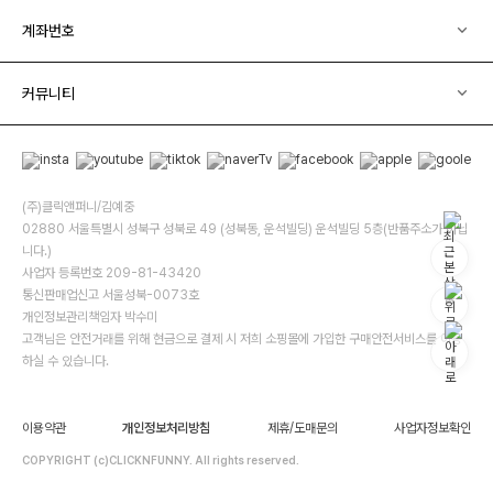
계좌번호
커뮤니티
(주)클릭앤퍼니/김예중
02880 서울특별시 성북구 성북로 49 (성북동, 운석빌딩) 운석빌딩 5층(반품주소가 아닙
니다.)
사업자 등록번호 209-81-43420
통신판매업신고 서울성북-0073호
개인정보관리책임자 박수미
고객님은 안전거래를 위해 현금으로 결제 시 저희 소핑몰에 가입한 구매안전서비스를 이용
하실 수 있습니다.
이용약관
개인정보처리방침
제휴/도매문의
사업자정보확인
COPYRIGHT (c)CLICKNFUNNY. All rights reserved.