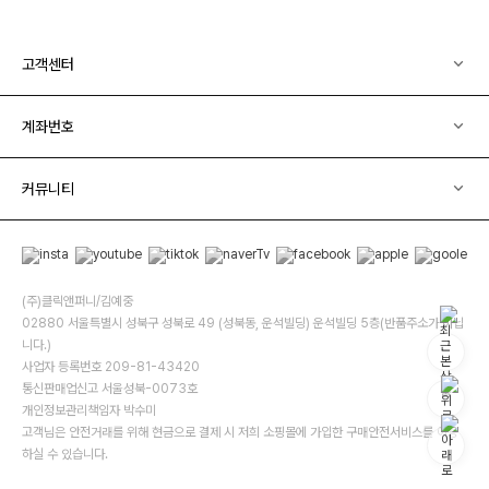
고객센터
계좌번호
커뮤니티
(주)클릭앤퍼니/김예중
02880 서울특별시 성북구 성북로 49 (성북동, 운석빌딩) 운석빌딩 5층(반품주소가 아닙
니다.)
사업자 등록번호 209-81-43420
통신판매업신고 서울성북-0073호
개인정보관리책임자 박수미
고객님은 안전거래를 위해 현금으로 결제 시 저희 소핑몰에 가입한 구매안전서비스를 이용
하실 수 있습니다.