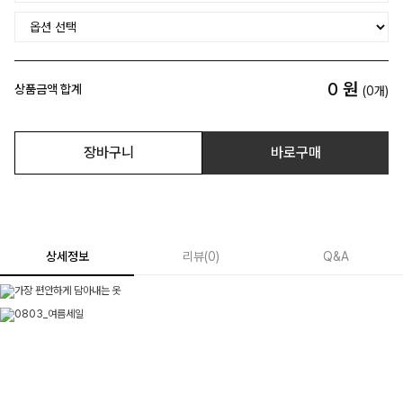
0
원
상품금액 합계
(
0
개)
장바구니
바로구매
상세정보
리뷰
(
0
)
Q&A