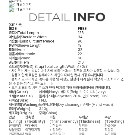
있습니다.
(cm기준)
SIZE
FREE
총길이
Total Length
128
어깨넓이
Shoulder Width
34
가슴둘레
Bust Circumference
90
팔길이
Sleeve Length
18
팔둘레
Arm
32
암홀너비
Armhole
22
허리둘레
Waist
68
밑단둘레
Hem
210
스트랩(총길이/폭)
Strap(Total Length/Width)
170/3
- 사이즈는 재는 방법이나 위치에 따라 1~3cm 정도의 오차가 발생할 수 있습니다.
- 상품의 실제 색상은 상세페이지 하단의 디테일 컷과 가장 유사합니다.
- 용자의 모니터 사양, 휴대폰 기종 및 해상도 설정에 따라 실제 색상과 다소 차이가 있
을 수 있는 점 참고 부탁드립니다.
- 모든 의류의 첫 세탁은 소재 변형 방지를 위해 드라이클리닝을 권장합니다.
색상(Color)
네이비(Navy), 베이지(Beige), 아이보리(Ivory)
소재(Material)
폴리에스터(Polyester) 70%, 면(Cotton) 30%
사이즈(Size)
FREE
세탁방법(Washing)
드라이크리닝(Dry cleaning), 손세탁(Hand wash)
중량(Weight)
340g
제조국(Origin)
중국(China)
안감
신축성
비침
두께감
촉감
(Lining)
(Flexibility)
(Transparency)
(Thickness)
(Touching)
전체안감
매우좋음
비침있음
두꺼움
까슬거림
부분안감
약간당겨짐
비침약간
적당함
적당함
안감탈부착
없음
밝은칼라만
얇음
부드러움