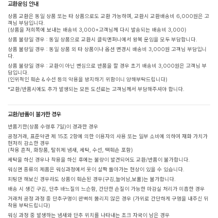
교환운임 안내
상품 교환은 동일 상품 또는 타 상품으로도 교환 가능하며, 교환시 교환배송비 6,000원은 고
객님 부담입니다.
(상품을 저희쪽에 보내는 배송비 3,000+고객님께 다시 발송되는 배송비 3,000)
상품 불량일 경우 : 동일 상품으로 교환시 클릭앤퍼니에서 왕복 운임을 모두 부담합니다.
상품 불량일 경우 : 동일 상품 외 타 상품이나 옵션 변경시 배송비 3,000원 고객님 부담입니
다.
상품 불량일 경우 : 교환이 아닌 변심으로 반품을 할 경우 초기 배송비 3,000원은 고객님 부
담입니다.
(인위적인 훼손 & 수선 등의 악용을 방지하기 위함이니 양해부탁드립니다)
*교환/반품시에도 추가 발생되는 모든 도선료는 고객님께서 부담해주셔야 합니다.
교환/반품이 불가한 경우
반품기한(상품 수령후 7일)이 경과한 경우
공정거래, 표준약관 제 15조 2항에 의한 이용자의 사용 또는 일부 소비에 의하여 재화 가치가
현저히 감소한 경우
(착용 흔적, 화장품, 탈취제 냄새, 세탁, 수선, 택훼손 포함)
세탁을 하신 경우나 착용을 하신 후에는 불량이 발견되어도 교환/반품이 불가합니다.
워싱면 종류의 제품은 워싱과정에서 옷이 살짝 돌아가는 현상이 있을 수 있습니다.
피팅만 해보신 경우라도 상품이 훼손된 경우(구김,늘어남,보풀)는 불가합니다.
배송 시 생긴 구김, 단추 바느질의 느슨함, 간단한 손질이 가능한 마감실 처리가 미흡한 경우
거래처 공정 과정 중 단추구멍이 완벽히 뚫리지 않은 경우 (가위로 간단하게 구멍을 내주신 뒤
착용 부탁드립니다)
워싱 과정 중 발생하는 냄새와 단추 위치를 나타내는 초크 자국이 남은 경우