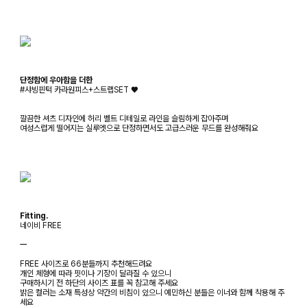
단정함에 우아함을 더한
#샤빙핀턱 카라원피스+스트랩SET ♥
깔끔한 셔츠 디자인에 허리 벨트 디테일로 라인을 슬림하게 잡아주며
여성스럽게 떨어지는 실루엣으로 단정하면서도 고급스러운 무드를 완성해줘요
Fitting.
네이비 FREE
ㅡ
FREE 사이즈로 66분들까지 추천해드려요
개인 체형에 따라 핏이나 기장이 달라질 수 있으니
구매하시기 전 하단의 사이즈 표를 꼭 참고해 주세요
밝은 컬러는 소재 특성상 약간의 비침이 있으니 예민하신 분들은 이너와 함께 착용해 주
세요