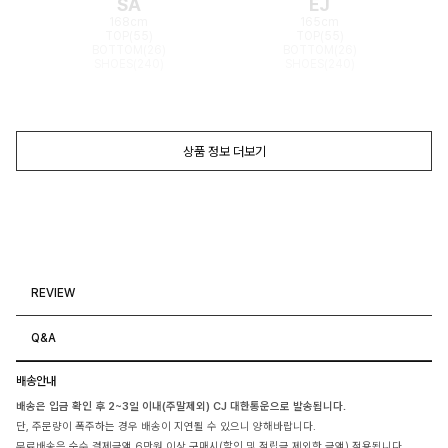
SA
EJ
168cm
165cm
TOP(55)
TOP(55)
BOTTOM(26)
BOTTOM(26)
SHOES(240)
SHOES(240)
상품 정보 더보기
REVIEW
Q&A
배송안내
배송은 입금 확인 후 2~3일 이내(주말제외) CJ 대한통운으로 발송됩니다.
단, 주문량이 폭주하는 경우 배송이 지연될 수 있으니 양해바랍니다.
무료배송은 순수 결제금액 6만원 이상 구매시(할인 및 적립금 제외한 금액) 적용됩니다.