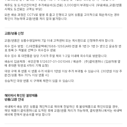
제주도 및 도서산간지역은 추가배송비(도선료) 3,000원이 부과됩니다. (무료배송,교환/반품
시에도 도선료는 고객님 부담)
모든 배송 과정은 CCTV로 촬영 후 출고 진행되고 있어 상품을 고의적으로 훼손하시는 경우
확인이 가능하며 교환/반품 처리 절대 불가합니다.
교환/반품 신청
교환/반품은 상품수령일부터 7일 이내 고객센터 또는 게시판으로 신청해주셔야 합니다.
회수 접수 방법 : CJ대한통운택배(1588-1255)ARS 연결 후 1번 ▷ 1번 ▷ 받으신 운송장 번
호 등록 ▷ 착불로 선택 ▷ 회수접수 완료
회수 접수 후 대한통운 담당 기사가 주말 제외 1-2일 이내에 회수지로 방문합니다.
배송비 입금계좌 : 국민은행 512637-01-001048 / 예금주 : (주)클릭앤퍼니 (입금자명 옆
에 휴대폰 뒷번호 4자리 기재 요청)
대량 구매 후 반품 시 반품 수거 비용이 1만원 이상 추가 부과될 수 있습니다. (30만원 이상 주
문건/상품 개수 70% 이상 반품 시)
상습적인 대량 반품 시 구매에 제한이 있을 수 있습니다.
해외에서 확인된 불량제품
반품/교환 안내
국내에서 배송 받은 상품을 개인적으로 해외에 전달하신 후 불량제품으로 확인되었을 경우,
해당 제품이 클릭앤퍼니로 도착된 후에 교환/반품 처리가 가능하며, 클릭앤퍼니에서는 국내택
배비에 한해서 운송비를 부담 합니다