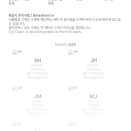
없음
없음
취급시 주의사항 / Attention to
상품별로 기재된 소재에 해당하는 세탁 및 관리법을 지켜주셔야 더 오래 예쁘게 입으실
수 있습니다.
클릭앤퍼니 모든 의류는 첫 세탁은 드라이크리닝을 권장합니다.
Dry Clean is recommended on the first wash.
MODEL
SIZE
SH
JH
163cm
167cm
TOP(55)
TOP(55)
BOTTOM(26)
BOTTOM(26)
SHOES(240)
SHOES(240)
JM
MJ
166cm
164cm
TOP(55)
TOP(55)
BOTTOM(25)
BOTTOM(26)
SHOES(240)
SHOES(240)