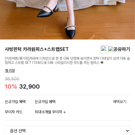
샤빙핀턱 카라원피스+스트랩SET
[히든버튼/롱기장]카라넥 디자인으로 한 층 더욱 단정해 보이면서 핀턱 디테일이 있어 더욱 슬
림하고 스트랩 SET ITEM으로 더욱 스타일리시한 무드를 주는 원피스 ♥
개 리뷰
36,500
10%
32,900
신규가입 혜택
신규가입 혜택
혜택보기
무이자 카드
최대 6개월 무이자