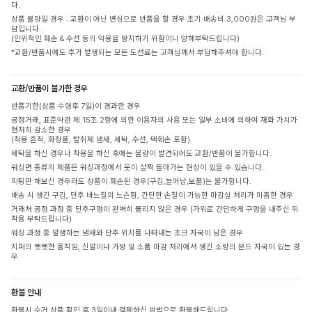
다.
상품 불량일 경우 : 교환이 아닌 변심으로 반품을 할 경우 초기 배송비 3,000원은 고객님 부
담입니다.
(인위적인 훼손 & 수선 등의 악용을 방지하기 위함이니 양해부탁드립니다)
*교환/반품시에도 추가 발생되는 모든 도선료는 고객님께서 부담해주셔야 합니다.
교환/반품이 불가한 경우
반품기한(상품 수령후 7일)이 경과한 경우
공정거래, 표준약관 제 15조 2항에 의한 이용자의 사용 또는 일부 소비에 의하여 재화 가치가
현저히 감소한 경우
(착용 흔적, 화장품, 탈취제 냄새, 세탁, 수선, 택훼손 포함)
세탁을 하신 경우나 착용을 하신 후에는 불량이 발견되어도 교환/반품이 불가합니다.
워싱면 종류의 제품은 워싱과정에서 옷이 살짝 돌아가는 현상이 있을 수 있습니다.
피팅만 해보신 경우라도 상품이 훼손된 경우(구김,늘어남,보풀)는 불가합니다.
배송 시 생긴 구김, 단추 바느질의 느슨함, 간단한 손질이 가능한 마감실 처리가 미흡한 경우
거래처 공정 과정 중 단추구멍이 완벽히 뚫리지 않은 경우 (가위로 간단하게 구멍을 내주신 뒤
착용 부탁드립니다)
워싱 과정 중 발생하는 냄새와 단추 위치를 나타내는 초크 자국이 남은 경우
지퍼의 뻣뻣한 움직임, 신발이나 가방 및 소품 마감 처리에서 생긴 소량의 본드 자국이 있는 경
우
환불 안내
환불시 수거 상품 확인 후 3일이내 결제하신 방법으로 환불해드립니다