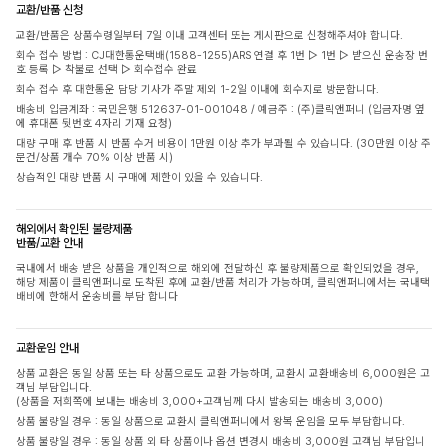
교환/반품 신청
교환/반품은 상품수령일부터 7일 이내 고객센터 또는 게시판으로 신청해주셔야 합니다.
회수 접수 방법 : CJ대한통운택배(1588-1255)ARS 연결 후 1번 ▷ 1번 ▷ 받으신 운송장 번
호 등록 ▷ 착불로 선택 ▷ 회수접수 완료
회수 접수 후 대한통운 담당 기사가 주말 제외 1-2일 이내에 회수지로 방문합니다.
배송비 입금계좌 : 국민은행 512637-01-001048 / 예금주 : (주)클릭앤퍼니 (입금자명 옆
에 휴대폰 뒷번호 4자리 기재 요청)
대량 구매 후 반품 시 반품 수거 비용이 1만원 이상 추가 부과될 수 있습니다. (30만원 이상 주
문건/상품 개수 70% 이상 반품 시)
상습적인 대량 반품 시 구매에 제한이 있을 수 있습니다.
해외에서 확인된 불량제품
반품/교환 안내
국내에서 배송 받은 상품을 개인적으로 해외에 전달하신 후 불량제품으로 확인되었을 경우,
해당 제품이 클릭앤퍼니로 도착된 후에 교환/반품 처리가 가능하며, 클릭앤퍼니에서는 국내택
배비에 한해서 운송비를 부담 합니다
교환운임 안내
상품 교환은 동일 상품 또는 타 상품으로도 교환 가능하며, 교환시 교환배송비 6,000원은 고
객님 부담입니다.
(상품을 저희쪽에 보내는 배송비 3,000+고객님께 다시 발송되는 배송비 3,000)
상품 불량일 경우 : 동일 상품으로 교환시 클릭앤퍼니에서 왕복 운임을 모두 부담합니다.
상품 불량일 경우 : 동일 상품 외 타 상품이나 옵션 변경시 배송비 3,000원 고객님 부담입니