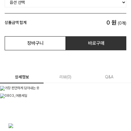
0
원
상품금액 합계
(
0
개)
장바구니
바로구매
상세정보
리뷰
(
0
)
Q&A