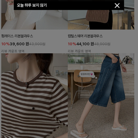
오늘 하루 보지 않기
펌레이스 리본블라우스
럽틸스퀘어 리본블라우스
10%
39,600
원
10%
44,100
원
43,900원
48,900원
리뷰 카운트 영역
리뷰 카운트 영역