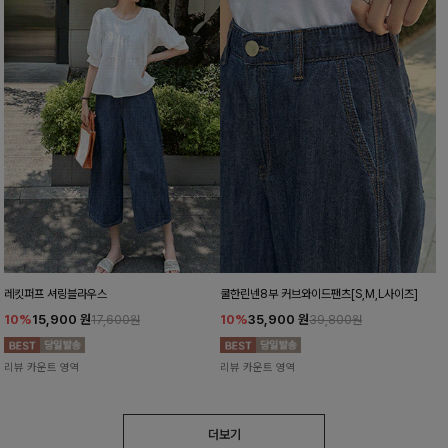
레킷퍼프 셔링블라우스
쿨한린넨8부 커브와이드팬츠[S,M,L사이즈]
10%
15,900
원
10%
35,900
원
17,600원
39,800원
리뷰 카운트 영역
리뷰 카운트 영역
더보기