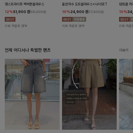
댕스트라이프 백버튼블라우스
율븐자수 도트블라우스+나시SET
덤링클 카
12%
51,900
원
10%
24,900
원
10%
34
58,900원
27,600원
리뷰 카운트 영역
리뷰 카운트 영역
리뷰 카운
언제 어디서나 특별한 팬츠
더보기