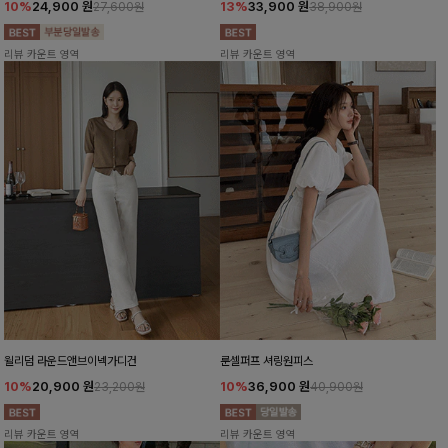
10%
24,900
원
13%
33,900
원
27,600원
38,900원
리뷰 카운트 영역
리뷰 카운트 영역
윌리덤 라운드앤브이넥가디건
룬셀퍼프 셔링원피스
10%
20,900
원
10%
36,900
원
23,200원
40,900원
리뷰 카운트 영역
리뷰 카운트 영역