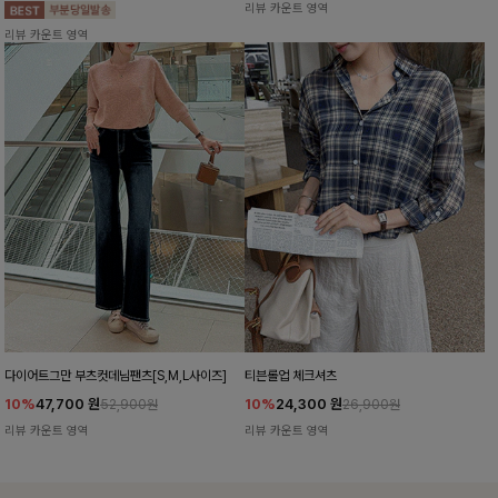
리뷰 카운트 영역
리뷰 카운트 영역
다이어트그만 부츠컷데님팬츠[S,M,L사이즈]
티븐롤업 체크셔츠
10%
47,700
원
10%
24,300
원
52,900원
26,900원
리뷰 카운트 영역
리뷰 카운트 영역