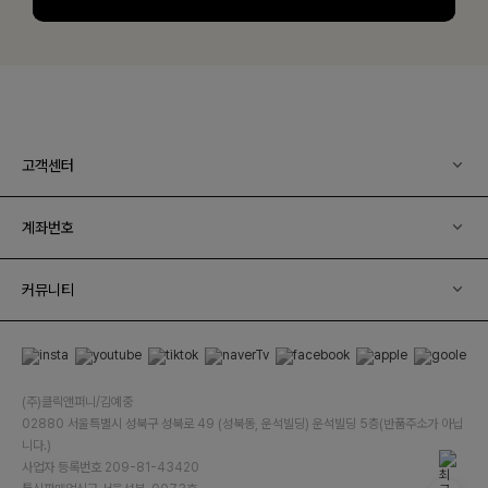
고객센터
계좌번호
커뮤니티
(주)클릭앤퍼니/김예중
02880 서울특별시 성북구 성북로 49 (성북동, 운석빌딩) 운석빌딩 5층(반품주소가 아닙
니다.)
사업자 등록번호 209-81-43420