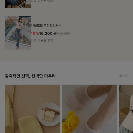
리뷰 카운트 영역
캣시어서커 버튼카라원피스+벨트SET
16%
79,900
원
95,100원
리뷰 카운트 영역
감각적인 선택, 완벽한 마무리
더보기