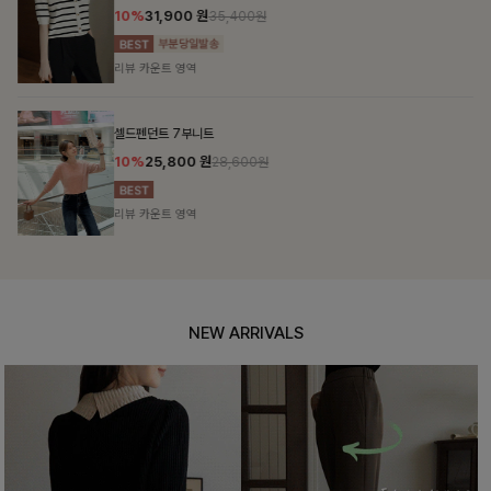
10%
31,900
원
35,400원
리뷰 카운트 영역
셀드펜던트 7부니트
10%
25,800
원
28,600원
리뷰 카운트 영역
NEW ARRIVALS