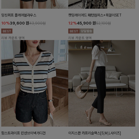
밍킷퍼프 플레어블라우스
캣밍레이어드 패턴원피스+목걸이SET
10%
39,600
원
12%
45,900
원
43,900원
52,100원
리뷰 카운트 영역
리뷰 카운트 영역
함스트라이프 린넨브이넥가디건
이지스판 카프리슬랙스[S,M,L사이즈]