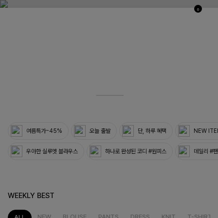
0
03
33
여름특가~45%
오늘 출발
단, 하루 혜택
NEW IT
우아한 실루엣 블라우스
하나로 완성된 코디 #원피스
데일리 #
WEEKLY BEST
NEW
BLOUSE
PANTS
DRESS
KNIT
T-SHIRT
ALL