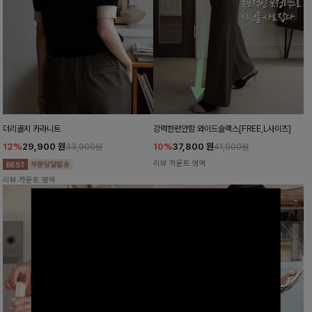
더리골지 카라니트
강력한편안함 와이드슬랙스[FREE,L사이즈]
12%
29,900
원
10%
37,800
원
33,900원
41,900원
리뷰 카운트 영역
리뷰 카운트 영역