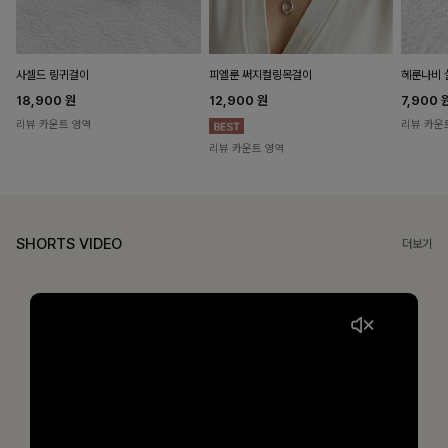
헤룬나비 
사셀드 링귀걸이
피엘룬 써지컬링목걸이
7,900
18,900
원
12,900
원
리뷰 카운
리뷰 카운트 영역
리뷰 카운트 영역
SHORTS VIDEO
더보기