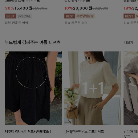
앤즌린넨 스퀘어나시니트
킹밋배색 카라니트
캘핀패턴 
30%
15,400
원
10%
29,900
원
18%
32
21,900원
33,200원
리뷰 카운트 영역
리뷰 카운트 영역
리뷰 카운
부드럽게 감싸주는 여름 티셔츠
더보기
테킷미 레터링티셔츠+반바지SET
(1+1)앤튼펜던트 퍼프티셔츠
밍디아 
SET