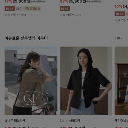
18%
29,900
원
28%
35,900
원
36,400원
49,800원
10%
34
리뷰 카운트 영역
리뷰 카운트 영역
리뷰 카운
여유로운 실루엣의 아우터
더보기
래나드 더블자켓
자빈닛 싱글자켓
캣민더블 