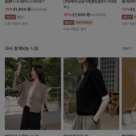
블룬티 나시원피스+셔츠SET
[주문폭주/군살삭제]젤링클프리 카라원
롬셔링배
피스
15%
31,900
원
15%
32
37,500원
18%
27,900
원
34,000원
리뷰 카운트 영역
리뷰 카운
리뷰 카운트 영역
다시 찾게되는 니트
더보기