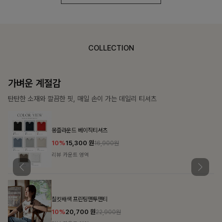
COLLECTION
가장 쉬운 코디
특별한 날부터 일상까지 함께하는 룩
쥬빌스트링 포켓원피스
17%
48,900
원
58,900원
리뷰 카운트 영역
블룬티 나시원피스+셔츠SET
15%
31,900
원
37,500원