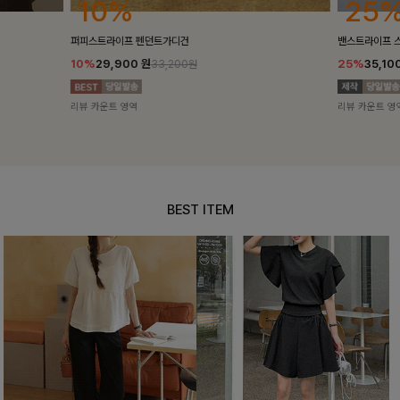
25%
10%
밴스트라이프 스트링원피스
[5천장돌파/C
25%
35,100
원
10%
34,90
46,800원
리뷰 카운트 영역
리뷰 카운트 영
BEST ITEM