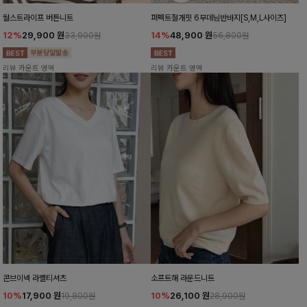
월스트라이프 버튼니트
퍼펙트절개핏 6부데님반바지[S,M,L사이즈]
12%
29,900
원
14%
48,900
원
33,900원
56,800원
리뷰 카운트 영역
리뷰 카운트 영역
콘브이넥 라벨티셔츠
소프트해 라운드니트
10%
17,900
원
10%
26,100
원
19,800원
28,900원