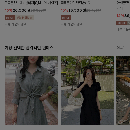
딱좋은5부 데님반바지[S,M,L,XL사이즈]
쿨코튼핀턱 밴딩반바지
더예쁜린넨
이즈]
10%
26,900
원
15%
19,900
원
29,800원
23,400원
12%
36
리뷰 카운트 영역
리뷰 카운트 영역
리뷰 카운
가장 완벽한 감각적인 원피스
더보기