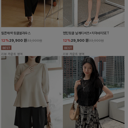
릴픈배색 링클블라우스
헨틴링클 날개티셔츠+치마바지SET
12%
29,900
원
12%
29,900
원
33,900원
33,900원
리뷰 카운트 영역
리뷰 카운트 영역