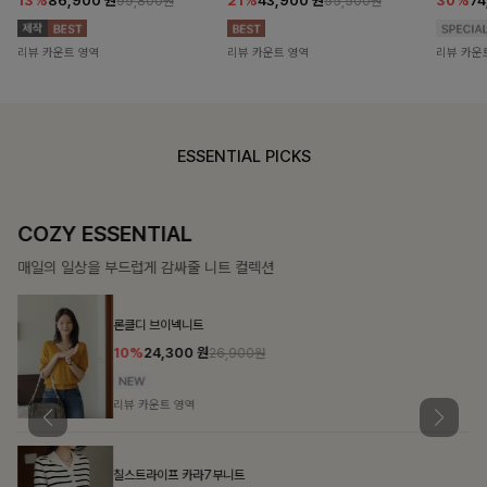
13%
86,900
원
21%
43,900
원
30%
7
99,800원
55,500원
리뷰 카운트 영역
리뷰 카운트 영역
리뷰 카운
ESSENTIAL PICKS
COZY ESSENTIAL
매일의 일상을 부드럽게 감싸줄 니트 컬렉션
론클디 브이넥니트
10%
24,300
원
26,900원
리뷰 카운트 영역
칠스트라이프 카라7부니트