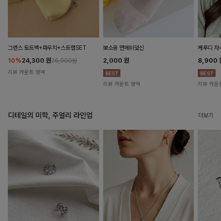
뽀소옹 면메쉬덧신
그렌스 토트백+파우치+스트랩SET
케루디 자
2,000
원
10%
24,300
원
8,900
26,900원
리뷰 카운트 영역
리뷰 카운트 영역
리뷰 카운
디테일의 미학, 주얼리 라인업
더보기