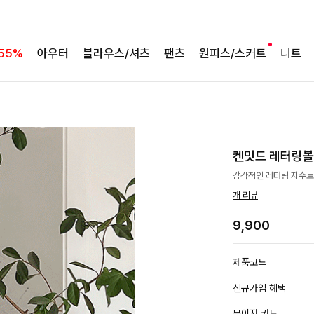
55%
아우터
블라우스/셔츠
팬츠
원피스/스커트
니트
켄밋드 레터링
감각적인 레터링 자수로
개 리뷰
9,900
제품코드
신규가입 혜택
무이자 카드