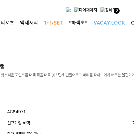
0
티셔츠
액세서리
1+1/SET
*하객룩*
VACAY LOOK
볼캡
 멋스러운 포인트를 더해 룩을 더욱 멋스럽게 만들어주고 머리를 작아보이게 해주는 볼캡이에
AC84971
신규가입 혜택
최대 6개월 무이자