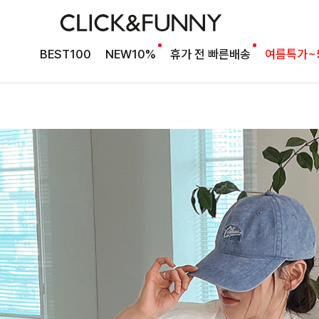
BEST100
NEW10%
휴가 전 빠른배송
여름특가~