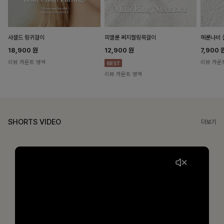
헤룬나비 
사셀드 링귀걸이
피엘룬 써지컬링목걸이
7,900
18,900
원
12,900
원
리뷰 카운
리뷰 카운트 영역
리뷰 카운트 영역
SHORTS VIDEO
더보기