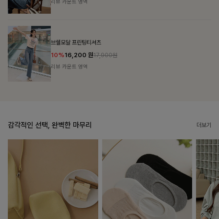
리뷰 카운트 영역
캣시어서커 버튼카라원피스+벨트SET
16%
79,900
원
95,100원
리뷰 카운트 영역
감각적인 선택, 완벽한 마무리
더보기