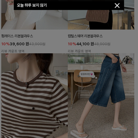
오늘 하루 보지 않기
펌레이스 리본블라우스
럽틸스퀘어 리본블라우스
10%
39,600
원
10%
44,100
원
43,900원
48,900원
리뷰 카운트 영역
리뷰 카운트 영역