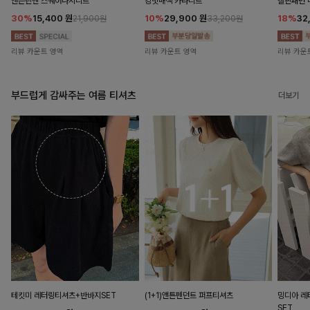
앤즌린넨 스퀘어나시니트
킹밋배색 카라니트
캘핀패턴 
30%
15,400
원
10%
29,900
원
18%
32
21,900원
33,200원
리뷰 카운트 영역
리뷰 카운트 영역
리뷰 카운
부드럽게 감싸주는 여름 티셔츠
더보기
테킷미 레터링티셔츠+반바지SET
(1+1)앤튼펜던트 퍼프티셔츠
밍디아 
SET