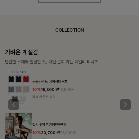
COLLECTION
가장 쉬운 코디
특별한 날부터 일상까지 함께하는 룩
쥬빌스트링 포켓원피스
17%
48,900
원
58,900원
리뷰 카운트 영역
블룬티 나시원피스+셔츠SET
15%
31,900
원
37,500원