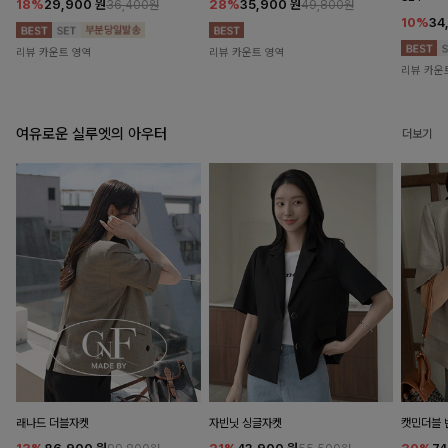
18%
29,900
원
28%
35,900
원
36,400원
49,800원
10%
34
리뷰 카운트 영역
리뷰 카운트 영역
리뷰 카운
여유로운 실루엣의 아우터
더보기
래나드 더블자켓
자빈닛 싱글자켓
캣민더블 