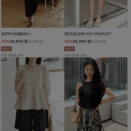
릴픈배색 링클블라우스
헨틴링클 날개티셔츠+치마바지SET
12%
29,900
원
12%
29,900
원
33,900원
33,900원
리뷰 카운트 영역
리뷰 카운트 영역