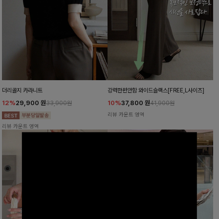
더리골지 카라니트
강력한편안함 와이드슬랙스[FREE,L사이즈]
12%
29,900
원
10%
37,800
원
33,900원
41,900원
리뷰 카운트 영역
리뷰 카운트 영역