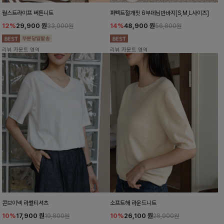
월스트라이프 버튼니트
퍼펙트절개핏 6부데님반바지[S,M,L사이즈]
12%
29,900
원
14%
48,900
원
33,900원
56,800원
리뷰 카운트 영역
리뷰 카운트 영역
콘브이넥 라벨티셔츠
소프트해 라운드니트
10%
17,900
원
10%
26,100
원
19,800원
28,900원