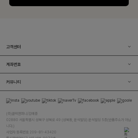
고객센터
계좌번호
커뮤니티
(주)클릭앤퍼니/김예중
02880 서울특별시 성북구 성북로 49 (성북동, 운석빌딩) 운석빌딩 5층(반품주소가 아닙
니다.)
사업자 등록번호 209-81-43420