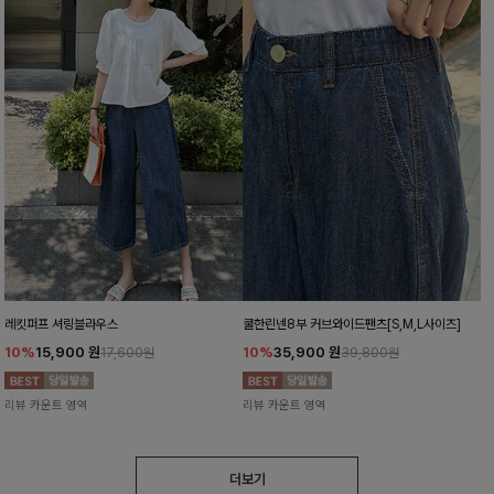
레킷퍼프 셔링블라우스
쿨한린넨8부 커브와이드팬츠[S,M,L사이즈]
10%
15,900
원
10%
35,900
원
17,600원
39,800원
리뷰 카운트 영역
리뷰 카운트 영역
더보기