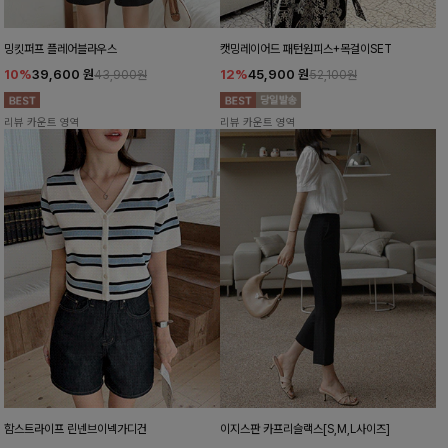
밍킷퍼프 플레어블라우스
캣밍레이어드 패턴원피스+목걸이SET
10%
39,600
원
12%
45,900
원
43,900원
52,100원
리뷰 카운트 영역
리뷰 카운트 영역
함스트라이프 린넨브이넥가디건
이지스판 카프리슬랙스[S,M,L사이즈]