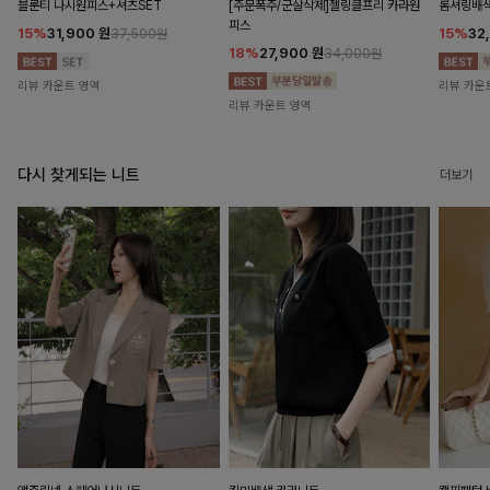
블룬티 나시원피스+셔츠SET
[주문폭주/군살삭제]젤링클프리 카라원
롬셔링배
피스
15%
31,900
원
15%
32
37,500원
18%
27,900
원
34,000원
리뷰 카운트 영역
리뷰 카운
리뷰 카운트 영역
다시 찾게되는 니트
더보기