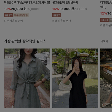
딱좋은5부 데님반바지[S,M,L,XL사이즈]
쿨코튼핀턱 밴딩반바지
더예쁜린넨
이즈]
10%
26,900
원
15%
19,900
원
29,800원
23,400원
12%
36
리뷰 카운트 영역
리뷰 카운트 영역
리뷰 카운
가장 완벽한 감각적인 원피스
더보기