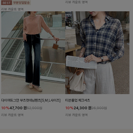
리뷰 카운트 영역
리뷰 카운트 영역
다이어트그만 부츠컷데님팬츠[S,M,L사이즈]
티븐롤업 체크셔츠
10%
47,700
원
10%
24,300
원
52,900원
26,900원
리뷰 카운트 영역
리뷰 카운트 영역