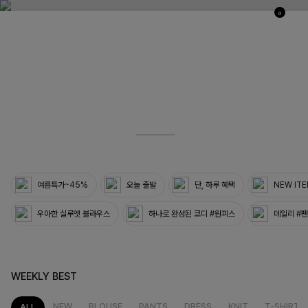
0
03
33
여름특가~45%
오늘 출발
단, 하루 혜택
NEW IT
우아한 실루엣 블라우스
하나로 완성된 코디 #원피스
데일리 #
WEEKLY BEST
NEW
BLOUSE
PANTS
DRESS
KNIT
T-SHIRT
ALL