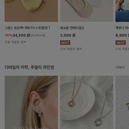
뽀소옹 면메쉬덧신
그렌스 토트백+파우치+스트랩SET
케루디 자
2,000
원
10%
24,300
원
8,900
26,900원
리뷰 카운트 영역
리뷰 카운트 영역
리뷰 카운
디테일의 미학, 주얼리 라인업
더보기