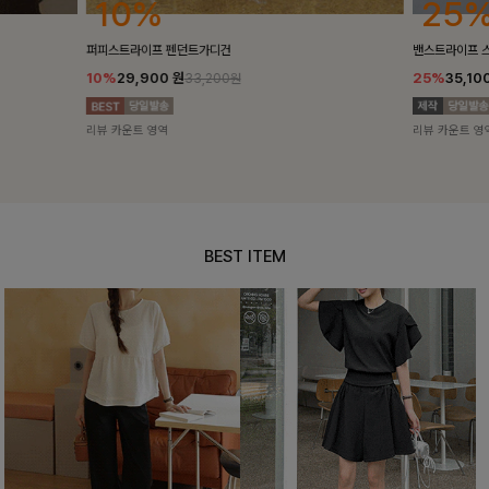
25%
10%
밴스트라이프 스트링원피스
[5천장돌파/C
25%
35,100
원
10%
34,90
46,800원
리뷰 카운트 영역
리뷰 카운트 영
BEST ITEM