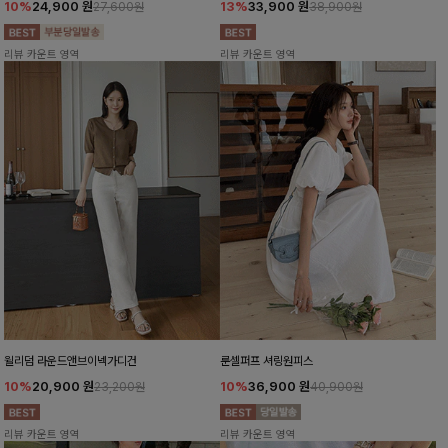
10%
24,900
원
13%
33,900
원
27,600원
38,900원
리뷰 카운트 영역
리뷰 카운트 영역
윌리덤 라운드앤브이넥가디건
룬셀퍼프 셔링원피스
10%
20,900
원
10%
36,900
원
23,200원
40,900원
리뷰 카운트 영역
리뷰 카운트 영역