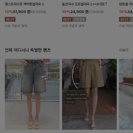
댕스트라이프 백버튼블라우스
율븐자수 도트블라우스+나시SET
덤링클 카
12%
51,900
원
10%
24,900
원
10%
34
58,900원
27,600원
리뷰 카운트 영역
리뷰 카운트 영역
리뷰 카운
언제 어디서나 특별한 팬츠
더보기