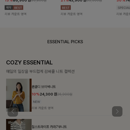
13%
86,900
원
21%
43,900
원
30%
7
99,800원
55,500원
리뷰 카운트 영역
리뷰 카운트 영역
리뷰 카운
ESSENTIAL PICKS
COZY ESSENTIAL
매일의 일상을 부드럽게 감싸줄 니트 컬렉션
론클디 브이넥니트
10%
24,300
원
26,900원
리뷰 카운트 영역
칠스트라이프 카라7부니트