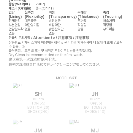
중량(Weight)
290g
제조국(Origin)
중국(China)
안감
신축성
비침
두께감
촉감
(Lining)
(Flexibility)
(Transparency)
(Thickness)
(Touching)
전체안감
매우좋음
비침있음
두꺼움
까슬거림
부분안감
약간당겨짐
비침약간
적당함
적당함
안감탈부착
없음
밝은칼라만
얇음
부드러움
없음
없음
취급시 주의사항 / Attention to / 注意事项 / 注意事項
상품별로 기재된 소재에 해당하는 세탁 및 관리법을 지켜주셔야 더 오래 예쁘게 입으실
수 있습니다.
클릭앤퍼니 모든 의류는 첫 세탁은 드라이크리닝을 권장합니다.
Dry Clean is recommended on the first wash.
建议在第一次洗涤时使用干洗。
最初の洗濯は専門店にてドライクリーニングをしてください。
MODEL
SIZE
SH
JH
163cm
167cm
TOP(55)
TOP(55)
BOTTOM(26)
BOTTOM(26)
SHOES(240)
SHOES(240)
JM
MJ