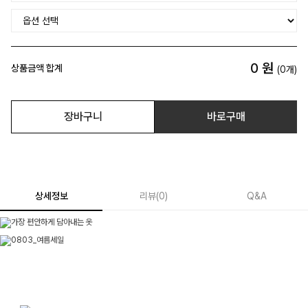
0
원
상품금액 합계
(
0
개)
장바구니
바로구매
상세정보
리뷰
(
0
)
Q&A