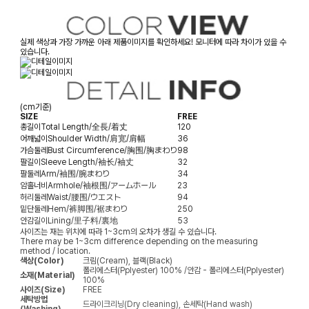
실제 색상과 가장 가까운 아래 제품이미지를 확인하세요! 모니터에 따라 차이가 있을 수
있습니다.
(cm기준)
SIZE
FREE
총길이
Total Length/全長/着丈
120
어깨넓이
Shoulder Width/肩宽/肩幅
36
가슴둘레
Bust Circumference/胸围/胸まわり
98
팔길이
Sleeve Length/袖长/袖丈
32
팔둘레
Arm/袖围/腕まわり
34
암홀너비
Armhole/袖根围/アームホール
23
허리둘레
Waist/腰围/ウエスト
94
밑단둘레
Hem/裤脚围/裾まわり
250
안감길이
Lining/里子料/裏地
53
사이즈는 재는 위치에 따라 1~3cm의 오차가 생길 수 있습니다.
There may be 1~3cm difference depending on the measuring
method / location.
색상(Color)
크림(Cream), 블랙(Black)
폴리에스터(Pplyester) 100% /안감 - 폴리에스터(Pplyester)
소재(Material)
100%
사이즈(Size)
FREE
세탁방법
드라이크리닝(Dry cleaning), 손세탁(Hand wash)
(Washing)