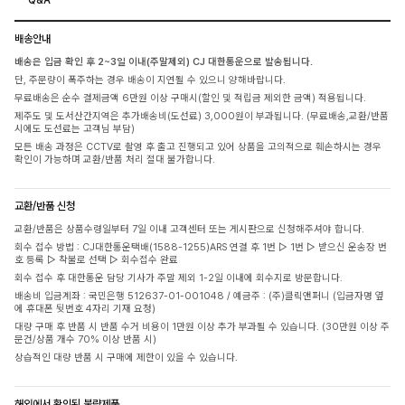
배송안내
배송은 입금 확인 후 2~3일 이내(주말제외) CJ 대한통운으로 발송됩니다.
단, 주문량이 폭주하는 경우 배송이 지연될 수 있으니 양해바랍니다.
무료배송은 순수 결제금액 6만원 이상 구매시(할인 및 적립금 제외한 금액) 적용됩니다.
제주도 및 도서산간지역은 추가배송비(도선료) 3,000원이 부과됩니다. (무료배송,교환/반품
시에도 도선료는 고객님 부담)
모든 배송 과정은 CCTV로 촬영 후 출고 진행되고 있어 상품을 고의적으로 훼손하시는 경우
확인이 가능하며 교환/반품 처리 절대 불가합니다.
교환/반품 신청
교환/반품은 상품수령일부터 7일 이내 고객센터 또는 게시판으로 신청해주셔야 합니다.
회수 접수 방법 : CJ대한통운택배(1588-1255)ARS 연결 후 1번 ▷ 1번 ▷ 받으신 운송장 번
호 등록 ▷ 착불로 선택 ▷ 회수접수 완료
회수 접수 후 대한통운 담당 기사가 주말 제외 1-2일 이내에 회수지로 방문합니다.
배송비 입금계좌 : 국민은행 512637-01-001048 / 예금주 : (주)클릭앤퍼니 (입금자명 옆
에 휴대폰 뒷번호 4자리 기재 요청)
대량 구매 후 반품 시 반품 수거 비용이 1만원 이상 추가 부과될 수 있습니다. (30만원 이상 주
문건/상품 개수 70% 이상 반품 시)
상습적인 대량 반품 시 구매에 제한이 있을 수 있습니다.
해외에서 확인된 불량제품