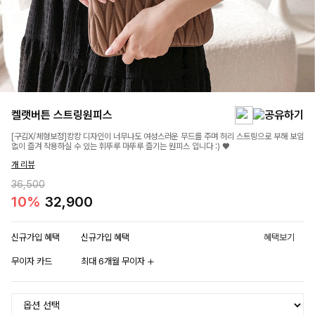
켈랫버튼 스트링원피스
[구김X/체형보정]캉캉 디자인이 너무나도 여성스러운 무드를 주며 허리 스트링으로 부해 보임
없이 즐겨 착용하실 수 있는 휘뚜루 마뚜루 즐기는 원피스 입니다 :) ♥
개 리뷰
36,500
10%
32,900
신규가입 혜택
신규가입 혜택
혜택보기
무이자 카드
최대 6개월 무이자