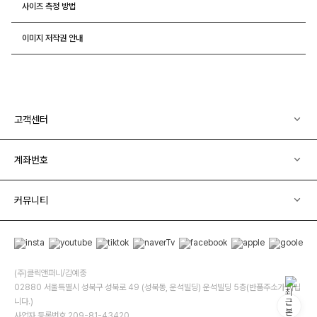
사이즈 측정 방법
이미지 저작권 안내
고객센터
계좌번호
커뮤니티
(주)클릭앤퍼니/김예중
02880 서울특별시 성북구 성북로 49 (성북동, 운석빌딩) 운석빌딩 5층(반품주소가 아닙
니다.)
사업자 등록번호 209-81-43420