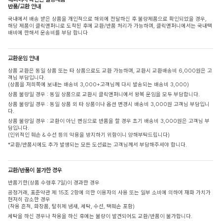
반품/교환 안내
국내에서 배송 받은 상품을 개인적으로 해외에 전달하신 후 불량제품으로 확인되었을 경우,
해당 제품이 클릭앤퍼니로 도착된 후에 교환/반품 처리가 가능하며, 클릭앤퍼니에서는 국내택
배비에 한해서 운송비를 부담 합니다
교환운임 안내
상품 교환은 동일 상품 또는 타 상품으로도 교환 가능하며, 교환시 교환배송비 6,000원은 고
객님 부담입니다.
(상품을 저희쪽에 보내는 배송비 3,000+고객님께 다시 발송되는 배송비 3,000)
상품 불량일 경우 : 동일 상품으로 교환시 클릭앤퍼니에서 왕복 운임을 모두 부담합니다.
상품 불량일 경우 : 동일 상품 외 타 상품이나 옵션 변경시 배송비 3,000원 고객님 부담입니
다.
상품 불량일 경우 : 교환이 아닌 변심으로 반품을 할 경우 초기 배송비 3,000원은 고객님 부
담입니다.
(인위적인 훼손 & 수선 등의 악용을 방지하기 위함이니 양해부탁드립니다)
*교환/반품시에도 추가 발생되는 모든 도선료는 고객님께서 부담해주셔야 합니다.
교환/반품이 불가한 경우
반품기한(상품 수령후 7일)이 경과한 경우
공정거래, 표준약관 제 15조 2항에 의한 이용자의 사용 또는 일부 소비에 의하여 재화 가치가
현저히 감소한 경우
(착용 흔적, 화장품, 탈취제 냄새, 세탁, 수선, 택훼손 포함)
세탁을 하신 경우나 착용을 하신 후에는 불량이 발견되어도 교환/반품이 불가합니다.