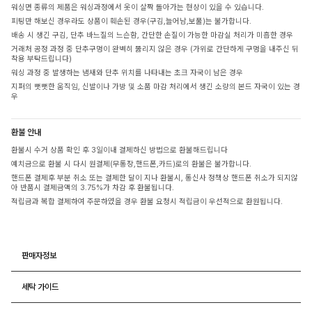
워싱면 종류의 제품은 워싱과정에서 옷이 살짝 돌아가는 현상이 있을 수 있습니다.
피팅만 해보신 경우라도 상품이 훼손된 경우(구김,늘어남,보풀)는 불가합니다.
배송 시 생긴 구김, 단추 바느질의 느슨함, 간단한 손질이 가능한 마감실 처리가 미흡한 경우
거래처 공정 과정 중 단추구멍이 완벽히 뚫리지 않은 경우 (가위로 간단하게 구멍을 내주신 뒤
착용 부탁드립니다)
워싱 과정 중 발생하는 냄새와 단추 위치를 나타내는 초크 자국이 남은 경우
지퍼의 뻣뻣한 움직임, 신발이나 가방 및 소품 마감 처리에서 생긴 소량의 본드 자국이 있는 경
우
환불 안내
환불시 수거 상품 확인 후 3일이내 결제하신 방법으로 환불해드립니다
예치금으로 환불 시 다시 원결제(무통장,핸드폰,카드)로의 환불은 불가합니다.
핸드폰 결제후 부분 취소 또는 결제한 달이 지나 환불시, 통신사 정책상 핸드폰 취소가 되지않
아 반품시 결제금액의 3.75%가 차감 후 환불됩니다.
적립금과 복합 결제하여 주문하였을 경우 환불 요청시 적립금이 우선적으로 환원됩니다.
판매자정보
세탁 가이드