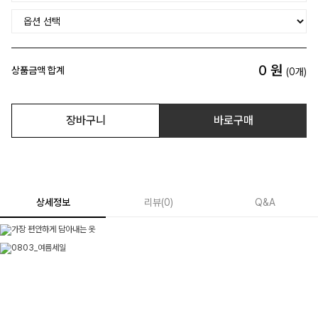
0
원
상품금액 합계
(
0
개)
장바구니
바로구매
상세정보
리뷰
(
0
)
Q&A