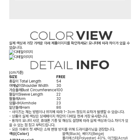
실제 색상과 가장 가까운 아래 제품이미지를 확인하세요! 모니터에 따라 차이가 있을 수
있습니다.
(cm기준)
SIZE
FREE
총길이
Total Length
54
어깨넓이
Shoulder Width
30
가슴둘레
Bust Circumference
100
팔길이
Sleeve Length
22
팔둘레
Arm
32
암홀너비
Armhole
23
밑단둘레
Hem
86
- 사이즈는 재는 방법이나 위치에 따라 1~3cm 정도의 오차가 발생할 수 있습니다.
- 상품의 실제 색상은 상세페이지 하단의 디테일 컷과 가장 유사합니다.
- 용자의 모니터 사양, 휴대폰 기종 및 해상도 설정에 따라 실제 색상과 다소 차이가 있
을 수 있는 점 참고 부탁드립니다.
- 모든 의류의 첫 세탁은 소재 변형 방지를 위해 드라이클리닝을 권장합니다.
색상(Color)
블랙(Black), 베이지(Beige)
폴리에스터(Polyester) 40%, 아크릴(Acryli