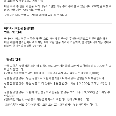
에 휴대폰 뒷번호 4자리 기재 요청)
대량 구매 후 반품 시 반품 수거 비용이 1만원 이상 추가 부과될 수 있습니다. (30만원 이상 주
문건/상품 개수 70% 이상 반품 시)
상습적인 대량 반품 시 구매에 제한이 있을 수 있습니다.
해외에서 확인된 불량제품
반품/교환 안내
국내에서 배송 받은 상품을 개인적으로 해외에 전달하신 후 불량제품으로 확인되었을 경우,
해당 제품이 클릭앤퍼니로 도착된 후에 교환/반품 처리가 가능하며, 클릭앤퍼니에서는 국내택
배비에 한해서 운송비를 부담 합니다
교환운임 안내
상품 교환은 동일 상품 또는 타 상품으로도 교환 가능하며, 교환시 교환배송비 6,000원은 고
객님 부담입니다.
(상품을 저희쪽에 보내는 배송비 3,000+고객님께 다시 발송되는 배송비 3,000)
상품 불량일 경우 : 동일 상품으로 교환시 클릭앤퍼니에서 왕복 운임을 모두 부담합니다.
상품 불량일 경우 : 동일 상품 외 타 상품이나 옵션 변경시 배송비 3,000원 고객님 부담입니
다.
상품 불량일 경우 : 교환이 아닌 변심으로 반품을 할 경우 초기 배송비 3,000원은 고객님 부
담입니다.
(인위적인 훼손 & 수선 등의 악용을 방지하기 위함이니 양해부탁드립니다)
*교환/반품시에도 추가 발생되는 모든 도선료는 고객님께서 부담해주셔야 합니다.