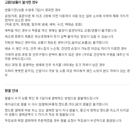
교환/반품이 불가한 경우
반품기한(상품 수령후 7일)이 경과한 경우
공정거래, 표준약관 제 15조 2항에 의한 이용자의 사용 또는 일부 소비에 의하여 재화 가치가
현저히 감소한 경우
(착용 흔적, 화장품, 탈취제 냄새, 세탁, 수선, 택훼손 포함)
세탁을 하신 경우나 착용을 하신 후에는 불량이 발견되어도 교환/반품이 불가합니다.
워싱면 종류의 제품은 워싱과정에서 옷이 살짝 돌아가는 현상이 있을 수 있습니다.
피팅만 해보신 경우라도 상품이 훼손된 경우(구김,늘어남,보풀)는 불가합니다.
배송 시 생긴 구김, 단추 바느질의 느슨함, 간단한 손질이 가능한 마감실 처리가 미흡한 경우
거래처 공정 과정 중 단추구멍이 완벽히 뚫리지 않은 경우 (가위로 간단하게 구멍을 내주신 뒤
착용 부탁드립니다)
워싱 과정 중 발생하는 냄새와 단추 위치를 나타내는 초크 자국이 남은 경우
지퍼의 뻣뻣한 움직임, 신발이나 가방 및 소품 마감 처리에서 생긴 소량의 본드 자국이 있는 경
우
환불 안내
환불시 수거 상품 확인 후 3일이내 결제하신 방법으로 환불해드립니다
예치금으로 환불 시 다시 원결제(무통장,핸드폰,카드)로의 환불은 불가합니다.
핸드폰 결제후 부분 취소 또는 결제한 달이 지나 환불시, 통신사 정책상 핸드폰 취소가 되지않
아 반품시 결제금액의 3.75%가 차감 후 환불됩니다.
적립금과 복합 결제하여 주문하였을 경우 환불 요청시 적립금이 우선적으로 환원됩니다.