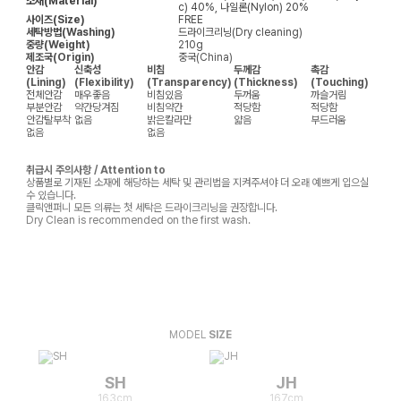
소재(Material)
c) 40%, 나일론(Nylon) 20%
사이즈(Size)
FREE
세탁방법(Washing)
드라이크리닝(Dry cleaning)
중량(Weight)
210g
제조국(Origin)
중국(China)
안감
신축성
비침
두께감
촉감
(Lining)
(Flexibility)
(Transparency)
(Thickness)
(Touching)
전체안감
매우좋음
비침있음
두꺼움
까슬거림
부분안감
약간당겨짐
비침약간
적당함
적당함
안감탈부착
없음
밝은칼라만
얇음
부드러움
없음
없음
취급시 주의사항 / Attention to
상품별로 기재된 소재에 해당하는 세탁 및 관리법을 지켜주셔야 더 오래 예쁘게 입으실
수 있습니다.
클릭앤퍼니 모든 의류는 첫 세탁은 드라이크리닝을 권장합니다.
Dry Clean is recommended on the first wash.
MODEL
SIZE
SH
JH
163cm
167cm