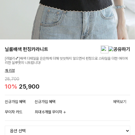
닐룸배색 펀칭카라니트
[러블리💕]배색 디테일을 은은하게 더해 밋밋하지 않으면서 펀칭으로 스타일을 더한 여리여
리한 실루엣의 니트랍니다!
개 리뷰
28,700
10%
25,900
신규가입 혜택
신규가입 혜택
혜택보기
무이자 카드
최대 6개월 무이자