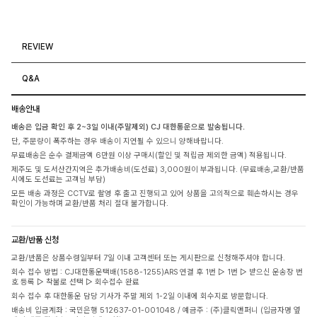
REVIEW
Q&A
배송안내
배송은 입금 확인 후 2~3일 이내(주말제외) CJ 대한통운으로 발송됩니다.
단, 주문량이 폭주하는 경우 배송이 지연될 수 있으니 양해바랍니다.
무료배송은 순수 결제금액 6만원 이상 구매시(할인 및 적립금 제외한 금액) 적용됩니다.
제주도 및 도서산간지역은 추가배송비(도선료) 3,000원이 부과됩니다. (무료배송,교환/반품
시에도 도선료는 고객님 부담)
모든 배송 과정은 CCTV로 촬영 후 출고 진행되고 있어 상품을 고의적으로 훼손하시는 경우
확인이 가능하며 교환/반품 처리 절대 불가합니다.
교환/반품 신청
교환/반품은 상품수령일부터 7일 이내 고객센터 또는 게시판으로 신청해주셔야 합니다.
회수 접수 방법 : CJ대한통운택배(1588-1255)ARS 연결 후 1번 ▷ 1번 ▷ 받으신 운송장 번
호 등록 ▷ 착불로 선택 ▷ 회수접수 완료
회수 접수 후 대한통운 담당 기사가 주말 제외 1-2일 이내에 회수지로 방문합니다.
배송비 입금계좌 : 국민은행 512637-01-001048 / 예금주 : (주)클릭앤퍼니 (입금자명 옆