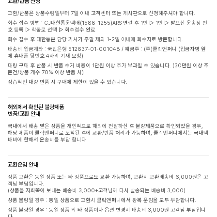
교환/반품 신청
교환/반품은 상품수령일부터 7일 이내 고객센터 또는 게시판으로 신청해주셔야 합니다.
회수 접수 방법 : CJ대한통운택배(1588-1255)ARS 연결 후 1번 ▷ 1번 ▷ 받으신 운송장 번
호 등록 ▷ 착불로 선택 ▷ 회수접수 완료
회수 접수 후 대한통운 담당 기사가 주말 제외 1-2일 이내에 회수지로 방문합니다.
배송비 입금계좌 : 국민은행 512637-01-001048 / 예금주 : (주)클릭앤퍼니 (입금자명 옆
에 휴대폰 뒷번호 4자리 기재 요청)
대량 구매 후 반품 시 반품 수거 비용이 1만원 이상 추가 부과될 수 있습니다. (30만원 이상 주
문건/상품 개수 70% 이상 반품 시)
상습적인 대량 반품 시 구매에 제한이 있을 수 있습니다.
해외에서 확인된 불량제품
반품/교환 안내
국내에서 배송 받은 상품을 개인적으로 해외에 전달하신 후 불량제품으로 확인되었을 경우,
해당 제품이 클릭앤퍼니로 도착된 후에 교환/반품 처리가 가능하며, 클릭앤퍼니에서는 국내택
배비에 한해서 운송비를 부담 합니다
교환운임 안내
상품 교환은 동일 상품 또는 타 상품으로도 교환 가능하며, 교환시 교환배송비 6,000원은 고
객님 부담입니다.
(상품을 저희쪽에 보내는 배송비 3,000+고객님께 다시 발송되는 배송비 3,000)
상품 불량일 경우 : 동일 상품으로 교환시 클릭앤퍼니에서 왕복 운임을 모두 부담합니다.
상품 불량일 경우 : 동일 상품 외 타 상품이나 옵션 변경시 배송비 3,000원 고객님 부담입니
다.