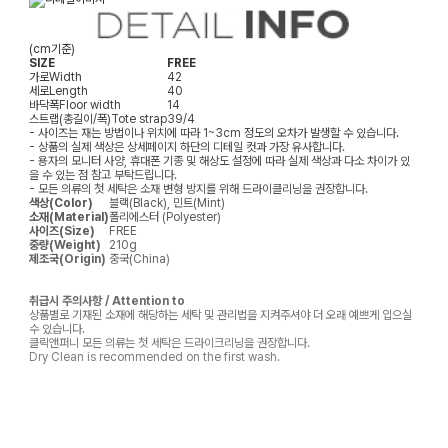
(cm기준)
SIZE
FREE
가로
Width
42
세로
Length
40
바닥폭
Floor width
14
스트랩(총길이/폭)
Tote strap
39/4
- 사이즈는 재는 방법이나 위치에 따라 1~3cm 정도의 오차가 발생할 수 있습니다.
- 상품의 실제 색상은 상세페이지 하단의 디테일 컷과 가장 유사합니다.
- 용자의 모니터 사양, 휴대폰 기종 및 해상도 설정에 따라 실제 색상과 다소 차이가 있
을 수 있는 점 참고 부탁드립니다.
- 모든 의류의 첫 세탁은 소재 변형 방지를 위해 드라이클리닝을 권장합니다.
색상(Color)
블랙(Black), 민트(Mint)
소재(Material)
폴리에스터 (Polyester)
사이즈(Size)
FREE
중량(Weight)
210g
제조국(Origin)
중국(China)
취급시 주의사항 / Attention to
상품별로 기재된 소재에 해당하는 세탁 및 관리법을 지켜주셔야 더 오래 예쁘게 입으실
수 있습니다.
클릭앤퍼니 모든 의류는 첫 세탁은 드라이크리닝을 권장합니다.
Dry Clean is recommended on the first wash.