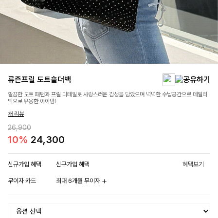
류즌프릴 도트숄더백
깔끔한 도트 패턴과 프릴 디테일로 사랑스러운 감성을 담았으며 넉넉한 수납공간으로 데일리
백으로 유용한 아이템!
개 리뷰
26,900
10%
24,300
신규가입 혜택
신규가입 혜택
혜택보기
무이자 카드
최대 6개월 무이자