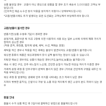
상품 불량일 경우 : 교환이 아닌 변심으로 반품을 할 경우 초기 배송비 3,000원은 고객님 부
담입니다.
(인위적인 훼손 & 수선 등의 악용을 방지하기 위함이니 양해부탁드립니다)
*교환/반품시에도 추가 발생되는 모든 도선료는 고객님께서 부담해주셔야 합니다.
교환/반품이 불가한 경우
반품기한(상품 수령후 7일)이 경과한 경우
공정거래, 표준약관 제 15조 2항에 의한 이용자의 사용 또는 일부 소비에 의하여 재화 가치가
현저히 감소한 경우
(착용 흔적, 화장품, 탈취제 냄새, 세탁, 수선, 택훼손 포함)
세탁을 하신 경우나 착용을 하신 후에는 불량이 발견되어도 교환/반품이 불가합니다.
워싱면 종류의 제품은 워싱과정에서 옷이 살짝 돌아가는 현상이 있을 수 있습니다.
피팅만 해보신 경우라도 상품이 훼손된 경우(구김,늘어남,보풀)는 불가합니다.
배송 시 생긴 구김, 단추 바느질의 느슨함, 간단한 손질이 가능한 마감실 처리가 미흡한 경우
거래처 공정 과정 중 단추구멍이 완벽히 뚫리지 않은 경우 (가위로 간단하게 구멍을 내주신 뒤
착용 부탁드립니다)
워싱 과정 중 발생하는 냄새와 단추 위치를 나타내는 초크 자국이 남은 경우
지퍼의 뻣뻣한 움직임, 신발이나 가방 및 소품 마감 처리에서 생긴 소량의 본드 자국이 있는 경
우
환불 안내
환불시 수거 상품 확인 후 3일이내 결제하신 방법으로 환불해드립니다