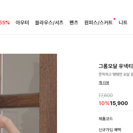
55%
아우터
블라우스/셔츠
팬츠
원피스/스커트
니트
그롬모달 유넥
쫀득하고 탱탱한 모달 혼
개 리뷰
17,600
10%
15,900
제품코드
신규가입 혜택