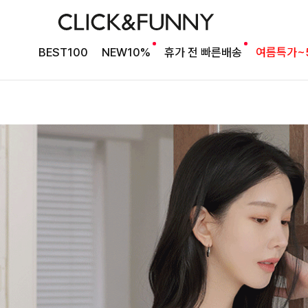
BEST100
NEW10%
휴가 전 빠른배송
여름특가~