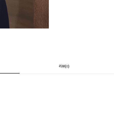
리뷰(
)
0