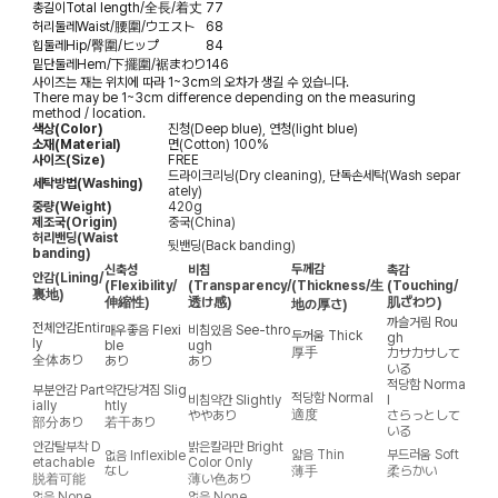
총길이
Total length/全長/着丈
77
허리둘레
Waist/腰圍/ウエスト
68
힙둘레
Hip/臀圍/ヒップ
84
밑단둘레
Hem/下擺圍/裾まわり
146
사이즈는 재는 위치에 따라 1~3cm의 오차가 생길 수 있습니다.
There may be 1~3cm difference depending on the measuring
method / location.
색상(Color)
진청(Deep blue), 연청(light blue)
소재(Material)
면(Cotton) 100%
사이즈(Size)
FREE
드라이크리닝(Dry cleaning), 단독손세탁(Wash separ
세탁방법(Washing)
ately)
중량(Weight)
420g
제조국(Origin)
중국(China)
허리밴딩(Waist
뒷밴딩(Back banding)
banding)
두께감
신축성
비침
촉감
안감
(Lining/
(Flexibility/
(Transparency/
(Thickness/生
(Touching/
裏地)
伸縮性)
透け感)
肌ざわり)
地の厚さ)
까슬거림
Rou
전체안감
Entir
매우좋음
Flexi
비침있음
See-thro
두꺼움
Thick
gh
ly
ble
ugh
厚手
カサカサして
全体あり
あり
あり
いる
적당함
Norma
부분안감
Part
약간당겨짐
Slig
적당함
Normal
비침약간
Slightly
l
ially
htly
適度
ややあり
さらっとして
部分あり
若干あり
いる
안감탈부착
D
밝은칼라만
Bright
얇음
Thin
부드러움
Soft
없음
Inflexible
etachable
Color Only
なし
薄手
柔らかい
脱着可能
薄い色あり
없음
None
없음
None