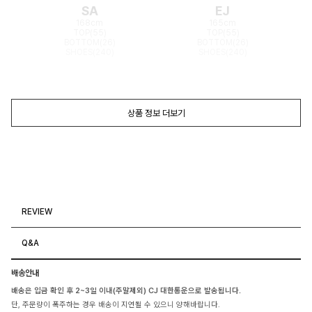
SA
EJ
168cm
165cm
TOP(55)
TOP(55)
BOTTOM(26)
BOTTOM(26)
SHOES(240)
SHOES(240)
상품 정보 더보기
REVIEW
Q&A
배송안내
배송은 입금 확인 후 2~3일 이내(주말제외) CJ 대한통운으로 발송됩니다.
단, 주문량이 폭주하는 경우 배송이 지연될 수 있으니 양해바랍니다.