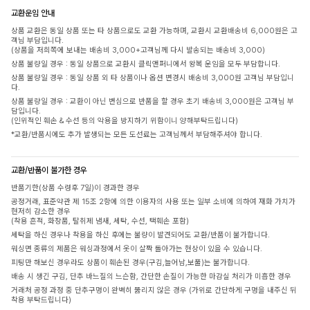
교환운임 안내
상품 교환은 동일 상품 또는 타 상품으로도 교환 가능하며, 교환시 교환배송비 6,000원은 고
객님 부담입니다.
(상품을 저희쪽에 보내는 배송비 3,000+고객님께 다시 발송되는 배송비 3,000)
상품 불량일 경우 : 동일 상품으로 교환시 클릭앤퍼니에서 왕복 운임을 모두 부담합니다.
상품 불량일 경우 : 동일 상품 외 타 상품이나 옵션 변경시 배송비 3,000원 고객님 부담입니
다.
상품 불량일 경우 : 교환이 아닌 변심으로 반품을 할 경우 초기 배송비 3,000원은 고객님 부
담입니다.
(인위적인 훼손 & 수선 등의 악용을 방지하기 위함이니 양해부탁드립니다)
*교환/반품시에도 추가 발생되는 모든 도선료는 고객님께서 부담해주셔야 합니다.
교환/반품이 불가한 경우
반품기한(상품 수령후 7일)이 경과한 경우
공정거래, 표준약관 제 15조 2항에 의한 이용자의 사용 또는 일부 소비에 의하여 재화 가치가
현저히 감소한 경우
(착용 흔적, 화장품, 탈취제 냄새, 세탁, 수선, 택훼손 포함)
세탁을 하신 경우나 착용을 하신 후에는 불량이 발견되어도 교환/반품이 불가합니다.
워싱면 종류의 제품은 워싱과정에서 옷이 살짝 돌아가는 현상이 있을 수 있습니다.
피팅만 해보신 경우라도 상품이 훼손된 경우(구김,늘어남,보풀)는 불가합니다.
배송 시 생긴 구김, 단추 바느질의 느슨함, 간단한 손질이 가능한 마감실 처리가 미흡한 경우
거래처 공정 과정 중 단추구멍이 완벽히 뚫리지 않은 경우 (가위로 간단하게 구멍을 내주신 뒤
착용 부탁드립니다)