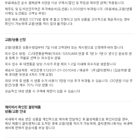
무료배송은 순수 결제금액 6만원 이상 구매시(할인 및 적립금 제외한 금액) 적용됩니다.
제주도 및 도서산간지역은 추가배송비(도선료) 3,000원이 부과됩니다. (무료배송,교환/반품
시에도 도선료는 고객님 부담)
모든 배송 과정은 CCTV로 촬영 후 출고 진행되고 있어 상품을 고의적으로 훼손하시는 경우
확인이 가능하며 교환/반품 처리 절대 불가합니다.
교환/반품 신청
교환/반품은 상품수령일부터 7일 이내 고객센터 또는 게시판으로 신청해주셔야 합니다.
회수 접수 방법 : CJ대한통운택배(1588-1255)ARS 연결 후 1번 ▷ 1번 ▷ 받으신 운송장 번
호 등록 ▷ 착불로 선택 ▷ 회수접수 완료
회수 접수 후 대한통운 담당 기사가 주말 제외 1-2일 이내에 회수지로 방문합니다.
배송비 입금계좌 : 국민은행 512637-01-001048 / 예금주 : (주)클릭앤퍼니 (입금자명 옆
에 휴대폰 뒷번호 4자리 기재 요청)
대량 구매 후 반품 시 반품 수거 비용이 1만원 이상 추가 부과될 수 있습니다. (30만원 이상 주
문건/상품 개수 70% 이상 반품 시)
상습적인 대량 반품 시 구매에 제한이 있을 수 있습니다.
해외에서 확인된 불량제품
반품/교환 안내
국내에서 배송 받은 상품을 개인적으로 해외에 전달하신 후 불량제품으로 확인되었을 경우,
해당 제품이 클릭앤퍼니로 도착된 후에 교환/반품 처리가 가능하며, 클릭앤퍼니에서는 국내택
배비에 한해서 운송비를 부담 합니다