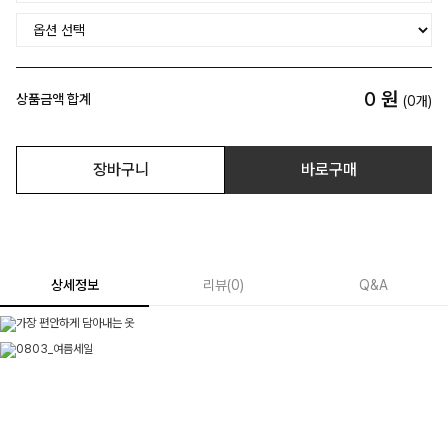
0
원
상품금액 합계
(
0
개)
장바구니
바로구매
상세정보
리뷰
(
0
)
Q&A