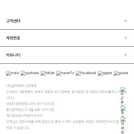
고객센터
계좌번호
커뮤니티
(주)클릭앤퍼니/김예중
02880 서울특별시 성북구 성북로 49 (성북동, 운석빌딩) 운석빌딩 5층(반품주소가 아닙
니다.)
사업자 등록번호 209-81-43420
통신판매업신고 서울성북-0073호
개인정보관리책임자 박수미
고객님은 안전거래를 위해 현금으로 결제 시 저희 소핑몰에 가입한 구매안전서비스를 이용
하실 수 있습니다.