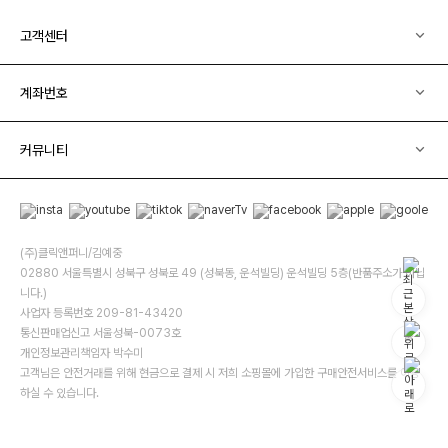
고객센터
계좌번호
커뮤니티
(주)클릭앤퍼니/김예중
02880 서울특별시 성북구 성북로 49 (성북동, 운석빌딩) 운석빌딩 5층(반품주소가 아닙
니다.)
사업자 등록번호 209-81-43420
통신판매업신고 서울성북-0073호
개인정보관리책임자 박수미
고객님은 안전거래를 위해 현금으로 결제 시 저희 소핑몰에 가입한 구매안전서비스를 이용
하실 수 있습니다.