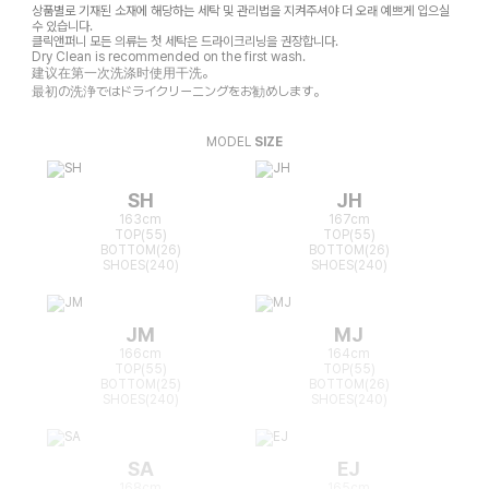
상품별로 기재된 소재에 해당하는 세탁 및 관리법을 지켜주셔야 더 오래 예쁘게 입으실
수 있습니다.
클릭앤퍼니 모든 의류는 첫 세탁은 드라이크리닝을 권장합니다.
Dry Clean is recommended on the first wash.
建议在第一次洗涤时使用干洗。
最初の洗浄ではドライクリーニングをお勧めします。
MODEL
SIZE
SH
JH
163cm
167cm
TOP(55)
TOP(55)
BOTTOM(26)
BOTTOM(26)
SHOES(240)
SHOES(240)
JM
MJ
166cm
164cm
TOP(55)
TOP(55)
BOTTOM(25)
BOTTOM(26)
SHOES(240)
SHOES(240)
SA
EJ
168cm
165cm