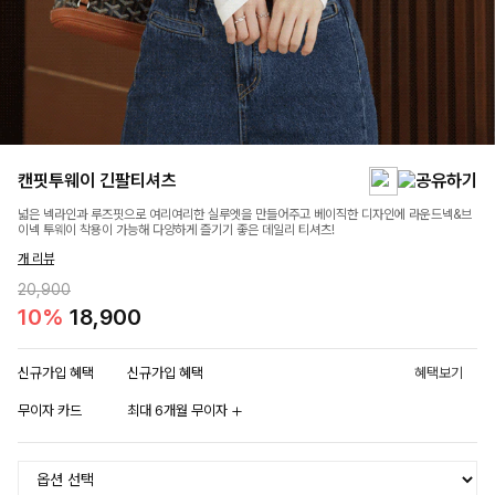
캔핏투웨이 긴팔티셔츠
넓은 넥라인과 루즈핏으로 여리여리한 실루엣을 만들어주고 베이직한 디자인에 라운드넥&브
이넥 투웨이 착용이 가능해 다양하게 즐기기 좋은 데일리 티셔츠!
개 리뷰
20,900
10%
18,900
신규가입 혜택
신규가입 혜택
혜택보기
무이자 카드
최대 6개월 무이자