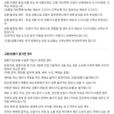
상품 교환은 동일 상품 또는 타 상품으로도 교환 가능하며, 교환시 교환배송비 6,000원은 고
객님 부담입니다.
(상품을 저희쪽에 보내는 배송비 3,000+고객님께 다시 발송되는 배송비 3,000)
상품 불량일 경우 : 동일 상품으로 교환시 클릭앤퍼니에서 왕복 운임을 모두 부담합니다.
상품 불량일 경우 : 동일 상품 외 타 상품이나 옵션 변경시 배송비 3,000원 고객님 부담입니
다.
상품 불량일 경우 : 교환이 아닌 변심으로 반품을 할 경우 초기 배송비 3,000원은 고객님 부
담입니다.
(인위적인 훼손 & 수선 등의 악용을 방지하기 위함이니 양해부탁드립니다)
*교환/반품시에도 추가 발생되는 모든 도선료는 고객님께서 부담해주셔야 합니다.
교환/반품이 불가한 경우
반품기한(상품 수령후 7일)이 경과한 경우
공정거래, 표준약관 제 15조 2항에 의한 이용자의 사용 또는 일부 소비에 의하여 재화 가치가
현저히 감소한 경우
(착용 흔적, 화장품, 탈취제 냄새, 세탁, 수선, 택훼손 포함)
세탁을 하신 경우나 착용을 하신 후에는 불량이 발견되어도 교환/반품이 불가합니다.
워싱면 종류의 제품은 워싱과정에서 옷이 살짝 돌아가는 현상이 있을 수 있습니다.
피팅만 해보신 경우라도 상품이 훼손된 경우(구김,늘어남,보풀)는 불가합니다.
배송 시 생긴 구김, 단추 바느질의 느슨함, 간단한 손질이 가능한 마감실 처리가 미흡한 경우
거래처 공정 과정 중 단추구멍이 완벽히 뚫리지 않은 경우 (가위로 간단하게 구멍을 내주신 뒤
착용 부탁드립니다)
워싱 과정 중 발생하는 냄새와 단추 위치를 나타내는 초크 자국이 남은 경우
지퍼의 뻣뻣한 움직임, 신발이나 가방 및 소품 마감 처리에서 생긴 소량의 본드 자국이 있는 경