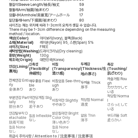
팔길이
Sleeve Length/袖長/袖丈
59
팔둘레
Arm/袖圍/袖まわり
26
암홀너비
Armhole/肩腋寬/アームホール
17
밑단둘레
Hem/下擺圍/裾まわり
80
사이즈는 재는 위치에 따라 1~3cm의 오차가 생길 수 있습니다.
There may be 1~3cm difference depending on the measuring
method / location.
색상(Color)
아이보리(Ivory), 블랙(Black)
소재(Material)
레이온(Rayon) 95, 스판(Span) 5%
사이즈(Size)
FREE
세탁방법(Washing)
드라이크리닝(Dry cleaning)
중량(Weight)
130g
제조국(Origin)
대한민국(Korea)
두께감
신축성
비침
촉감
안감
(Lining/
(Flexibility/
(Transparency/
(Thickness/生
(Touching/
裏地)
伸縮性)
透け感)
肌ざわり)
地の厚さ)
까슬거림
Rou
전체안감
Enti
매우좋음
Flexi
비침있음
See-thro
두꺼움
Thick
gh
rly
ble
ugh
厚手
カサカサして
全体あり
あり
あり
いる
적당함
Norma
부분안감
Part
약간당겨짐
Slig
적당함
Normal
비침약간
Slightly
l
ially
htly
適度
ややあり
さらっとして
部分あり
若干あり
いる
안감탈부착
D
밝은칼라만
Bright
얇음
Thin
부드러움
Soft
없음
Inflexible
etachable
Color Only
なし
薄手
柔らかい
脱着可能
薄い色あり
없음
None
없음
None
なし
なし
취급시 주의사항 / Attention to / 注意事项 / 注意事項