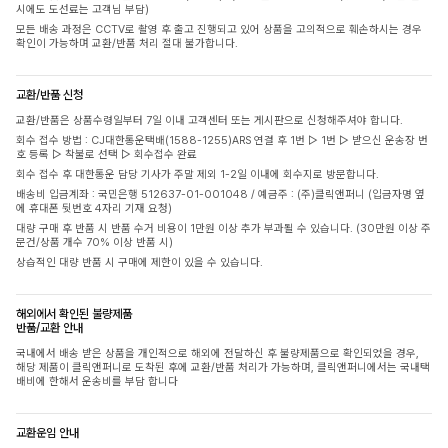
시에도 도선료는 고객님 부담)
모든 배송 과정은 CCTV로 촬영 후 출고 진행되고 있어 상품을 고의적으로 훼손하시는 경우
확인이 가능하며 교환/반품 처리 절대 불가합니다.
교환/반품 신청
교환/반품은 상품수령일부터 7일 이내 고객센터 또는 게시판으로 신청해주셔야 합니다.
회수 접수 방법 : CJ대한통운택배(1588-1255)ARS 연결 후 1번 ▷ 1번 ▷ 받으신 운송장 번
호 등록 ▷ 착불로 선택 ▷ 회수접수 완료
회수 접수 후 대한통운 담당 기사가 주말 제외 1-2일 이내에 회수지로 방문합니다.
배송비 입금계좌 : 국민은행 512637-01-001048 / 예금주 : (주)클릭앤퍼니 (입금자명 옆
에 휴대폰 뒷번호 4자리 기재 요청)
대량 구매 후 반품 시 반품 수거 비용이 1만원 이상 추가 부과될 수 있습니다. (30만원 이상 주
문건/상품 개수 70% 이상 반품 시)
상습적인 대량 반품 시 구매에 제한이 있을 수 있습니다.
해외에서 확인된 불량제품
반품/교환 안내
국내에서 배송 받은 상품을 개인적으로 해외에 전달하신 후 불량제품으로 확인되었을 경우,
해당 제품이 클릭앤퍼니로 도착된 후에 교환/반품 처리가 가능하며, 클릭앤퍼니에서는 국내택
배비에 한해서 운송비를 부담 합니다
교환운임 안내