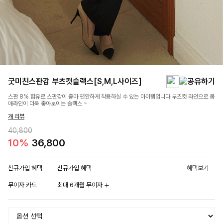
굿미친스판감 부츠컷슬랙스[S,M,L사이즈]
스판 8% 함유로 스판감이 좋아 편안하게 착용하실 수 있는 아이템입니다 부츠컷 라인으로 몸
매라인이 더욱 좋아보이는 슬랙스 ~
개 리뷰
40,800
10%
36,800
신규가입 혜택
신규가입 혜택
혜택보기
무이자 카드
최대 6개월 무이자