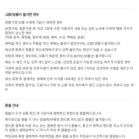
교환/반품이 불가한 경우
반품기한(상품 수령후 7일)이 경과한 경우
공정거래, 표준약관 제 15조 2항에 의한 이용자의 사용 또는 일부 소비에 의하여 재화 가치가
현저히 감소한 경우
(착용 흔적, 화장품, 탈취제 냄새, 세탁, 수선, 택훼손 포함)
세탁을 하신 경우나 착용을 하신 후에는 불량이 발견되어도 교환/반품이 불가합니다.
워싱면 종류의 제품은 워싱과정에서 옷이 살짝 돌아가는 현상이 있을 수 있습니다.
피팅만 해보신 경우라도 상품이 훼손된 경우(구김,늘어남,보풀)는 불가합니다.
배송 시 생긴 구김, 단추 바느질의 느슨함, 간단한 손질이 가능한 마감실 처리가 미흡한 경우
거래처 공정 과정 중 단추구멍이 완벽히 뚫리지 않은 경우 (가위로 간단하게 구멍을 내주신 뒤
착용 부탁드립니다)
워싱 과정 중 발생하는 냄새와 단추 위치를 나타내는 초크 자국이 남은 경우
지퍼의 뻣뻣한 움직임, 신발이나 가방 및 소품 마감 처리에서 생긴 소량의 본드 자국이 있는 경
우
환불 안내
환불시 수거 상품 확인 후 3일이내 결제하신 방법으로 환불해드립니다
예치금으로 환불 시 다시 원결제(무통장,핸드폰,카드)로의 환불은 불가합니다.
핸드폰 결제후 부분 취소 또는 결제한 달이 지나 환불시, 통신사 정책상 핸드폰 취소가 되지않
아 반품시 결제금액의 3.75%가 차감 후 환불됩니다.
적립금과 복합 결제하여 주문하였을 경우 환불 요청시 적립금이 우선적으로 환원됩니다.