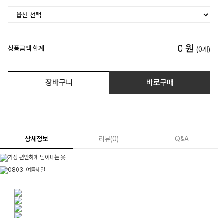
0
원
상품금액 합계
(
0
개)
장바구니
바로구매
상세정보
리뷰
(
0
)
Q&A