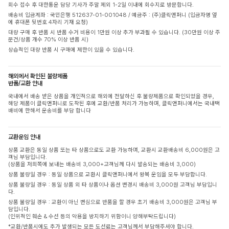
회수 접수 후 대한통운 담당 기사가 주말 제외 1-2일 이내에 회수지로 방문합니다.
배송비 입금계좌 : 국민은행 512637-01-001048 / 예금주 : (주)클릭앤퍼니 (입금자명 옆
에 휴대폰 뒷번호 4자리 기재 요청)
대량 구매 후 반품 시 반품 수거 비용이 1만원 이상 추가 부과될 수 있습니다. (30만원 이상 주
문건/상품 개수 70% 이상 반품 시)
상습적인 대량 반품 시 구매에 제한이 있을 수 있습니다.
해외에서 확인된 불량제품
반품/교환 안내
국내에서 배송 받은 상품을 개인적으로 해외에 전달하신 후 불량제품으로 확인되었을 경우,
해당 제품이 클릭앤퍼니로 도착된 후에 교환/반품 처리가 가능하며, 클릭앤퍼니에서는 국내택
배비에 한해서 운송비를 부담 합니다
교환운임 안내
상품 교환은 동일 상품 또는 타 상품으로도 교환 가능하며, 교환시 교환배송비 6,000원은 고
객님 부담입니다.
(상품을 저희쪽에 보내는 배송비 3,000+고객님께 다시 발송되는 배송비 3,000)
상품 불량일 경우 : 동일 상품으로 교환시 클릭앤퍼니에서 왕복 운임을 모두 부담합니다.
상품 불량일 경우 : 동일 상품 외 타 상품이나 옵션 변경시 배송비 3,000원 고객님 부담입니
다.
상품 불량일 경우 : 교환이 아닌 변심으로 반품을 할 경우 초기 배송비 3,000원은 고객님 부
담입니다.
(인위적인 훼손 & 수선 등의 악용을 방지하기 위함이니 양해부탁드립니다)
*교환/반품시에도 추가 발생되는 모든 도선료는 고객님께서 부담해주셔야 합니다.