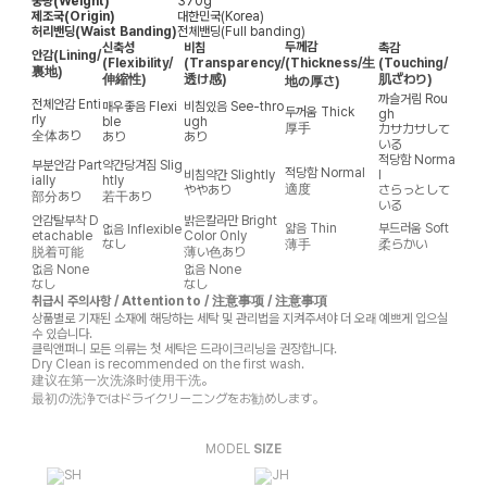
중량(Weight)
370g
제조국(Origin)
대한민국(Korea)
허리밴딩(Waist Banding)
전체밴딩(Full banding)
두께감
신축성
비침
촉감
안감
(Lining/
(Flexibility/
(Transparency/
(Thickness/生
(Touching/
裏地)
伸縮性)
透け感)
肌ざわり)
地の厚さ)
까슬거림
Rou
전체안감
Enti
매우좋음
Flexi
비침있음
See-thro
두꺼움
Thick
gh
rly
ble
ugh
厚手
カサカサして
全体あり
あり
あり
いる
적당함
Norma
부분안감
Part
약간당겨짐
Slig
적당함
Normal
비침약간
Slightly
l
ially
htly
適度
ややあり
さらっとして
部分あり
若干あり
いる
안감탈부착
D
밝은칼라만
Bright
얇음
Thin
부드러움
Soft
없음
Inflexible
etachable
Color Only
なし
薄手
柔らかい
脱着可能
薄い色あり
없음
None
없음
None
なし
なし
취급시 주의사항 / Attention to / 注意事项 / 注意事項
상품별로 기재된 소재에 해당하는 세탁 및 관리법을 지켜주셔야 더 오래 예쁘게 입으실
수 있습니다.
클릭앤퍼니 모든 의류는 첫 세탁은 드라이크리닝을 권장합니다.
Dry Clean is recommended on the first wash.
建议在第一次洗涤时使用干洗。
最初の洗浄ではドライクリーニングをお勧めします。
MODEL
SIZE