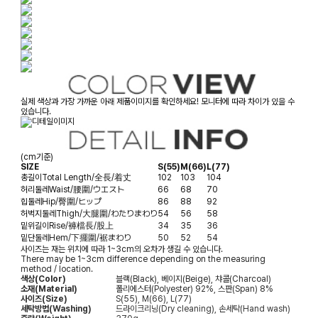
실제 색상과 가장 가까운 아래 제품이미지를 확인하세요! 모니터에 따라 차이가 있을 수
있습니다.
(cm기준)
SIZE
S(55)
M(66)
L(77)
총길이
Total Length/全長/着丈
102
103
104
허리둘레
Waist/腰圍/ウエスト
66
68
70
힙둘레
Hip/臀圍/ヒップ
86
88
92
허벅지둘레
Thigh/大腿圍/わたりまわり
54
56
58
밑위길이
Rise/褲檔長/股上
34
35
36
밑단둘레
Hem/下擺圍/裾まわり
50
52
54
사이즈는 재는 위치에 따라 1~3cm의 오차가 생길 수 있습니다.
There may be 1~3cm difference depending on the measuring
method / location.
색상(Color)
블랙(Black), 베이지(Beige), 챠콜(Charcoal)
소재(Material)
폴리에스터(Polyester) 92%, 스판(Span) 8%
사이즈(Size)
S(55), M(66), L(77)
세탁방법(Washing)
드라이크리닝(Dry cleaning), 손세탁(Hand wash)