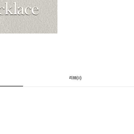
리뷰(
)
0