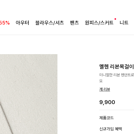
55%
아우터
블라우스/셔츠
팬츠
원피스/스커트
니트
멜헨 리본목걸이
미니멀한 리본 펜던트로 
요
개 리뷰
9,900
제품코드
신규가입 혜택