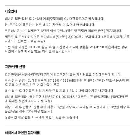
배송안내
배송은 입금 확인 후 2~3일 이내(주말제외) CJ 대한통운으로 발송됩니다.
단, 주문량이 폭주하는 경우 배송이 지연될 수 있으니 양해바랍니다.
무료배송은 순수 결제금액 6만원 이상 구매시(할인 및 적립금 제외한 금액) 적용됩니다.
제주도 및 도서산간지역은 추가배송비(도선료) 3,000원이 부과됩니다. (무료배송,교환/반품
시에도 도선료는 고객님 부담)
모든 배송 과정은 CCTV로 촬영 후 출고 진행되고 있어 상품을 고의적으로 훼손하시는 경우
확인이 가능하며 교환/반품 처리 절대 불가합니다.
교환/반품 신청
교환/반품은 상품수령일부터 7일 이내 고객센터 또는 게시판으로 신청해주셔야 합니다.
회수 접수 방법 : CJ대한통운택배(1588-1255)ARS 연결 후 1번 ▷ 1번 ▷ 받으신 운송장 번
호 등록 ▷ 착불로 선택 ▷ 회수접수 완료
회수 접수 후 대한통운 담당 기사가 주말 제외 1-2일 이내에 회수지로 방문합니다.
배송비 입금계좌 : 국민은행 512637-01-001048 / 예금주 : (주)클릭앤퍼니 (입금자명 옆
에 휴대폰 뒷번호 4자리 기재 요청)
대량 구매 후 반품 시 반품 수거 비용이 1만원 이상 추가 부과될 수 있습니다. (30만원 이상 주
문건/상품 개수 70% 이상 반품 시)
상습적인 대량 반품 시 구매에 제한이 있을 수 있습니다.
해외에서 확인된 불량제품