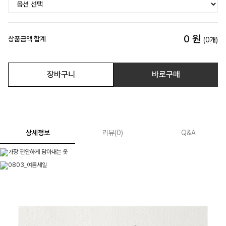
0
원
상품금액 합계
(
0
개)
장바구니
바로구매
상세정보
리뷰
(
0
)
Q&A