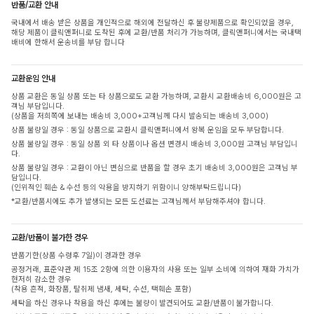
반품/교환 안내
국내에서 배송 받은 상품을 개인적으로 해외에 전달하신 후 불량제품으로 확인되었을 경우,
해당 제품이 클릭앤퍼니로 도착된 후에 교환/반품 처리가 가능하며, 클릭앤퍼니에서는 국내택
배비에 한해서 운송비를 부담 합니다
교환운임 안내
상품 교환은 동일 상품 또는 타 상품으로도 교환 가능하며, 교환시 교환배송비 6,000원은 고
객님 부담입니다.
(상품을 저희쪽에 보내는 배송비 3,000+고객님께 다시 발송되는 배송비 3,000)
상품 불량일 경우 : 동일 상품으로 교환시 클릭앤퍼니에서 왕복 운임을 모두 부담합니다.
상품 불량일 경우 : 동일 상품 외 타 상품이나 옵션 변경시 배송비 3,000원 고객님 부담입니
다.
상품 불량일 경우 : 교환이 아닌 변심으로 반품을 할 경우 초기 배송비 3,000원은 고객님 부
담입니다.
(인위적인 훼손 & 수선 등의 악용을 방지하기 위함이니 양해부탁드립니다)
*교환/반품시에도 추가 발생되는 모든 도선료는 고객님께서 부담해주셔야 합니다.
교환/반품이 불가한 경우
반품기한(상품 수령후 7일)이 경과한 경우
공정거래, 표준약관 제 15조 2항에 의한 이용자의 사용 또는 일부 소비에 의하여 재화 가치가
현저히 감소한 경우
(착용 흔적, 화장품, 탈취제 냄새, 세탁, 수선, 택훼손 포함)
세탁을 하신 경우나 착용을 하신 후에는 불량이 발견되어도 교환/반품이 불가합니다.