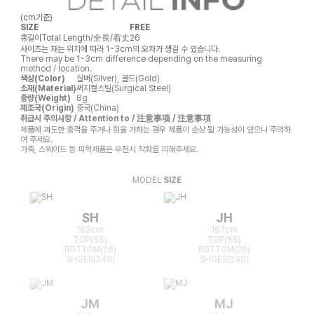
(cm기준)
SIZE
FREE
총길이
Total Length/全長/着丈
26
사이즈는 재는 위치에 따라 1~3cm의 오차가 생길 수 있습니다.
There may be 1~3cm difference depending on the measuring
method / location.
색상(Color)
실버(Silver), 골드(Gold)
소재(Material)
써지컬스틸(Surgical Steel)
중량(Weight)
8g
제조국(Origin)
중국(China)
취급시 주의사항 / Attention to / 注意事项 / 注意事項
제품에 과도한 충격을 주거나 힘을 가하는 경우 제품이 손상 될 가능성이 있으니 주의하
여 주세요.
가죽, 스웨이드 등 피혁제품은 우천시 착화를 피해주세요.
MODEL
SIZE
SH
JH
163cm
167cm
TOP(55)
TOP(55)
BOTTOM(26)
BOTTOM(26)
SHOES(240)
SHOES(240)
JM
MJ