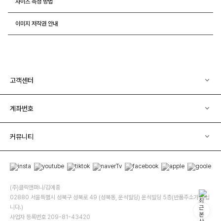
사이즈 측정 방법
이미지 저작권 안내
고객센터
계좌번호
커뮤니티
(주)클릭앤퍼니/김예중
02880 서울특별시 성북구 성북로 49 (성북동, 운석빌딩) 운석빌딩 5층(반품주소가 아닙
니다.)
사업자 등록번호 209-81-43420