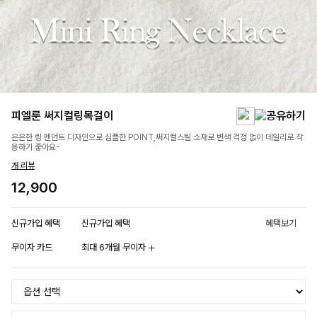
피엘룬 써지컬링목걸이
은은한 링 펜던트 디자인으로 심플한 POINT,써지컬스틸 소재로 변색 걱정 없이 데일리로 착
용하기 좋아요-
개 리뷰
12,900
신규가입 혜택
신규가입 혜택
혜택보기
무이자 카드
최대 6개월 무이자