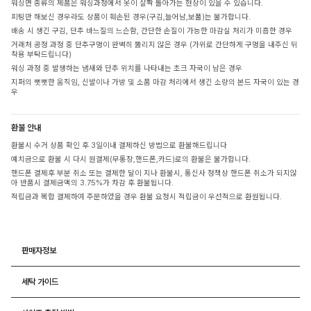
워싱면 종류의 제품은 워싱과정에서 옷이 살짝 돌아가는 현상이 있을 수 있습니다.
피팅만 해보신 경우라도 상품이 훼손된 경우(구김,늘어남,보풀)는 불가합니다.
배송 시 생긴 구김, 단추 바느질의 느슨함, 간단한 손질이 가능한 마감실 처리가 미흡한 경우
거래처 공정 과정 중 단추구멍이 완벽히 뚫리지 않은 경우 (가위로 간단하게 구멍을 내주신 뒤
착용 부탁드립니다)
워싱 과정 중 발생하는 냄새와 단추 위치를 나타내는 초크 자국이 남은 경우
지퍼의 뻣뻣한 움직임, 신발이나 가방 및 소품 마감 처리에서 생긴 소량의 본드 자국이 있는 경
우
환불 안내
환불시 수거 상품 확인 후 3일이내 결제하신 방법으로 환불해드립니다
예치금으로 환불 시 다시 원결제(무통장,핸드폰,카드)로의 환불은 불가합니다.
핸드폰 결제후 부분 취소 또는 결제한 달이 지나 환불시, 통신사 정책상 핸드폰 취소가 되지않
아 반품시 결제금액의 3.75%가 차감 후 환불됩니다.
적립금과 복합 결제하여 주문하였을 경우 환불 요청시 적립금이 우선적으로 환원됩니다.
판매자정보
세탁 가이드