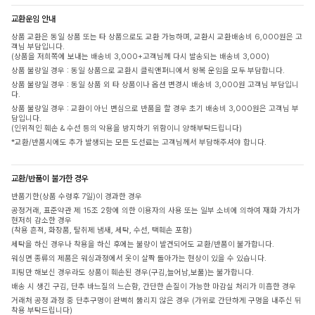
교환운임 안내
상품 교환은 동일 상품 또는 타 상품으로도 교환 가능하며, 교환시 교환배송비 6,000원은 고
객님 부담입니다.
(상품을 저희쪽에 보내는 배송비 3,000+고객님께 다시 발송되는 배송비 3,000)
상품 불량일 경우 : 동일 상품으로 교환시 클릭앤퍼니에서 왕복 운임을 모두 부담합니다.
상품 불량일 경우 : 동일 상품 외 타 상품이나 옵션 변경시 배송비 3,000원 고객님 부담입니
다.
상품 불량일 경우 : 교환이 아닌 변심으로 반품을 할 경우 초기 배송비 3,000원은 고객님 부
담입니다.
(인위적인 훼손 & 수선 등의 악용을 방지하기 위함이니 양해부탁드립니다)
*교환/반품시에도 추가 발생되는 모든 도선료는 고객님께서 부담해주셔야 합니다.
교환/반품이 불가한 경우
반품기한(상품 수령후 7일)이 경과한 경우
공정거래, 표준약관 제 15조 2항에 의한 이용자의 사용 또는 일부 소비에 의하여 재화 가치가
현저히 감소한 경우
(착용 흔적, 화장품, 탈취제 냄새, 세탁, 수선, 택훼손 포함)
세탁을 하신 경우나 착용을 하신 후에는 불량이 발견되어도 교환/반품이 불가합니다.
워싱면 종류의 제품은 워싱과정에서 옷이 살짝 돌아가는 현상이 있을 수 있습니다.
피팅만 해보신 경우라도 상품이 훼손된 경우(구김,늘어남,보풀)는 불가합니다.
배송 시 생긴 구김, 단추 바느질의 느슨함, 간단한 손질이 가능한 마감실 처리가 미흡한 경우
거래처 공정 과정 중 단추구멍이 완벽히 뚫리지 않은 경우 (가위로 간단하게 구멍을 내주신 뒤
착용 부탁드립니다)