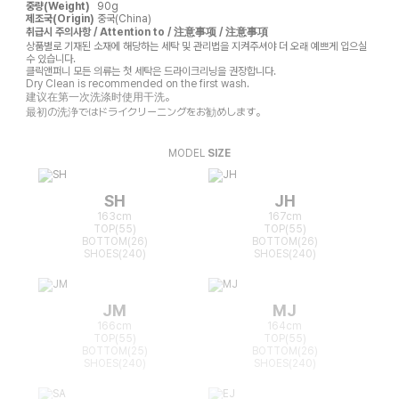
중량(Weight)
90g
제조국(Origin)
중국(China)
취급시 주의사항 / Attention to / 注意事项 / 注意事項
상품별로 기재된 소재에 해당하는 세탁 및 관리법을 지켜주셔야 더 오래 예쁘게 입으실
수 있습니다.
클릭앤퍼니 모든 의류는 첫 세탁은 드라이크리닝을 권장합니다.
Dry Clean is recommended on the first wash.
建议在第一次洗涤时使用干洗。
最初の洗浄ではドライクリーニングをお勧めします。
MODEL
SIZE
SH
JH
163cm
167cm
TOP(55)
TOP(55)
BOTTOM(26)
BOTTOM(26)
SHOES(240)
SHOES(240)
JM
MJ
166cm
164cm
TOP(55)
TOP(55)
BOTTOM(25)
BOTTOM(26)
SHOES(240)
SHOES(240)