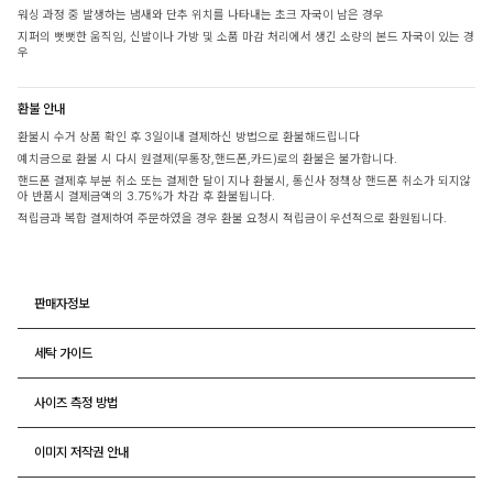
워싱 과정 중 발생하는 냄새와 단추 위치를 나타내는 초크 자국이 남은 경우
지퍼의 뻣뻣한 움직임, 신발이나 가방 및 소품 마감 처리에서 생긴 소량의 본드 자국이 있는 경
우
환불 안내
환불시 수거 상품 확인 후 3일이내 결제하신 방법으로 환불해드립니다
예치금으로 환불 시 다시 원결제(무통장,핸드폰,카드)로의 환불은 불가합니다.
핸드폰 결제후 부분 취소 또는 결제한 달이 지나 환불시, 통신사 정책상 핸드폰 취소가 되지않
아 반품시 결제금액의 3.75%가 차감 후 환불됩니다.
적립금과 복합 결제하여 주문하였을 경우 환불 요청시 적립금이 우선적으로 환원됩니다.
판매자정보
세탁 가이드
사이즈 측정 방법
이미지 저작권 안내