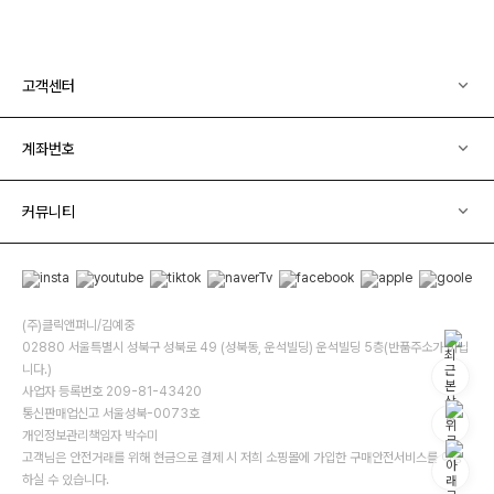
고객센터
계좌번호
커뮤니티
(주)클릭앤퍼니/김예중
02880 서울특별시 성북구 성북로 49 (성북동, 운석빌딩) 운석빌딩 5층(반품주소가 아닙
니다.)
사업자 등록번호 209-81-43420
통신판매업신고 서울성북-0073호
개인정보관리책임자 박수미
고객님은 안전거래를 위해 현금으로 결제 시 저희 소핑몰에 가입한 구매안전서비스를 이용
하실 수 있습니다.