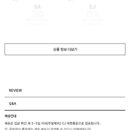
SA
EJ
168cm
165cm
TOP(55)
TOP(55)
BOTTOM(26)
BOTTOM(26)
SHOES(240)
SHOES(240)
상품 정보 더보기
REVIEW
Q&A
배송안내
배송은 입금 확인 후 2~3일 이내(주말제외) CJ 대한통운으로 발송됩니다.
단, 주문량이 폭주하는 경우 배송이 지연될 수 있으니 양해바랍니다.