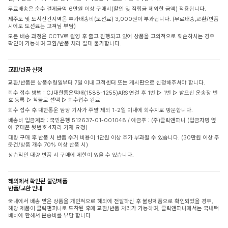
무료배송은 순수 결제금액 6만원 이상 구매시(할인 및 적립금 제외한 금액) 적용됩니다.
제주도 및 도서산간지역은 추가배송비(도선료) 3,000원이 부과됩니다. (무료배송,교환/반품
시에도 도선료는 고객님 부담)
모든 배송 과정은 CCTV로 촬영 후 출고 진행되고 있어 상품을 고의적으로 훼손하시는 경우
확인이 가능하며 교환/반품 처리 절대 불가합니다.
교환/반품 신청
교환/반품은 상품수령일부터 7일 이내 고객센터 또는 게시판으로 신청해주셔야 합니다.
회수 접수 방법 : CJ대한통운택배(1588-1255)ARS 연결 후 1번 ▷ 1번 ▷ 받으신 운송장 번
호 등록 ▷ 착불로 선택 ▷ 회수접수 완료
회수 접수 후 대한통운 담당 기사가 주말 제외 1-2일 이내에 회수지로 방문합니다.
배송비 입금계좌 : 국민은행 512637-01-001048 / 예금주 : (주)클릭앤퍼니 (입금자명 옆
에 휴대폰 뒷번호 4자리 기재 요청)
대량 구매 후 반품 시 반품 수거 비용이 1만원 이상 추가 부과될 수 있습니다. (30만원 이상 주
문건/상품 개수 70% 이상 반품 시)
상습적인 대량 반품 시 구매에 제한이 있을 수 있습니다.
해외에서 확인된 불량제품
반품/교환 안내
국내에서 배송 받은 상품을 개인적으로 해외에 전달하신 후 불량제품으로 확인되었을 경우,
해당 제품이 클릭앤퍼니로 도착된 후에 교환/반품 처리가 가능하며, 클릭앤퍼니에서는 국내택
배비에 한해서 운송비를 부담 합니다