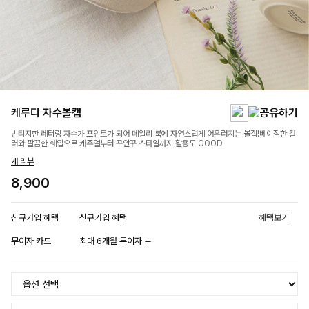
케루디 자수볼캡
빈티지한 레터링 자수가 포인트가 되어 데일리 룩에 자연스럽게 어우러지는 볼캡!베이직한 컬
러와 깔끔한 쉐입으로 캐주얼부터 꾸안꾸 스타일까지 활용도 GOOD
개 리뷰
8,900
신규가입 혜택
신규가입 혜택
혜택보기
무이자 카드
최대 6개월 무이자