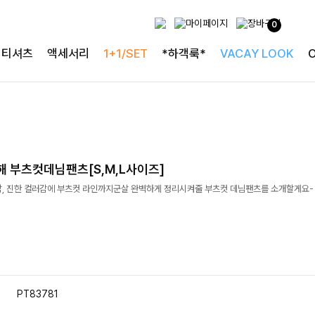
0
티셔츠
액세서리
1+1/SET
*하객룩*
VACAY LOOK
해 부츠컷데님팬츠[S,M,L사이즈]
감, 진한 컬러감에 부츠컷 라인까지군살 완벽하게 정리시켜줄 부츠컷 데님팬츠를 소개할게요-
PT83781