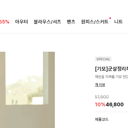
55%
아우터
블라우스/셔츠
팬츠
원피스/스커트
니트
[기모]군살정리
체온을 지켜줄 기모 안
개 리뷰
51,900
10%
46,800
제품코드