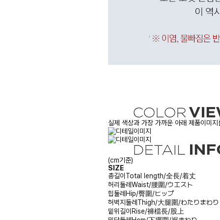
실제 색상과 가장 가까운 아래 제품이미지를
(cm기준)
SIZE
총길이
Total length/全長/着丈
허리둘레
Waist/腰圍/ウエスト
힙둘레
Hip/臀圍/ヒップ
허벅지둘레
Thigh/大腿圍/わたりまわり
밑위길이
Rise/褲檔長/股上