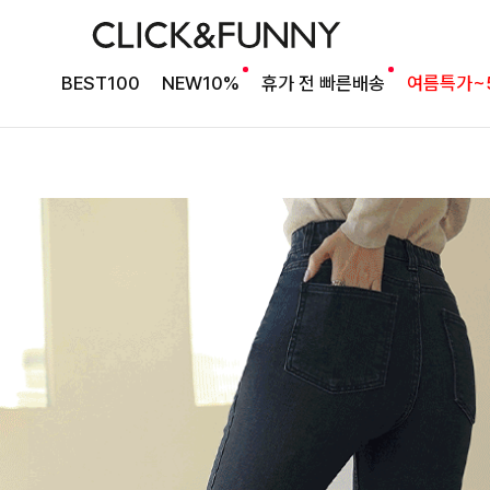
BEST100
NEW10%
휴가 전 빠른배송
여름특가~