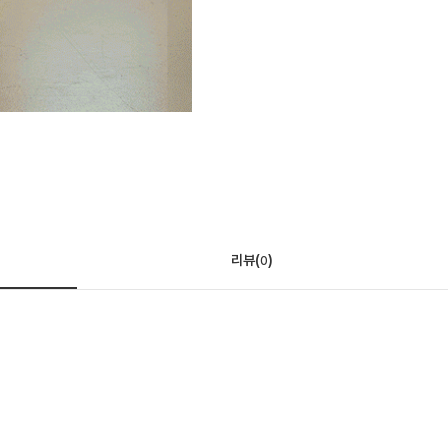
리뷰(
)
0