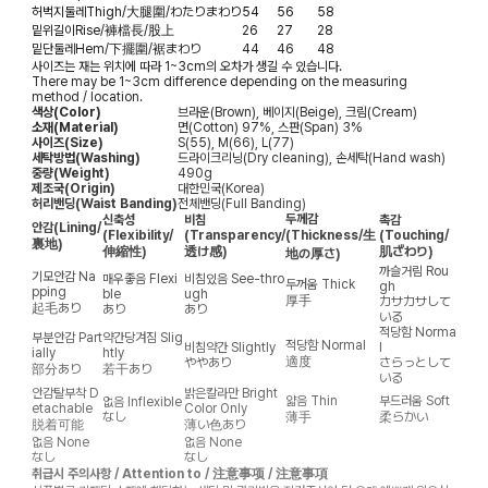
허벅지둘레
Thigh/大腿圍/わたりまわり
54
56
58
밑위길이
Rise/褲檔長/股上
26
27
28
밑단둘레
Hem/下擺圍/裾まわり
44
46
48
사이즈는 재는 위치에 따라 1~3cm의 오차가 생길 수 있습니다.
There may be 1~3cm difference depending on the measuring
method / location.
색상(Color)
브라운(Brown), 베이지(Beige), 크림(Cream)
소재(Material)
면(Cotton) 97%, 스판(Span) 3%
사이즈(Size)
S(55), M(66), L(77)
세탁방법(Washing)
드라이크리닝(Dry cleaning), 손세탁(Hand wash)
중량(Weight)
490g
제조국(Origin)
대한민국(Korea)
허리밴딩(Waist Banding)
전체밴딩(Full Banding)
두께감
신축성
비침
촉감
안감
(Lining/
(Flexibility/
(Transparency/
(Thickness/生
(Touching/
裏地)
伸縮性)
透け感)
肌ざわり)
地の厚さ)
까슬거림
Rou
기모안감
Na
매우좋음
Flexi
비침있음
See-thro
두꺼움
Thick
gh
pping
ble
ugh
厚手
カサカサして
起毛あり
あり
あり
いる
적당함
Norma
부분안감
Part
약간당겨짐
Slig
적당함
Normal
비침약간
Slightly
l
ially
htly
適度
ややあり
さらっとして
部分あり
若干あり
いる
안감탈부착
D
밝은칼라만
Bright
얇음
Thin
부드러움
Soft
없음
Inflexible
etachable
Color Only
なし
薄手
柔らかい
脱着可能
薄い色あり
없음
None
없음
None
なし
なし
취급시 주의사항 / Attention to / 注意事项 / 注意事項