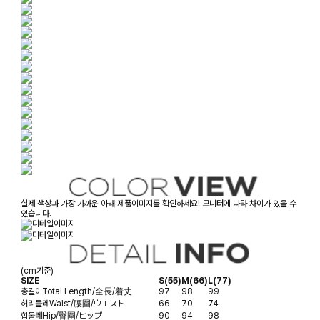
실제 색상과 가장 가까운 아래 제품이미지를 확인하세요! 모니터에 따라 차이가 있을 수
있습니다.
(cm기준)
SIZE
S(55)
M(66)
L(77)
총길이
Total Length/全長/着丈
97
98
99
허리둘레
Waist/腰圍/ウエスト
66
70
74
힙둘레
Hip/臀圍/ヒップ
90
94
98