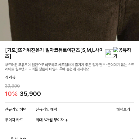
[기모]뜨거워진온기 일자코듀로이팬츠[S,M,L사이
즈]
부드러운 코듀로이 원단으로 따뜻하고 캐주얼하게 즐기기 좋은 일자 팬츠-군더더기 없는 스트
레이트 실루엣이 다리를 정돈해 데일리 룩에 손쉽게 매치돼요
개 리뷰
39,800
10%
35,900
신규가입 혜택
신규가입 혜택
혜택보기
무이자 카드
최대 6개월 무이자