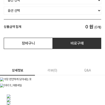
0
원
상품금액 합계
(
0
개)
장바구니
바로구매
상세정보
리뷰
(
0
)
Q&A