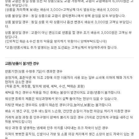
상품 교환은 동일 상품 또는 타 상품으로도 교환 가능하며, 교환시 교환배송비 6,000원은 고
객님 부담입니다.
(상품을 저희쪽에 보내는 배송비 3,000+고객님께 다시 발송되는 배송비 3,000)
상품 불량일 경우 : 동일 상품으로 교환시 클릭앤퍼니에서 왕복 운임을 모두 부담합니다.
상품 불량일 경우 : 동일 상품 외 타 상품이나 옵션 변경시 배송비 3,000원 고객님 부담입니
다.
상품 불량일 경우 : 교환이 아닌 변심으로 반품을 할 경우 초기 배송비 3,000원은 고객님 부
담입니다.
(인위적인 훼손 & 수선 등의 악용을 방지하기 위함이니 양해부탁드립니다)
*교환/반품시에도 추가 발생되는 모든 도선료는 고객님께서 부담해주셔야 합니다.
교환/반품이 불가한 경우
반품기한(상품 수령후 7일)이 경과한 경우
공정거래, 표준약관 제 15조 2항에 의한 이용자의 사용 또는 일부 소비에 의하여 재화 가치가
현저히 감소한 경우
(착용 흔적, 화장품, 탈취제 냄새, 세탁, 수선, 택훼손 포함)
세탁을 하신 경우나 착용을 하신 후에는 불량이 발견되어도 교환/반품이 불가합니다.
워싱면 종류의 제품은 워싱과정에서 옷이 살짝 돌아가는 현상이 있을 수 있습니다.
피팅만 해보신 경우라도 상품이 훼손된 경우(구김,늘어남,보풀)는 불가합니다.
배송 시 생긴 구김, 단추 바느질의 느슨함, 간단한 손질이 가능한 마감실 처리가 미흡한 경우
거래처 공정 과정 중 단추구멍이 완벽히 뚫리지 않은 경우 (가위로 간단하게 구멍을 내주신 뒤
착용 부탁드립니다)
워싱 과정 중 발생하는 냄새와 단추 위치를 나타내는 초크 자국이 남은 경우
지퍼의 뻣뻣한 움직임, 신발이나 가방 및 소품 마감 처리에서 생긴 소량의 본드 자국이 있는 경
우