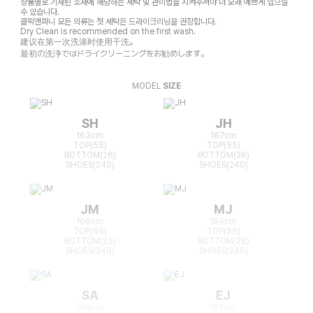
상품별로 기재된 소재에 해당하는 세탁 및 관리법을 지켜주셔야 더 오래 예쁘게 입으실
수 있습니다.
클릭앤퍼니 모든 의류는 첫 세탁은 드라이크리닝을 권장합니다.
Dry Clean is recommended on the first wash.
建议在第一次洗涤时使用干洗。
最初の洗浄ではドライクリーニングをお勧めします。
MODEL
SIZE
SH
JH
163cm
167cm
TOP(55)
TOP(55)
BOTTOM(26)
BOTTOM(26)
SHOES(240)
SHOES(240)
JM
MJ
166cm
164cm
TOP(55)
TOP(55)
BOTTOM(25)
BOTTOM(26)
SHOES(240)
SHOES(240)
SA
EJ
168cm
165cm