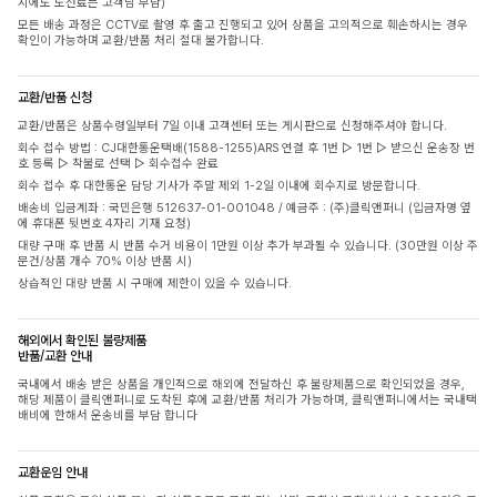
시에도 도선료는 고객님 부담)
모든 배송 과정은 CCTV로 촬영 후 출고 진행되고 있어 상품을 고의적으로 훼손하시는 경우
확인이 가능하며 교환/반품 처리 절대 불가합니다.
교환/반품 신청
교환/반품은 상품수령일부터 7일 이내 고객센터 또는 게시판으로 신청해주셔야 합니다.
회수 접수 방법 : CJ대한통운택배(1588-1255)ARS 연결 후 1번 ▷ 1번 ▷ 받으신 운송장 번
호 등록 ▷ 착불로 선택 ▷ 회수접수 완료
회수 접수 후 대한통운 담당 기사가 주말 제외 1-2일 이내에 회수지로 방문합니다.
배송비 입금계좌 : 국민은행 512637-01-001048 / 예금주 : (주)클릭앤퍼니 (입금자명 옆
에 휴대폰 뒷번호 4자리 기재 요청)
대량 구매 후 반품 시 반품 수거 비용이 1만원 이상 추가 부과될 수 있습니다. (30만원 이상 주
문건/상품 개수 70% 이상 반품 시)
상습적인 대량 반품 시 구매에 제한이 있을 수 있습니다.
해외에서 확인된 불량제품
반품/교환 안내
국내에서 배송 받은 상품을 개인적으로 해외에 전달하신 후 불량제품으로 확인되었을 경우,
해당 제품이 클릭앤퍼니로 도착된 후에 교환/반품 처리가 가능하며, 클릭앤퍼니에서는 국내택
배비에 한해서 운송비를 부담 합니다
교환운임 안내