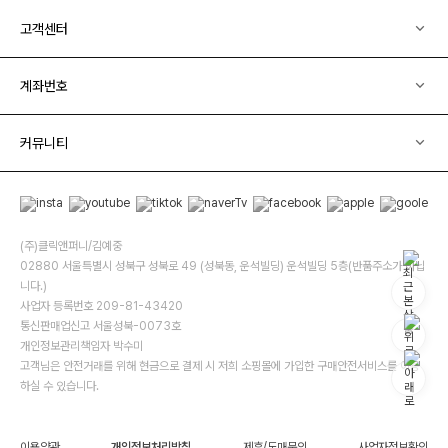
고객센터
계좌번호
커뮤니티
(주)클릭앤퍼니/김예중
02880 서울특별시 성북구 성북로 49 (성북동, 운석빌딩) 운석빌딩 5층(반품주소가 아닙
니다.)
사업자 등록번호 209-81-43420
통신판매업신고 서울성북-0073호
개인정보관리책임자 박수미
고객님은 안전거래를 위해 현금으로 결제 시 저희 소핑몰에 가입한 구매안전서비스를 이용
하실 수 있습니다.
이용약관
개인정보처리방침
제휴/도매문의
사업자정보확인