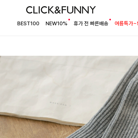
BEST100
NEW10%
휴가 전 빠른배송
여름특가~