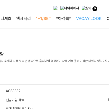
0
티셔츠
액세서리
1+1/SET
*하객룩*
VACAY LOOK
양말
골지 소재와 발목 윗부분 밴딩으로 흘러내림 걱정없이 착용 가능한 베이직한 데일리 양말이랍
AC83332
신규가입 혜택
최대 6개월 무이자