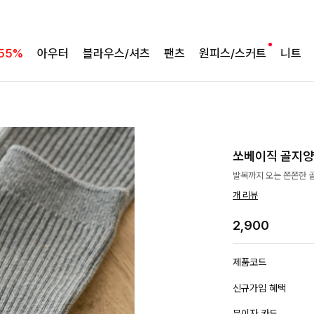
55%
아우터
블라우스/셔츠
팬츠
원피스/스커트
니트
쏘베이직 골지
발목까지 오는 쫀쫀한 
개 리뷰
2,900
제품코드
신규가입 혜택
무이자 카드