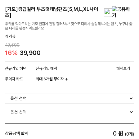
[기모]킹딥컬러 부츠컷데님팬츠[S,M,L,XL사이
즈]
추위를 막아드리는 기모 안감에 진청 컬러&부츠컷으로 다리가 슬림해보이는 팬츠, 누구나 얇
은 다리를 완성시켜드릴게요-
개 리뷰
47,500
16%
39,900
신규가입 혜택
신규가입 혜택
혜택보기
무이자 카드
최대 6개월 무이자
0
원
상품금액 합계
(
0
개)