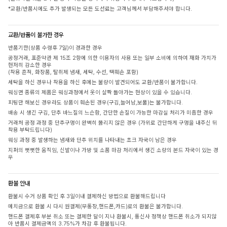
*교환/반품시에도 추가 발생되는 모든 도선료는 고객님께서 부담해주셔야 합니다.
교환/반품이 불가한 경우
반품기한(상품 수령후 7일)이 경과한 경우
공정거래, 표준약관 제 15조 2항에 의한 이용자의 사용 또는 일부 소비에 의하여 재화 가치가
현저히 감소한 경우
(착용 흔적, 화장품, 탈취제 냄새, 세탁, 수선, 택훼손 포함)
세탁을 하신 경우나 착용을 하신 후에는 불량이 발견되어도 교환/반품이 불가합니다.
워싱면 종류의 제품은 워싱과정에서 옷이 살짝 돌아가는 현상이 있을 수 있습니다.
피팅만 해보신 경우라도 상품이 훼손된 경우(구김,늘어남,보풀)는 불가합니다.
배송 시 생긴 구김, 단추 바느질의 느슨함, 간단한 손질이 가능한 마감실 처리가 미흡한 경우
거래처 공정 과정 중 단추구멍이 완벽히 뚫리지 않은 경우 (가위로 간단하게 구멍을 내주신 뒤
착용 부탁드립니다)
워싱 과정 중 발생하는 냄새와 단추 위치를 나타내는 초크 자국이 남은 경우
지퍼의 뻣뻣한 움직임, 신발이나 가방 및 소품 마감 처리에서 생긴 소량의 본드 자국이 있는 경
우
환불 안내
환불시 수거 상품 확인 후 3일이내 결제하신 방법으로 환불해드립니다
예치금으로 환불 시 다시 원결제(무통장,핸드폰,카드)로의 환불은 불가합니다.
핸드폰 결제후 부분 취소 또는 결제한 달이 지나 환불시, 통신사 정책상 핸드폰 취소가 되지않
아 반품시 결제금액의 3.75%가 차감 후 환불됩니다.