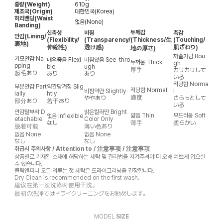
중량(Weight)
610g
제조국(Origin)
대한민국(Korea)
허리밴딩(Waist
없음(None)
Banding)
두께감
신축성
비침
촉감
안감
(Lining/
(Flexibility/
(Transparency/
(Thickness/生
(Touching/
裏地)
伸縮性)
透け感)
肌ざわり)
地の厚さ)
까슬거림
Rou
기모안감
Na
매우좋음
Flexi
비침있음
See-thro
두꺼움
Thick
gh
pping
ble
ugh
厚手
カサカサして
起毛あり
あり
あり
いる
적당함
Norma
부분안감
Part
약간당겨짐
Slig
적당함
Normal
비침약간
Slightly
l
ially
htly
適度
ややあり
さらっとして
部分あり
若干あり
いる
안감탈부착
D
밝은칼라만
Bright
얇음
Thin
부드러움
Soft
없음
Inflexible
etachable
Color Only
なし
薄手
柔らかい
脱着可能
薄い色あり
없음
None
없음
None
なし
なし
취급시 주의사항 / Attention to / 注意事项 / 注意事項
상품별로 기재된 소재에 해당하는 세탁 및 관리법을 지켜주셔야 더 오래 예쁘게 입으실
수 있습니다.
클릭앤퍼니 모든 의류는 첫 세탁은 드라이크리닝을 권장합니다.
Dry Clean is recommended on the first wash.
建议在第一次洗涤时使用干洗。
最初の洗浄ではドライクリーニングをお勧めします。
MODEL
SIZE