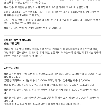
호 등록 ▷ 착불로 선택 ▷ 회수접수 완료
회수 접수 후 대한통운 담당 기사가 주말 제외 1-2일 이내에 회수지로 방문합니다.
배송비 입금계좌 : 국민은행 512637-01-001048 / 예금주 : (주)클릭앤퍼니 (입금자명 옆
에 휴대폰 뒷번호 4자리 기재 요청)
대량 구매 후 반품 시 반품 수거 비용이 1만원 이상 추가 부과될 수 있습니다. (30만원 이상 주
문건/상품 개수 70% 이상 반품 시)
상습적인 대량 반품 시 구매에 제한이 있을 수 있습니다.
해외에서 확인된 불량제품
반품/교환 안내
국내에서 배송 받은 상품을 개인적으로 해외에 전달하신 후 불량제품으로 확인되었을 경우,
해당 제품이 클릭앤퍼니로 도착된 후에 교환/반품 처리가 가능하며, 클릭앤퍼니에서는 국내택
배비에 한해서 운송비를 부담 합니다
교환운임 안내
상품 교환은 동일 상품 또는 타 상품으로도 교환 가능하며, 교환시 교환배송비 6,000원은 고
객님 부담입니다.
(상품을 저희쪽에 보내는 배송비 3,000+고객님께 다시 발송되는 배송비 3,000)
상품 불량일 경우 : 동일 상품으로 교환시 클릭앤퍼니에서 왕복 운임을 모두 부담합니다.
상품 불량일 경우 : 동일 상품 외 타 상품이나 옵션 변경시 배송비 3,000원 고객님 부담입니
다.
상품 불량일 경우 : 교환이 아닌 변심으로 반품을 할 경우 초기 배송비 3,000원은 고객님 부
담입니다.
(인위적인 훼손 & 수선 등의 악용을 방지하기 위함이니 양해부탁드립니다)