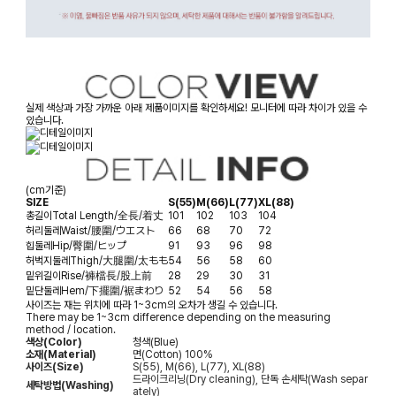
실제 색상과 가장 가까운 아래 제품이미지를 확인하세요! 모니터에 따라 차이가 있을 수
있습니다.
(cm기준)
SIZE
S(55)
M(66)
L(77)
XL(88)
총길이
Total Length/全長/着丈
101
102
103
104
허리둘레
Waist/腰圍/ウエスト
66
68
70
72
힙둘레
Hip/臀圍/ヒップ
91
93
96
98
허벅지둘레
Thigh/大腿圍/太もも
54
56
58
60
밑위길이
Rise/褲檔長/股上前
28
29
30
31
밑단둘레
Hem/下擺圍/裾まわり
52
54
56
58
사이즈는 재는 위치에 따라 1~3cm의 오차가 생길 수 있습니다.
There may be 1~3cm difference depending on the measuring
method / location.
색상(Color)
청색(Blue)
소재(Material)
면(Cotton) 100%
사이즈(Size)
S(55), M(66), L(77), XL(88)
드라이크리닝(Dry cleaning), 단독 손세탁(Wash separ
세탁방법(Washing)
ately)