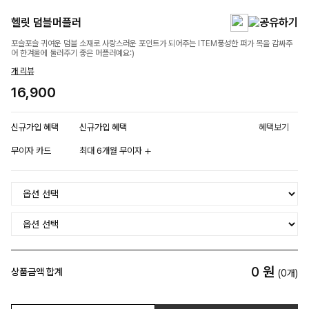
헬릿 덤블머플러
포슬포슬 귀여운 덤블 소재로 사랑스러운 포인트가 되어주는 ITEM풍성한 퍼가 목을 감싸주
어 한겨울에 둘러주기 좋은 머플러예요:)
개 리뷰
16,900
신규가입 혜택
신규가입 혜택
혜택보기
무이자 카드
최대 6개월 무이자
0
원
상품금액 합계
(
0
개)