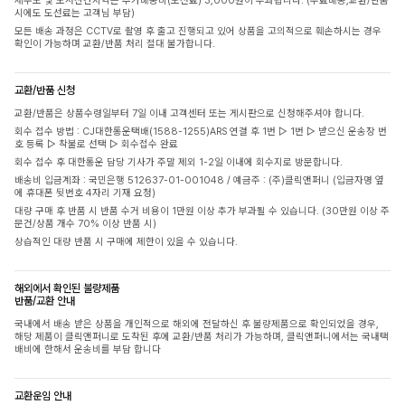
제주도 및 도서산간지역은 추가배송비(도선료) 3,000원이 부과됩니다. (무료배송,교환/반품
시에도 도선료는 고객님 부담)
모든 배송 과정은 CCTV로 촬영 후 출고 진행되고 있어 상품을 고의적으로 훼손하시는 경우
확인이 가능하며 교환/반품 처리 절대 불가합니다.
교환/반품 신청
교환/반품은 상품수령일부터 7일 이내 고객센터 또는 게시판으로 신청해주셔야 합니다.
회수 접수 방법 : CJ대한통운택배(1588-1255)ARS 연결 후 1번 ▷ 1번 ▷ 받으신 운송장 번
호 등록 ▷ 착불로 선택 ▷ 회수접수 완료
회수 접수 후 대한통운 담당 기사가 주말 제외 1-2일 이내에 회수지로 방문합니다.
배송비 입금계좌 : 국민은행 512637-01-001048 / 예금주 : (주)클릭앤퍼니 (입금자명 옆
에 휴대폰 뒷번호 4자리 기재 요청)
대량 구매 후 반품 시 반품 수거 비용이 1만원 이상 추가 부과될 수 있습니다. (30만원 이상 주
문건/상품 개수 70% 이상 반품 시)
상습적인 대량 반품 시 구매에 제한이 있을 수 있습니다.
해외에서 확인된 불량제품
반품/교환 안내
국내에서 배송 받은 상품을 개인적으로 해외에 전달하신 후 불량제품으로 확인되었을 경우,
해당 제품이 클릭앤퍼니로 도착된 후에 교환/반품 처리가 가능하며, 클릭앤퍼니에서는 국내택
배비에 한해서 운송비를 부담 합니다
교환운임 안내