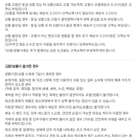
상품 교환은 동일 상품 또는 타 상품으로도 교환 가능하며, 교환시 교환배송비 6,000원은 고
객님 부담입니다.
(상품을 저희쪽에 보내는 배송비 3,000+고객님께 다시 발송되는 배송비 3,000)
상품 불량일 경우 : 동일 상품으로 교환시 클릭앤퍼니에서 왕복 운임을 모두 부담합니다.
상품 불량일 경우 : 동일 상품 외 타 상품이나 옵션 변경시 배송비 3,000원 고객님 부담입니
다.
상품 불량일 경우 : 교환이 아닌 변심으로 반품을 할 경우 초기 배송비 3,000원은 고객님 부
담입니다.
(인위적인 훼손 & 수선 등의 악용을 방지하기 위함이니 양해부탁드립니다)
*교환/반품시에도 추가 발생되는 모든 도선료는 고객님께서 부담해주셔야 합니다.
교환/반품이 불가한 경우
반품기한(상품 수령후 7일)이 경과한 경우
공정거래, 표준약관 제 15조 2항에 의한 이용자의 사용 또는 일부 소비에 의하여 재화 가치가
현저히 감소한 경우
(착용 흔적, 화장품, 탈취제 냄새, 세탁, 수선, 택훼손 포함)
세탁을 하신 경우나 착용을 하신 후에는 불량이 발견되어도 교환/반품이 불가합니다.
워싱면 종류의 제품은 워싱과정에서 옷이 살짝 돌아가는 현상이 있을 수 있습니다.
피팅만 해보신 경우라도 상품이 훼손된 경우(구김,늘어남,보풀)는 불가합니다.
배송 시 생긴 구김, 단추 바느질의 느슨함, 간단한 손질이 가능한 마감실 처리가 미흡한 경우
거래처 공정 과정 중 단추구멍이 완벽히 뚫리지 않은 경우 (가위로 간단하게 구멍을 내주신 뒤
착용 부탁드립니다)
워싱 과정 중 발생하는 냄새와 단추 위치를 나타내는 초크 자국이 남은 경우
지퍼의 뻣뻣한 움직임, 신발이나 가방 및 소품 마감 처리에서 생긴 소량의 본드 자국이 있는 경