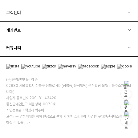
고객센터
계좌번호
커뮤니티
(주)클릭앤퍼니/김예중
02880 서울특별시 성북구 성북로 49 (성북동, 운석빌딩) 운석빌딩 5층(반품주소가 아닙
니다.)
사업자 등록번호 209-81-43420
통신판매업신고 서울성북-0073호
개인정보관리책임자 박수미
고객님은 안전거래를 위해 현금으로 결제 시 저희 소핑몰에 가입한 구매안전서비스를 이용
하실 수 있습니다.