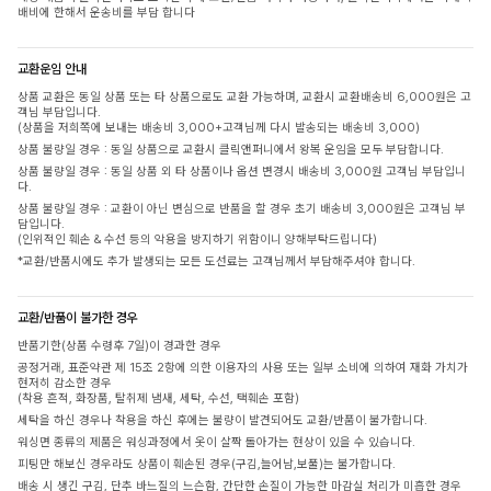
배비에 한해서 운송비를 부담 합니다
교환운임 안내
상품 교환은 동일 상품 또는 타 상품으로도 교환 가능하며, 교환시 교환배송비 6,000원은 고
객님 부담입니다.
(상품을 저희쪽에 보내는 배송비 3,000+고객님께 다시 발송되는 배송비 3,000)
상품 불량일 경우 : 동일 상품으로 교환시 클릭앤퍼니에서 왕복 운임을 모두 부담합니다.
상품 불량일 경우 : 동일 상품 외 타 상품이나 옵션 변경시 배송비 3,000원 고객님 부담입니
다.
상품 불량일 경우 : 교환이 아닌 변심으로 반품을 할 경우 초기 배송비 3,000원은 고객님 부
담입니다.
(인위적인 훼손 & 수선 등의 악용을 방지하기 위함이니 양해부탁드립니다)
*교환/반품시에도 추가 발생되는 모든 도선료는 고객님께서 부담해주셔야 합니다.
교환/반품이 불가한 경우
반품기한(상품 수령후 7일)이 경과한 경우
공정거래, 표준약관 제 15조 2항에 의한 이용자의 사용 또는 일부 소비에 의하여 재화 가치가
현저히 감소한 경우
(착용 흔적, 화장품, 탈취제 냄새, 세탁, 수선, 택훼손 포함)
세탁을 하신 경우나 착용을 하신 후에는 불량이 발견되어도 교환/반품이 불가합니다.
워싱면 종류의 제품은 워싱과정에서 옷이 살짝 돌아가는 현상이 있을 수 있습니다.
피팅만 해보신 경우라도 상품이 훼손된 경우(구김,늘어남,보풀)는 불가합니다.
배송 시 생긴 구김, 단추 바느질의 느슨함, 간단한 손질이 가능한 마감실 처리가 미흡한 경우