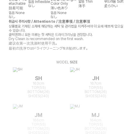
얇음
Thin
부드러움
Soft
없음
Inflexible
etachable
Color Only
なし
薄手
柔らかい
脱着可能
薄い色あり
없음
None
없음
None
なし
なし
취급시 주의사항 / Attention to / 注意事项 / 注意事項
상품별로 기재된 소재에 해당하는 세탁 및 관리법을 지켜주셔야 더 오래 예쁘게 입으실
수 있습니다.
클릭앤퍼니 모든 의류는 첫 세탁은 드라이크리닝을 권장합니다.
Dry Clean is recommended on the first wash.
建议在第一次洗涤时使用干洗。
最初の洗浄ではドライクリーニングをお勧めします。
MODEL
SIZE
SH
JH
163cm
167cm
TOP(55)
TOP(55)
BOTTOM(26)
BOTTOM(26)
SHOES(240)
SHOES(240)
JM
MJ
166cm
164cm
TOP(55)
TOP(55)
BOTTOM(25)
BOTTOM(26)
SHOES(240)
SHOES(240)