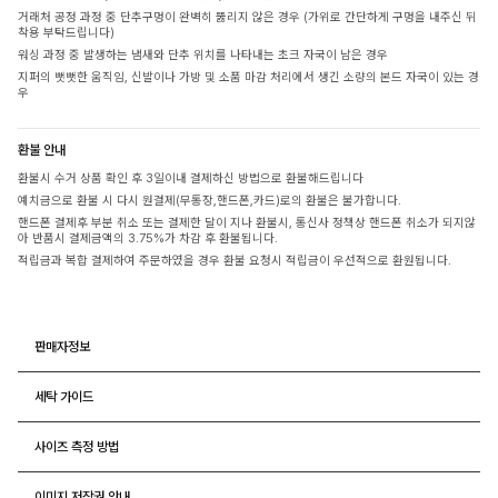
거래처 공정 과정 중 단추구멍이 완벽히 뚫리지 않은 경우 (가위로 간단하게 구멍을 내주신 뒤
착용 부탁드립니다)
워싱 과정 중 발생하는 냄새와 단추 위치를 나타내는 초크 자국이 남은 경우
지퍼의 뻣뻣한 움직임, 신발이나 가방 및 소품 마감 처리에서 생긴 소량의 본드 자국이 있는 경
우
환불 안내
환불시 수거 상품 확인 후 3일이내 결제하신 방법으로 환불해드립니다
예치금으로 환불 시 다시 원결제(무통장,핸드폰,카드)로의 환불은 불가합니다.
핸드폰 결제후 부분 취소 또는 결제한 달이 지나 환불시, 통신사 정책상 핸드폰 취소가 되지않
아 반품시 결제금액의 3.75%가 차감 후 환불됩니다.
적립금과 복합 결제하여 주문하였을 경우 환불 요청시 적립금이 우선적으로 환원됩니다.
판매자정보
세탁 가이드
사이즈 측정 방법
이미지 저작권 안내