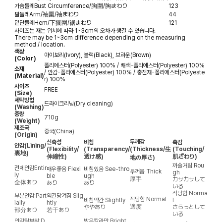
가슴둘레
Bust Circumference/胸圍/胸まわり
123
팔둘레
Arm/袖圍/袖まわり
44
밑단둘레
Hem/下擺圍/裾まわり
121
사이즈는 재는 위치에 따라 1~3cm의 오차가 생길 수 있습니다.
There may be 1~3cm difference depending on the measuring
method / location.
색상
아이보리(Ivory), 블랙(Black), 브라운(Brown)
(Color)
폴리에스터(Polyester) 100% / 배색-폴리에스터(Polyester) 100%
소재
/ 안감-폴리에스터(Polyester) 100% / 충전재-폴리에스터(Polyeste
(Material)
r) 100%
사이즈
FREE
(Size)
세탁방법
드라이크리닝(Dry cleaning)
(Washing)
중량
710g
(Weight)
제조국
중국(China)
(Origin)
두께감
신축성
비침
촉감
안감
(Lining/
(Flexibility/
(Transparency/
(Thickness/生
(Touching/
裏地)
伸縮性)
透け感)
肌ざわり)
地の厚さ)
까슬거림
Rou
전체안감
Entir
매우좋음
Flexi
비침있음
See-thro
두꺼움
Thick
gh
ly
ble
ugh
厚手
カサカサして
全体あり
あり
あり
いる
적당함
Norma
부분안감
Part
약간당겨짐
Slig
적당함
Normal
비침약간
Slightly
l
ially
htly
適度
ややあり
さらっとして
部分あり
若干あり
いる
안감탈부착
D
밝은칼라만
Bright