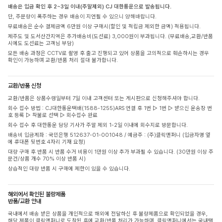
배송은 입금 확인 후 2~3일 이내(주말제외) CJ 대한통운으로 발송됩니다.
단, 주문량이 폭주하는 경우 배송이 지연될 수 있으니 양해바랍니다.
무료배송은 순수 결제금액 6만원 이상 구매시(할인 및 적립금 제외한 금액) 적용됩니다.
제주도 및 도서산간지역은 추가배송비(도선료) 3,000원이 부과됩니다. (무료배송,교환/반품
시에도 도선료는 고객님 부담)
모든 배송 과정은 CCTV로 촬영 후 출고 진행되고 있어 상품을 고의적으로 훼손하시는 경우
확인이 가능하며 교환/반품 처리 절대 불가합니다.
교환/반품 신청
교환/반품은 상품수령일부터 7일 이내 고객센터 또는 게시판으로 신청해주셔야 합니다.
회수 접수 방법 : CJ대한통운택배(1588-1255)ARS 연결 후 1번 ▷ 1번 ▷ 받으신 운송장 번
호 등록 ▷ 착불로 선택 ▷ 회수접수 완료
회수 접수 후 대한통운 담당 기사가 주말 제외 1-2일 이내에 회수지로 방문합니다.
배송비 입금계좌 : 국민은행 512637-01-001048 / 예금주 : (주)클릭앤퍼니 (입금자명 옆
에 휴대폰 뒷번호 4자리 기재 요청)
대량 구매 후 반품 시 반품 수거 비용이 1만원 이상 추가 부과될 수 있습니다. (30만원 이상 주
문건/상품 개수 70% 이상 반품 시)
상습적인 대량 반품 시 구매에 제한이 있을 수 있습니다.
해외에서 확인된 불량제품
반품/교환 안내
국내에서 배송 받은 상품을 개인적으로 해외에 전달하신 후 불량제품으로 확인되었을 경우,
해당 제품이 클릭앤퍼니로 도착된 후에 교환/반품 처리가 가능하며, 클릭앤퍼니에서는 국내택