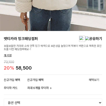
뱃티카라 밍크패딩점퍼
보들보들한 카라와 소매 안쪽 밍크 배색으로 보온성을 높혔으며 떡볶이 버튼으로 독특한 포인
트를 더한 패딩점퍼예요-!
개 리뷰
73,100
20%
58,500
신규가입 혜택
신규가입 혜택
혜택보기
무이자 카드
최대 6개월 무이자