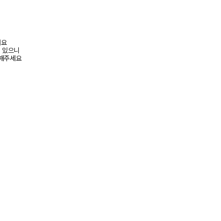
려요
수 있으니
고해주세요