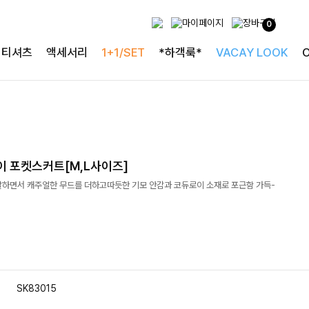
0
티셔츠
액세서리
1+1/SET
*하객룩*
VACAY LOOK
이 포켓스커트[M,L사이즈]
랄하면서 캐주얼한 무드를 더하고따듯한 기모 안감과 코듀로이 소재로 포근함 가득-
SK83015