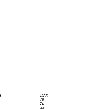
)
L(77)
79
74
94