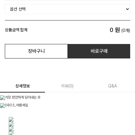
0
원
상품금액 합계
(
0
개)
장바구니
바로구매
상세정보
리뷰
(
0
)
Q&A