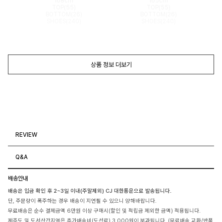
168cm
165cm
TOP(55)
TOP(55)
BOTTOM(26)
BOTTOM(26)
SHOES(240)
SHOES(240)
상품 정보 더보기
REVIEW
Q&A
배송안내
배송은 입금 확인 후 2~3일 이내(주말제외) CJ 대한통운으로 발송됩니다.
단, 주문량이 폭주하는 경우 배송이 지연될 수 있으니 양해바랍니다.
무료배송은 순수 결제금액 6만원 이상 구매시(할인 및 적립금 제외한 금액) 적용됩니다.
제주도 및 도서산간지역은 추가배송비(도선료) 3,000원이 부과됩니다. (무료배송,교환/반품