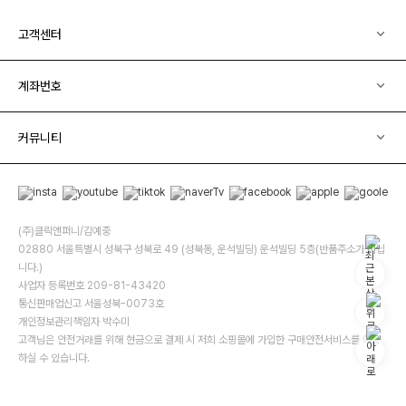
고객센터
계좌번호
커뮤니티
(주)클릭앤퍼니/김예중
02880 서울특별시 성북구 성북로 49 (성북동, 운석빌딩) 운석빌딩 5층(반품주소가 아닙
니다.)
사업자 등록번호 209-81-43420
통신판매업신고 서울성북-0073호
개인정보관리책임자 박수미
고객님은 안전거래를 위해 현금으로 결제 시 저희 소핑몰에 가입한 구매안전서비스를 이용
하실 수 있습니다.