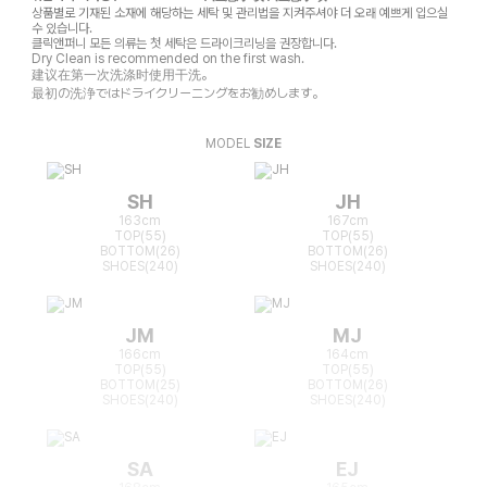
상품별로 기재된 소재에 해당하는 세탁 및 관리법을 지켜주셔야 더 오래 예쁘게 입으실
수 있습니다.
클릭앤퍼니 모든 의류는 첫 세탁은 드라이크리닝을 권장합니다.
Dry Clean is recommended on the first wash.
建议在第一次洗涤时使用干洗。
最初の洗浄ではドライクリーニングをお勧めします。
MODEL
SIZE
SH
JH
163cm
167cm
TOP(55)
TOP(55)
BOTTOM(26)
BOTTOM(26)
SHOES(240)
SHOES(240)
JM
MJ
166cm
164cm
TOP(55)
TOP(55)
BOTTOM(25)
BOTTOM(26)
SHOES(240)
SHOES(240)
SA
EJ