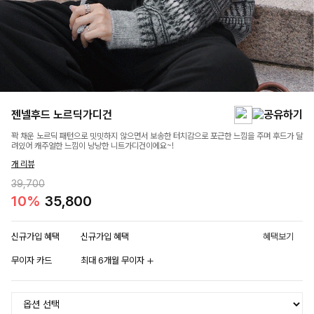
젠넬후드 노르딕가디건
꽉 채운 노르딕 패턴으로 밋밋하지 않으면서 보송한 터치감으로 포근한 느낌을 주며 후드가 달
려있어 캐주얼한 느낌이 낭낭한 니트가디건이에요~!
개 리뷰
39,700
10%
35,800
신규가입 혜택
신규가입 혜택
혜택보기
무이자 카드
최대 6개월 무이자