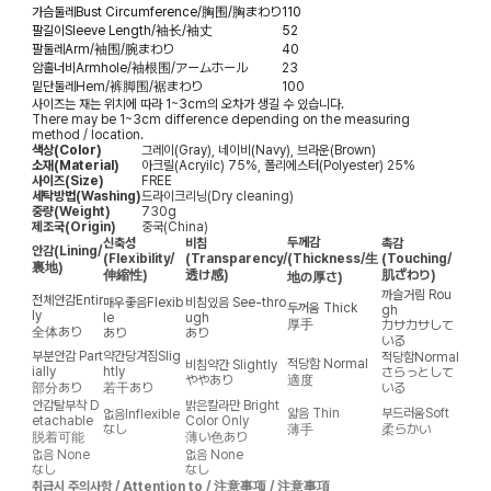
가슴둘레
Bust Circumference/胸围/胸まわり
110
팔길이
Sleeve Length/袖长/袖丈
52
팔둘레
Arm/袖围/腕まわり
40
암홀너비
Armhole/袖根围/アームホール
23
밑단둘레
Hem/裤脚围/裾まわり
100
사이즈는 재는 위치에 따라 1~3cm의 오차가 생길 수 있습니다.
There may be 1~3cm difference depending on the measuring
method / location.
색상(Color)
그레이(Gray), 네이비(Navy), 브라운(Brown)
소재(Material)
아크릴(Acryilc) 75%, 폴리에스터(Polyester) 25%
사이즈(Size)
FREE
세탁방법(Washing)
드라이크리닝(Dry cleaning)
중량(Weight)
730g
제조국(Origin)
중국(China)
두께감
신축성
비침
촉감
안감
(Lining/
(Flexibility/
(Transparency/
(Thickness/生
(Touching/
裏地)
伸縮性)
透け感)
肌ざわり)
地の厚さ)
까슬거림
Rou
전체안감
Entir
매우좋음
Flexib
비침있음
See-thro
두꺼움
Thick
gh
ly
le
ugh
厚手
カサカサして
全体あり
あり
あり
いる
부분안감
Part
약간당겨짐
Slig
적당함
Normal
적당함
Normal
비침약간
Slightly
ially
htly
さらっとして
ややあり
適度
部分あり
若干あり
いる
안감탈부착
D
밝은칼라만
Bright
얇음
Thin
부드러움
Soft
없음
Inflexible
etachable
Color Only
なし
薄手
柔らかい
脱着可能
薄い色あり
없음
None
없음
None
なし
なし
취급시 주의사항 / Attention to / 注意事项 / 注意事項