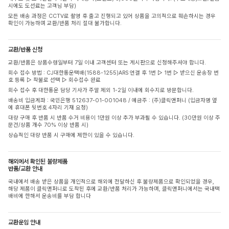
시에도 도선료는 고객님 부담)
모든 배송 과정은 CCTV로 촬영 후 출고 진행되고 있어 상품을 고의적으로 훼손하시는 경우
확인이 가능하며 교환/반품 처리 절대 불가합니다.
교환/반품 신청
교환/반품은 상품수령일부터 7일 이내 고객센터 또는 게시판으로 신청해주셔야 합니다.
회수 접수 방법 : CJ대한통운택배(1588-1255)ARS 연결 후 1번 ▷ 1번 ▷ 받으신 운송장 번
호 등록 ▷ 착불로 선택 ▷ 회수접수 완료
회수 접수 후 대한통운 담당 기사가 주말 제외 1-2일 이내에 회수지로 방문합니다.
배송비 입금계좌 : 국민은행 512637-01-001048 / 예금주 : (주)클릭앤퍼니 (입금자명 옆
에 휴대폰 뒷번호 4자리 기재 요청)
대량 구매 후 반품 시 반품 수거 비용이 1만원 이상 추가 부과될 수 있습니다. (30만원 이상 주
문건/상품 개수 70% 이상 반품 시)
상습적인 대량 반품 시 구매에 제한이 있을 수 있습니다.
해외에서 확인된 불량제품
반품/교환 안내
국내에서 배송 받은 상품을 개인적으로 해외에 전달하신 후 불량제품으로 확인되었을 경우,
해당 제품이 클릭앤퍼니로 도착된 후에 교환/반품 처리가 가능하며, 클릭앤퍼니에서는 국내택
배비에 한해서 운송비를 부담 합니다
교환운임 안내