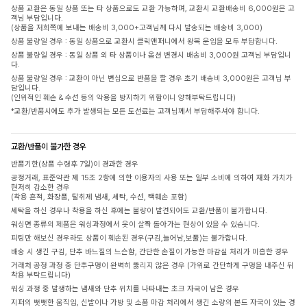
상품 교환은 동일 상품 또는 타 상품으로도 교환 가능하며, 교환시 교환배송비 6,000원은 고
객님 부담입니다.
(상품을 저희쪽에 보내는 배송비 3,000+고객님께 다시 발송되는 배송비 3,000)
상품 불량일 경우 : 동일 상품으로 교환시 클릭앤퍼니에서 왕복 운임을 모두 부담합니다.
상품 불량일 경우 : 동일 상품 외 타 상품이나 옵션 변경시 배송비 3,000원 고객님 부담입니
다.
상품 불량일 경우 : 교환이 아닌 변심으로 반품을 할 경우 초기 배송비 3,000원은 고객님 부
담입니다.
(인위적인 훼손 & 수선 등의 악용을 방지하기 위함이니 양해부탁드립니다)
*교환/반품시에도 추가 발생되는 모든 도선료는 고객님께서 부담해주셔야 합니다.
교환/반품이 불가한 경우
반품기한(상품 수령후 7일)이 경과한 경우
공정거래, 표준약관 제 15조 2항에 의한 이용자의 사용 또는 일부 소비에 의하여 재화 가치가
현저히 감소한 경우
(착용 흔적, 화장품, 탈취제 냄새, 세탁, 수선, 택훼손 포함)
세탁을 하신 경우나 착용을 하신 후에는 불량이 발견되어도 교환/반품이 불가합니다.
워싱면 종류의 제품은 워싱과정에서 옷이 살짝 돌아가는 현상이 있을 수 있습니다.
피팅만 해보신 경우라도 상품이 훼손된 경우(구김,늘어남,보풀)는 불가합니다.
배송 시 생긴 구김, 단추 바느질의 느슨함, 간단한 손질이 가능한 마감실 처리가 미흡한 경우
거래처 공정 과정 중 단추구멍이 완벽히 뚫리지 않은 경우 (가위로 간단하게 구멍을 내주신 뒤
착용 부탁드립니다)
워싱 과정 중 발생하는 냄새와 단추 위치를 나타내는 초크 자국이 남은 경우
지퍼의 뻣뻣한 움직임, 신발이나 가방 및 소품 마감 처리에서 생긴 소량의 본드 자국이 있는 경