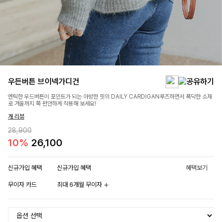
우든버튼 브이넥가디건
엔틱한 우드버튼이 포인트가 되는 아방한 핏의 DAILY CARDIGAN루즈하면서 폭닥한 소재
로 겨울까지 쭉 편안하게 착용해 보세요!
개 리뷰
28,900
10%
26,100
신규가입 혜택
신규가입 혜택
혜택보기
무이자 카드
최대 6개월 무이자