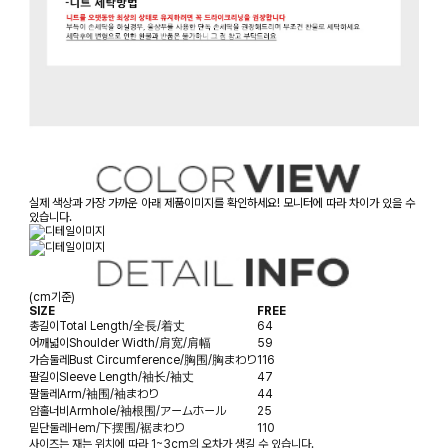
실제 색상과 가장 가까운 아래 제품이미지를 확인하세요! 모니터에 따라 차이가 있을 수
있습니다.
(cm기준)
SIZE
FREE
총길이
Total Length/全長/着丈
64
어깨넓이
Shoulder Width/肩宽/肩幅
59
가슴둘레
Bust Circumference/胸围/胸まわり
116
팔길이
Sleeve Length/袖长/袖丈
47
팔둘레
Arm/袖围/袖まわり
44
암홀너비
Armhole/袖根围/アームホール
25
밑단둘레
Hem/下摆围/裾まわり
110
사이즈는 재는 위치에 따라 1~3cm의 오차가 생길 수 있습니다.