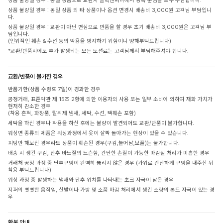
상품 불량일 경우 : 동일 상품으로 교환시 클릭앤퍼니에서 왕복 운임을 모두 부담합니다.
상품 불량일 경우 : 동일 상품 외 타 상품이나 옵션 변경시 배송비 3,000원 고객님 부담입니
다.
상품 불량일 경우 : 교환이 아닌 변심으로 반품을 할 경우 초기 배송비 3,000원은 고객님 부
담입니다.
(인위적인 훼손 & 수선 등의 악용을 방지하기 위함이니 양해부탁드립니다)
*교환/반품시에도 추가 발생되는 모든 도선료는 고객님께서 부담해주셔야 합니다.
교환/반품이 불가한 경우
반품기한(상품 수령후 7일)이 경과한 경우
공정거래, 표준약관 제 15조 2항에 의한 이용자의 사용 또는 일부 소비에 의하여 재화 가치가
현저히 감소한 경우
(착용 흔적, 화장품, 탈취제 냄새, 세탁, 수선, 택훼손 포함)
세탁을 하신 경우나 착용을 하신 후에는 불량이 발견되어도 교환/반품이 불가합니다.
워싱면 종류의 제품은 워싱과정에서 옷이 살짝 돌아가는 현상이 있을 수 있습니다.
피팅만 해보신 경우라도 상품이 훼손된 경우(구김,늘어남,보풀)는 불가합니다.
배송 시 생긴 구김, 단추 바느질의 느슨함, 간단한 손질이 가능한 마감실 처리가 미흡한 경우
거래처 공정 과정 중 단추구멍이 완벽히 뚫리지 않은 경우 (가위로 간단하게 구멍을 내주신 뒤
착용 부탁드립니다)
워싱 과정 중 발생하는 냄새와 단추 위치를 나타내는 초크 자국이 남은 경우
지퍼의 뻣뻣한 움직임, 신발이나 가방 및 소품 마감 처리에서 생긴 소량의 본드 자국이 있는 경
우
환불 안내