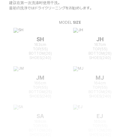
建议在第一次洗涤时使用干洗。
最初の洗浄ではドライクリーニングをお勧めします。
MODEL
SIZE
SH
JH
163cm
167cm
TOP(55)
TOP(55)
BOTTOM(26)
BOTTOM(26)
SHOES(240)
SHOES(240)
JM
MJ
166cm
164cm
TOP(55)
TOP(55)
BOTTOM(25)
BOTTOM(26)
SHOES(240)
SHOES(240)
SA
EJ
168cm
165cm
TOP(55)
TOP(55)
BOTTOM(26)
BOTTOM(26)
SHOES(240)
SHOES(240)