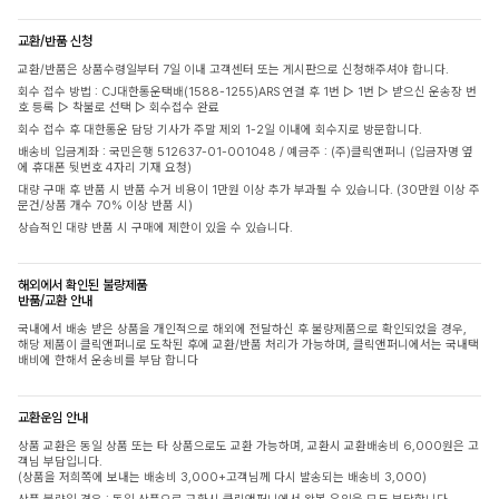
교환/반품 신청
교환/반품은 상품수령일부터 7일 이내 고객센터 또는 게시판으로 신청해주셔야 합니다.
회수 접수 방법 : CJ대한통운택배(1588-1255)ARS 연결 후 1번 ▷ 1번 ▷ 받으신 운송장 번
호 등록 ▷ 착불로 선택 ▷ 회수접수 완료
회수 접수 후 대한통운 담당 기사가 주말 제외 1-2일 이내에 회수지로 방문합니다.
배송비 입금계좌 : 국민은행 512637-01-001048 / 예금주 : (주)클릭앤퍼니 (입금자명 옆
에 휴대폰 뒷번호 4자리 기재 요청)
대량 구매 후 반품 시 반품 수거 비용이 1만원 이상 추가 부과될 수 있습니다. (30만원 이상 주
문건/상품 개수 70% 이상 반품 시)
상습적인 대량 반품 시 구매에 제한이 있을 수 있습니다.
해외에서 확인된 불량제품
반품/교환 안내
국내에서 배송 받은 상품을 개인적으로 해외에 전달하신 후 불량제품으로 확인되었을 경우,
해당 제품이 클릭앤퍼니로 도착된 후에 교환/반품 처리가 가능하며, 클릭앤퍼니에서는 국내택
배비에 한해서 운송비를 부담 합니다
교환운임 안내
상품 교환은 동일 상품 또는 타 상품으로도 교환 가능하며, 교환시 교환배송비 6,000원은 고
객님 부담입니다.
(상품을 저희쪽에 보내는 배송비 3,000+고객님께 다시 발송되는 배송비 3,000)