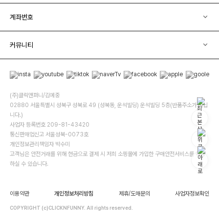
계좌번호
커뮤니티
(주)클릭앤퍼니/김예중
02880 서울특별시 성북구 성북로 49 (성북동, 운석빌딩) 운석빌딩 5층(반품주소가 아닙
니다.)
사업자 등록번호 209-81-43420
통신판매업신고 서울성북-0073호
개인정보관리책임자 박수미
고객님은 안전거래를 위해 현금으로 결제 시 저희 소핑몰에 가입한 구매안전서비스를 이용
하실 수 있습니다.
이용약관
개인정보처리방침
제휴/도매문의
사업자정보확인
COPYRIGHT (c)CLICKNFUNNY. All rights reserved.