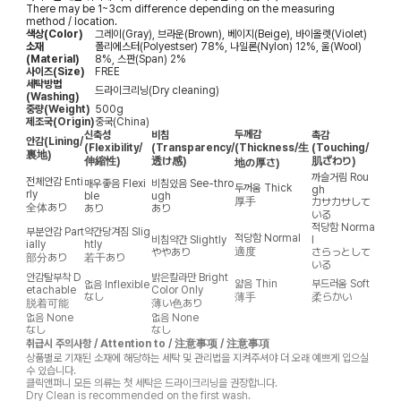
There may be 1~3cm difference depending on the measuring
method / location.
색상(Color)
그레이(Gray), 브라운(Brown), 베이지(Beige), 바이올렛(Violet)
소재
폴리에스터(Polyestser) 78%, 나일론(Nylon) 12%, 울(Wool)
(Material)
8%, 스판(Span) 2%
사이즈(Size)
FREE
세탁방법
드라이크리닝(Dry cleaning)
(Washing)
중량(Weight)
500g
제조국(Origin)
중국(China)
두께감
신축성
비침
촉감
안감
(Lining/
(Flexibility/
(Transparency/
(Thickness/生
(Touching/
裏地)
伸縮性)
透け感)
肌ざわり)
地の厚さ)
까슬거림
Rou
전체안감
Enti
매우좋음
Flexi
비침있음
See-thro
두꺼움
Thick
gh
rly
ble
ugh
厚手
カサカサして
全体あり
あり
あり
いる
적당함
Norma
부분안감
Part
약간당겨짐
Slig
적당함
Normal
비침약간
Slightly
l
ially
htly
適度
ややあり
さらっとして
部分あり
若干あり
いる
안감탈부착
D
밝은칼라만
Bright
얇음
Thin
부드러움
Soft
없음
Inflexible
etachable
Color Only
なし
薄手
柔らかい
脱着可能
薄い色あり
없음
None
없음
None
なし
なし
취급시 주의사항 / Attention to / 注意事项 / 注意事項
상품별로 기재된 소재에 해당하는 세탁 및 관리법을 지켜주셔야 더 오래 예쁘게 입으실
수 있습니다.
클릭앤퍼니 모든 의류는 첫 세탁은 드라이크리닝을 권장합니다.
Dry Clean is recommended on the first wash.