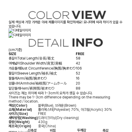
실제 색상과 가장 가까운 아래 제품이미지를 확인하세요! 모니터에 따라 차이가 있을 수
있습니다.
(cm기준)
SIZE
FREE
총길이
Total Length/全長/着丈
58
어깨넓이
Shoulder Width/肩宽/肩幅
42
가슴둘레
Bust Circumference/胸围/胸まわり
106
팔길이
Sleeve Length/袖长/袖丈
52
팔둘레
Arm/袖围/腕まわり
16
암홀너비
Armhole/袖根围/アームホール
20
밑단둘레
Hem/裤脚围/裾まわり
88
사이즈는 재는 위치에 따라 1~3cm의 오차가 생길 수 있습니다.
There may be 1~3cm difference depending on the measuring
method / location.
색상(Color)
블루(Blue), 브라운(Brown)
소재(Material)
폴리에스터(Polyester) 70%, 아크릴(Acryilc) 30%
사이즈(Size)
FREE
세탁방법(Washing)
드라이크리닝(Dry cleaning)
중량(Weight)
430g
제조국(Origin)
중국(China)
두께감
신축성
비침
촉감