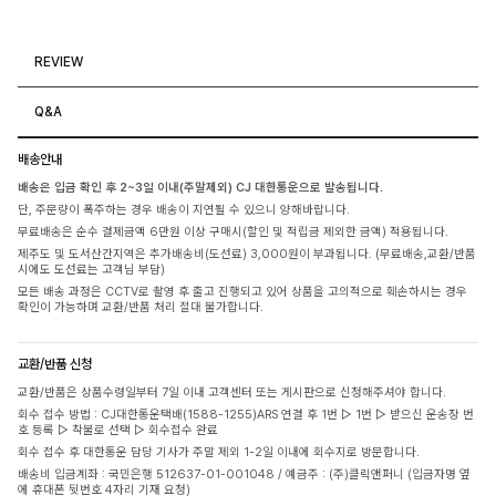
REVIEW
Q&A
배송안내
배송은 입금 확인 후 2~3일 이내(주말제외) CJ 대한통운으로 발송됩니다.
단, 주문량이 폭주하는 경우 배송이 지연될 수 있으니 양해바랍니다.
무료배송은 순수 결제금액 6만원 이상 구매시(할인 및 적립금 제외한 금액) 적용됩니다.
제주도 및 도서산간지역은 추가배송비(도선료) 3,000원이 부과됩니다. (무료배송,교환/반품
시에도 도선료는 고객님 부담)
모든 배송 과정은 CCTV로 촬영 후 출고 진행되고 있어 상품을 고의적으로 훼손하시는 경우
확인이 가능하며 교환/반품 처리 절대 불가합니다.
교환/반품 신청
교환/반품은 상품수령일부터 7일 이내 고객센터 또는 게시판으로 신청해주셔야 합니다.
회수 접수 방법 : CJ대한통운택배(1588-1255)ARS 연결 후 1번 ▷ 1번 ▷ 받으신 운송장 번
호 등록 ▷ 착불로 선택 ▷ 회수접수 완료
회수 접수 후 대한통운 담당 기사가 주말 제외 1-2일 이내에 회수지로 방문합니다.
배송비 입금계좌 : 국민은행 512637-01-001048 / 예금주 : (주)클릭앤퍼니 (입금자명 옆
에 휴대폰 뒷번호 4자리 기재 요청)