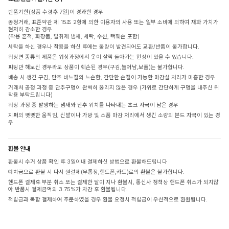
반품기한(상품 수령후 7일)이 경과한 경우
공정거래, 표준약관 제 15조 2항에 의한 이용자의 사용 또는 일부 소비에 의하여 재화 가치가
현저히 감소한 경우
(착용 흔적, 화장품, 탈취제 냄새, 세탁, 수선, 택훼손 포함)
세탁을 하신 경우나 착용을 하신 후에는 불량이 발견되어도 교환/반품이 불가합니다.
워싱면 종류의 제품은 워싱과정에서 옷이 살짝 돌아가는 현상이 있을 수 있습니다.
피팅만 해보신 경우라도 상품이 훼손된 경우(구김,늘어남,보풀)는 불가합니다.
배송 시 생긴 구김, 단추 바느질의 느슨함, 간단한 손질이 가능한 마감실 처리가 미흡한 경우
거래처 공정 과정 중 단추구멍이 완벽히 뚫리지 않은 경우 (가위로 간단하게 구멍을 내주신 뒤
착용 부탁드립니다)
워싱 과정 중 발생하는 냄새와 단추 위치를 나타내는 초크 자국이 남은 경우
지퍼의 뻣뻣한 움직임, 신발이나 가방 및 소품 마감 처리에서 생긴 소량의 본드 자국이 있는 경
우
환불 안내
환불시 수거 상품 확인 후 3일이내 결제하신 방법으로 환불해드립니다
예치금으로 환불 시 다시 원결제(무통장,핸드폰,카드)로의 환불은 불가합니다.
핸드폰 결제후 부분 취소 또는 결제한 달이 지나 환불시, 통신사 정책상 핸드폰 취소가 되지않
아 반품시 결제금액의 3.75%가 차감 후 환불됩니다.
적립금과 복합 결제하여 주문하였을 경우 환불 요청시 적립금이 우선적으로 환원됩니다.