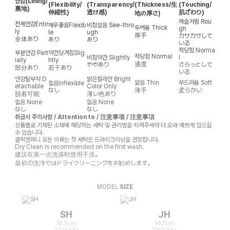
안감
(Lining/
(Flexibility/
(Transparency/
(Thickness/生
(Touching/
裏地)
伸縮性)
透け感)
肌ざわり)
地の厚さ)
까슬거림
Rou
전체안감
Entir
매우좋음
Flexib
비침있음
See-thro
두꺼움
Thick
gh
ly
le
ugh
厚手
カサカサして
全体あり
あり
あり
いる
적당함
Norma
부분안감
Part
약간당겨짐
Slig
적당함
Normal
비침약간
Slightly
l
ially
htly
適度
ややあり
さらっとして
部分あり
若干あり
いる
안감탈부착
D
밝은칼라만
Bright
얇음
Thin
부드러움
Soft
없음
Inflexible
etachable
Color Only
なし
薄手
柔らかい
脱着可能
薄い色あり
없음
None
없음
None
なし
なし
취급시 주의사항 / Attention to / 注意事项 / 注意事項
상품별로 기재된 소재에 해당하는 세탁 및 관리법을 지켜주셔야 더 오래 예쁘게 입으실
수 있습니다.
클릭앤퍼니 모든 의류는 첫 세탁은 드라이크리닝을 권장합니다.
Dry Clean is recommended on the first wash.
建议在第一次洗涤时使用干洗。
最初の洗浄ではドライクリーニングをお勧めします。
MODEL
SIZE
SH
JH
163cm
167cm