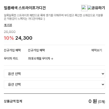
밀롭배색 스트라이프가디건
알록달록한 스트라이프 패턴으로 룩에 생기를 더해주며 부드럽고 폭신한 소재감으로 기분좋
은 착용감이 느껴지는 가디건이에요 :)
개 리뷰
26,900
10%
24,300
신규가입 혜택
신규가입 혜택
혜택보기
무이자 카드
최대 6개월 무이자
0
원
상품금액 합계
(
0
개)