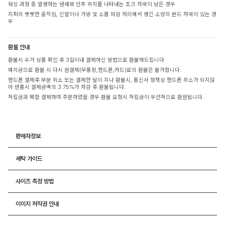
워싱 과정 중 발생하는 냄새와 단추 위치를 나타내는 초크 자국이 남은 경우
지퍼의 뻣뻣한 움직임, 신발이나 가방 및 소품 마감 처리에서 생긴 소량의 본드 자국이 있는 경
우
환불 안내
환불시 수거 상품 확인 후 3일이내 결제하신 방법으로 환불해드립니다
예치금으로 환불 시 다시 원결제(무통장,핸드폰,카드)로의 환불은 불가합니다.
핸드폰 결제후 부분 취소 또는 결제한 달이 지나 환불시, 통신사 정책상 핸드폰 취소가 되지않
아 반품시 결제금액의 3.75%가 차감 후 환불됩니다.
적립금과 복합 결제하여 주문하였을 경우 환불 요청시 적립금이 우선적으로 환원됩니다.
판매자정보
세탁 가이드
사이즈 측정 방법
이미지 저작권 안내