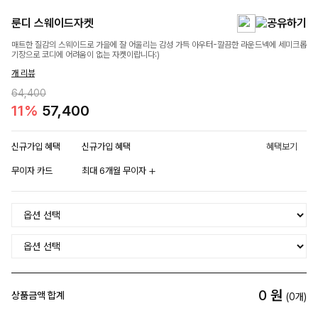
룬디 스웨이드자켓
매트한 질감의 스웨이드로 가을에 잘 어울리는 감성 가득 아우터-깔끔한 라운드넥에 세미크롭
기장으로 코디에 어려움이 없는 자켓이랍니다:)
개 리뷰
64,400
11%
57,400
신규가입 혜택
신규가입 혜택
혜택보기
무이자 카드
최대 6개월 무이자
0
원
상품금액 합계
(
0
개)