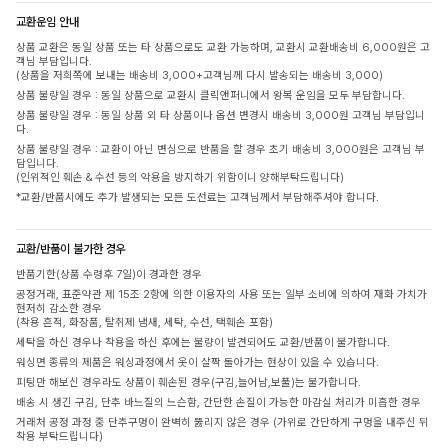
교환운임 안내
상품 교환은 동일 상품 또는 타 상품으로도 교환 가능하며, 교환시 교환배송비 6,000원은 고
객님 부담입니다.
(상품을 저희쪽에 보내는 배송비 3,000+고객님께 다시 발송되는 배송비 3,000)
상품 불량일 경우 : 동일 상품으로 교환시 클릭앤퍼니에서 왕복 운임을 모두 부담합니다.
상품 불량일 경우 : 동일 상품 외 타 상품이나 옵션 변경시 배송비 3,000원 고객님 부담입니
다.
상품 불량일 경우 : 교환이 아닌 변심으로 반품을 할 경우 초기 배송비 3,000원은 고객님 부
담입니다.
(인위적인 훼손 & 수선 등의 악용을 방지하기 위함이니 양해부탁드립니다)
*교환/반품시에도 추가 발생되는 모든 도선료는 고객님께서 부담해주셔야 합니다.
교환/반품이 불가한 경우
반품기한(상품 수령후 7일)이 경과한 경우
공정거래, 표준약관 제 15조 2항에 의한 이용자의 사용 또는 일부 소비에 의하여 재화 가치가
현저히 감소한 경우
(착용 흔적, 화장품, 탈취제 냄새, 세탁, 수선, 택훼손 포함)
세탁을 하신 경우나 착용을 하신 후에는 불량이 발견되어도 교환/반품이 불가합니다.
워싱면 종류의 제품은 워싱과정에서 옷이 살짝 돌아가는 현상이 있을 수 있습니다.
피팅만 해보신 경우라도 상품이 훼손된 경우(구김,늘어남,보풀)는 불가합니다.
배송 시 생긴 구김, 단추 바느질의 느슨함, 간단한 손질이 가능한 마감실 처리가 미흡한 경우
거래처 공정 과정 중 단추구멍이 완벽히 뚫리지 않은 경우 (가위로 간단하게 구멍을 내주신 뒤
착용 부탁드립니다)