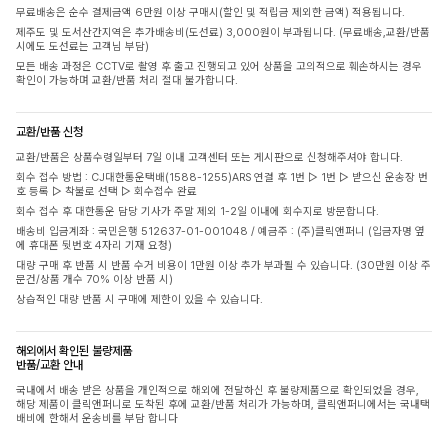
무료배송은 순수 결제금액 6만원 이상 구매시(할인 및 적립금 제외한 금액) 적용됩니다.
제주도 및 도서산간지역은 추가배송비(도선료) 3,000원이 부과됩니다. (무료배송,교환/반품
시에도 도선료는 고객님 부담)
모든 배송 과정은 CCTV로 촬영 후 출고 진행되고 있어 상품을 고의적으로 훼손하시는 경우
확인이 가능하며 교환/반품 처리 절대 불가합니다.
교환/반품 신청
교환/반품은 상품수령일부터 7일 이내 고객센터 또는 게시판으로 신청해주셔야 합니다.
회수 접수 방법 : CJ대한통운택배(1588-1255)ARS 연결 후 1번 ▷ 1번 ▷ 받으신 운송장 번
호 등록 ▷ 착불로 선택 ▷ 회수접수 완료
회수 접수 후 대한통운 담당 기사가 주말 제외 1-2일 이내에 회수지로 방문합니다.
배송비 입금계좌 : 국민은행 512637-01-001048 / 예금주 : (주)클릭앤퍼니 (입금자명 옆
에 휴대폰 뒷번호 4자리 기재 요청)
대량 구매 후 반품 시 반품 수거 비용이 1만원 이상 추가 부과될 수 있습니다. (30만원 이상 주
문건/상품 개수 70% 이상 반품 시)
상습적인 대량 반품 시 구매에 제한이 있을 수 있습니다.
해외에서 확인된 불량제품
반품/교환 안내
국내에서 배송 받은 상품을 개인적으로 해외에 전달하신 후 불량제품으로 확인되었을 경우,
해당 제품이 클릭앤퍼니로 도착된 후에 교환/반품 처리가 가능하며, 클릭앤퍼니에서는 국내택
배비에 한해서 운송비를 부담 합니다