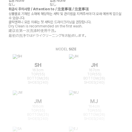
없음
None
없음
None
なし
なし
취급시 주의사항 / Attention to / 注意事项 / 注意事項
상품별로 기재된 소재에 해당하는 세탁 및 관리법을 지켜주셔야 더 오래 예쁘게 입으실
수 있습니다.
클릭앤퍼니 모든 의류는 첫 세탁은 드라이크리닝을 권장합니다.
Dry Clean is recommended on the first wash.
建议在第一次洗涤时使用干洗。
最初の洗浄ではドライクリーニングをお勧めします。
MODEL
SIZE
SH
JH
163cm
167cm
TOP(55)
TOP(55)
BOTTOM(26)
BOTTOM(26)
SHOES(240)
SHOES(240)
JM
MJ
166cm
164cm
TOP(55)
TOP(55)
BOTTOM(25)
BOTTOM(26)
SHOES(240)
SHOES(240)