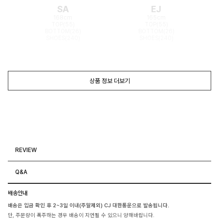
SA
EJ
168cm
165cm
TOP(55)
TOP(55)
BOTTOM(26)
BOTTOM(26)
SHOES(240)
SHOES(240)
상품 정보 더보기
REVIEW
Q&A
배송안내
배송은 입금 확인 후 2~3일 이내(주말제외) CJ 대한통운으로 발송됩니다.
단, 주문량이 폭주하는 경우 배송이 지연될 수 있으니 양해바랍니다.