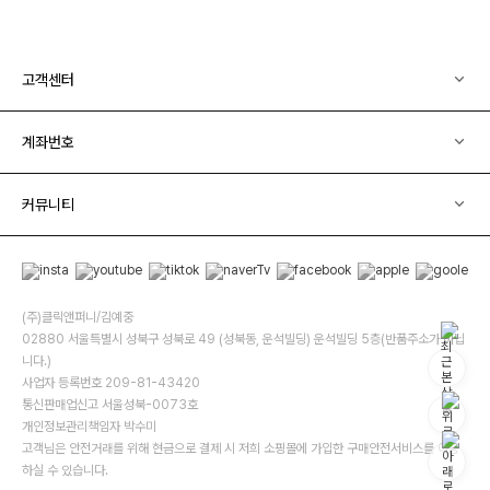
고객센터
계좌번호
커뮤니티
(주)클릭앤퍼니/김예중
02880 서울특별시 성북구 성북로 49 (성북동, 운석빌딩) 운석빌딩 5층(반품주소가 아닙
니다.)
사업자 등록번호 209-81-43420
통신판매업신고 서울성북-0073호
개인정보관리책임자 박수미
고객님은 안전거래를 위해 현금으로 결제 시 저희 소핑몰에 가입한 구매안전서비스를 이용
하실 수 있습니다.