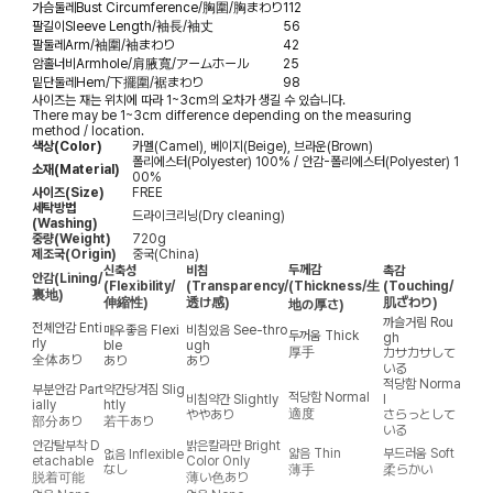
가슴둘레
Bust Circumference/胸圍/胸まわり
112
팔길이
Sleeve Length/袖長/袖丈
56
팔둘레
Arm/袖圍/袖まわり
42
암홀너비
Armhole/肩腋寬/アームホール
25
밑단둘레
Hem/下擺圍/裾まわり
98
사이즈는 재는 위치에 따라 1~3cm의 오차가 생길 수 있습니다.
There may be 1~3cm difference depending on the measuring
method / location.
색상(Color)
카멜(Camel), 베이지(Beige), 브라운(Brown)
폴리에스터(Polyester) 100% / 안감-폴리에스터(Polyester) 1
소재(Material)
00%
사이즈(Size)
FREE
세탁방법
드라이크리닝(Dry cleaning)
(Washing)
중량(Weight)
720g
제조국(Origin)
중국(China)
두께감
신축성
비침
촉감
안감
(Lining/
(Flexibility/
(Transparency/
(Thickness/生
(Touching/
裏地)
伸縮性)
透け感)
肌ざわり)
地の厚さ)
까슬거림
Rou
전체안감
Enti
매우좋음
Flexi
비침있음
See-thro
두꺼움
Thick
gh
rly
ble
ugh
厚手
カサカサして
全体あり
あり
あり
いる
적당함
Norma
부분안감
Part
약간당겨짐
Slig
적당함
Normal
비침약간
Slightly
l
ially
htly
適度
ややあり
さらっとして
部分あり
若干あり
いる
안감탈부착
D
밝은칼라만
Bright
얇음
Thin
부드러움
Soft
없음
Inflexible
etachable
Color Only
なし
薄手
柔らかい
脱着可能
薄い色あり