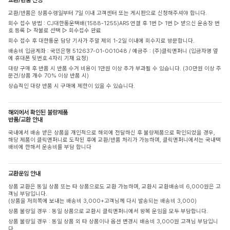
교환/반품은 상품수령일부터 7일 이내 고객센터 또는 게시판으로 신청해주셔야 합니다.
회수 접수 방법 : CJ대한통운택배(1588-1255)ARS 연결 후 1번 ▷ 1번 ▷ 받으신 운송장 번
호 등록 ▷ 착불로 선택 ▷ 회수접수 완료
회수 접수 후 대한통운 담당 기사가 주말 제외 1-2일 이내에 회수지로 방문합니다.
배송비 입금계좌 : 국민은행 512637-01-001048 / 예금주 : (주)클릭앤퍼니 (입금자명 옆
에 휴대폰 뒷번호 4자리 기재 요청)
대량 구매 후 반품 시 반품 수거 비용이 1만원 이상 추가 부과될 수 있습니다. (30만원 이상 주
문건/상품 개수 70% 이상 반품 시)
상습적인 대량 반품 시 구매에 제한이 있을 수 있습니다.
해외에서 확인된 불량제품
반품/교환 안내
국내에서 배송 받은 상품을 개인적으로 해외에 전달하신 후 불량제품으로 확인되었을 경우,
해당 제품이 클릭앤퍼니로 도착된 후에 교환/반품 처리가 가능하며, 클릭앤퍼니에서는 국내택
배비에 한해서 운송비를 부담 합니다
교환운임 안내
상품 교환은 동일 상품 또는 타 상품으로도 교환 가능하며, 교환시 교환배송비 6,000원은 고
객님 부담입니다.
(상품을 저희쪽에 보내는 배송비 3,000+고객님께 다시 발송되는 배송비 3,000)
상품 불량일 경우 : 동일 상품으로 교환시 클릭앤퍼니에서 왕복 운임을 모두 부담합니다.
상품 불량일 경우 : 동일 상품 외 타 상품이나 옵션 변경시 배송비 3,000원 고객님 부담입니
다.