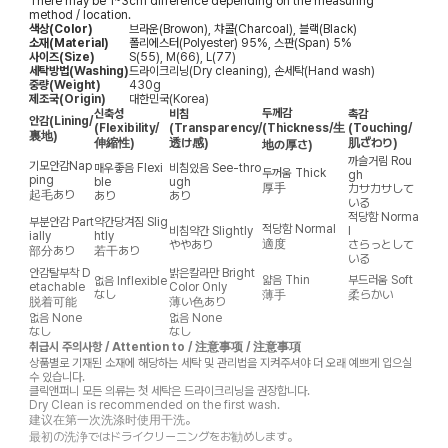
There may be 1~3cm difference depending on the measuring
method / location.
색상(Color)
브라운(Browon), 챠콜(Charcoal), 블랙(Black)
소재(Material)
폴리에스터(Polyester) 95%, 스판(Span) 5%
사이즈(Size)
S(55), M(66), L(77)
세탁방법(Washing)
드라이크리닝(Dry cleaning), 손세탁(Hand wash)
중량(Weight)
430g
제조국(Origin)
대한민국(Korea)
두께감
신축성
비침
촉감
안감
(Lining/
(Flexibility/
(Transparency/
(Thickness/生
(Touching/
裏地)
伸縮性)
透け感)
肌ざわり)
地の厚さ)
까슬거림
Rou
기모안감
Nap
매우좋음
Flexi
비침있음
See-thro
두꺼움
Thick
gh
ping
ble
ugh
厚手
カサカサして
起毛あり
あり
あり
いる
적당함
Norma
부분안감
Part
약간당겨짐
Slig
적당함
Normal
비침약간
Slightly
l
ially
htly
適度
ややあり
さらっとして
部分あり
若干あり
いる
안감탈부착
D
밝은칼라만
Bright
얇음
Thin
부드러움
Soft
없음
Inflexible
etachable
Color Only
なし
薄手
柔らかい
脱着可能
薄い色あり
없음
None
없음
None
なし
なし
취급시 주의사항 / Attention to / 注意事项 / 注意事項
상품별로 기재된 소재에 해당하는 세탁 및 관리법을 지켜주셔야 더 오래 예쁘게 입으실
수 있습니다.
클릭앤퍼니 모든 의류는 첫 세탁은 드라이크리닝을 권장합니다.
Dry Clean is recommended on the first wash.
建议在第一次洗涤时使用干洗。
最初の洗浄ではドライクリーニングをお勧めします。