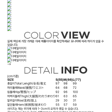
실제 색상과 가장 가까운 아래 제품이미지를 확인하세요! 모니터에 따라 차이가 있을 수
있습니다.
-->
(cm기준)
SIZE
S(55)
M(66)
L(77)
총길이
Total Length/全長/着丈
97
98
99
허리둘레
Waist/腰围/ウエスト
64
68
72
힙둘레
Hip/臀围/ヒップ
92
96
100
허벅지둘레
Thigh/大腿围/わたりまわり
61
63
65
밑위길이
Rise/直档/股上
29
30
31
밑단둘레
Hem/裤脚围/裾まわり
55
57
59
사이즈는 재는 위치에 따라 1~3cm의 오차가 생길 수 있습니다.