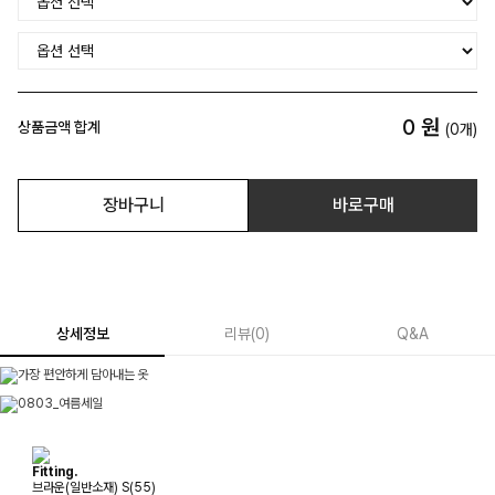
0
원
상품금액 합계
(
0
개)
장바구니
바로구매
상세정보
리뷰
(
0
)
Q&A
Fitting.
브라운(일반소재) S(55)