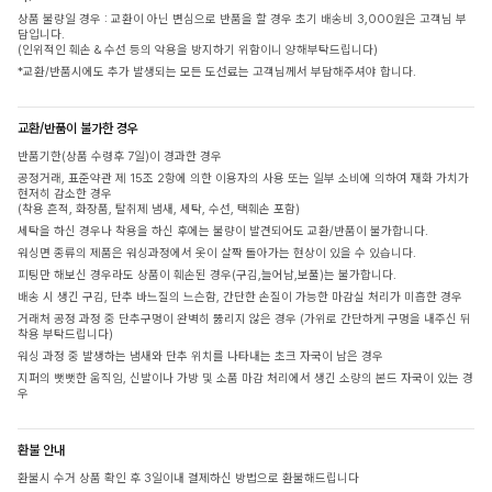
상품 불량일 경우 : 교환이 아닌 변심으로 반품을 할 경우 초기 배송비 3,000원은 고객님 부
담입니다.
(인위적인 훼손 & 수선 등의 악용을 방지하기 위함이니 양해부탁드립니다)
*교환/반품시에도 추가 발생되는 모든 도선료는 고객님께서 부담해주셔야 합니다.
교환/반품이 불가한 경우
반품기한(상품 수령후 7일)이 경과한 경우
공정거래, 표준약관 제 15조 2항에 의한 이용자의 사용 또는 일부 소비에 의하여 재화 가치가
현저히 감소한 경우
(착용 흔적, 화장품, 탈취제 냄새, 세탁, 수선, 택훼손 포함)
세탁을 하신 경우나 착용을 하신 후에는 불량이 발견되어도 교환/반품이 불가합니다.
워싱면 종류의 제품은 워싱과정에서 옷이 살짝 돌아가는 현상이 있을 수 있습니다.
피팅만 해보신 경우라도 상품이 훼손된 경우(구김,늘어남,보풀)는 불가합니다.
배송 시 생긴 구김, 단추 바느질의 느슨함, 간단한 손질이 가능한 마감실 처리가 미흡한 경우
거래처 공정 과정 중 단추구멍이 완벽히 뚫리지 않은 경우 (가위로 간단하게 구멍을 내주신 뒤
착용 부탁드립니다)
워싱 과정 중 발생하는 냄새와 단추 위치를 나타내는 초크 자국이 남은 경우
지퍼의 뻣뻣한 움직임, 신발이나 가방 및 소품 마감 처리에서 생긴 소량의 본드 자국이 있는 경
우
환불 안내
환불시 수거 상품 확인 후 3일이내 결제하신 방법으로 환불해드립니다