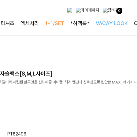
0
티셔츠
액세서리
1+1/SET
*하객룩*
VACAY LOOK
자슬랙스[S,M,L사이즈]
 떨어져 세련된 실루엣을 선사해줄 아이템-허리 밴딩과 신축성으로 편안함 MAX!, 네가지 
PT82496