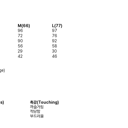
M(66)
L(77)
96
97
72
76
90
92
56
58
29
30
42
46
ge)
s)
촉감(Touching)
까슬거림
적당함
부드러움