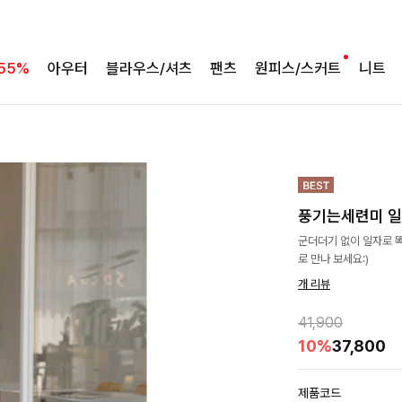
55%
아우터
블라우스/셔츠
팬츠
원피스/스커트
니트
풍기는세련미 일
군더더기 없이 일자로 똑
로 만나 보세요:)
개 리뷰
41,900
10%
37,800
제품코드