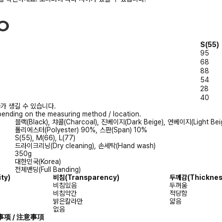
S(55)
95
68
88
54
28
40
가 생길 수 있습니다.
ending on the measuring method / location.
블랙(Black), 챠콜(Charcoal), 진베이지(Dark Beige), 연베이지(Light Bei
폴리에스터(Polyester) 90%, 스판(Span) 10%
S(55), M(66), L(77)
드라이크리닝(Dry cleaning), 손세탁(Hand wash)
350g
대한민국(Korea)
전체밴딩(Full Banding)
ty)
비침(Transparency)
두께감(Thicknes
비침있음
두꺼움
비침약간
적당함
밝은칼라만
얇음
없음
注意事项 / 注意事項