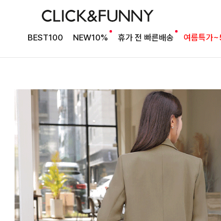
BEST100
NEW10%
휴가 전 빠른배송
여름특가~