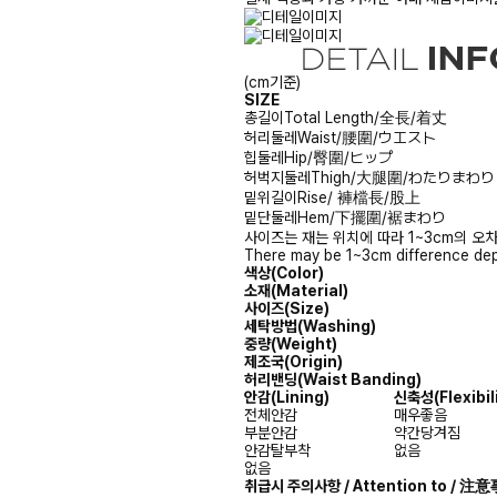
(cm기준)
SIZE
총길이
Total Length/全長/着丈
허리둘레
Waist/腰圍/ウエスト
힙둘레
Hip/臀圍/ヒップ
허벅지둘레
Thigh/大腿圍/わたりまわり
밑위길이
Rise/ 褲檔長/股上
밑단둘레
Hem/下擺圍/裾まわり
사이즈는 재는 위치에 따라 1~3cm의 오차
There may be 1~3cm difference dep
색상(Color)
소재(Material)
사이즈(Size)
세탁방법(Washing)
중량(Weight)
제조국(Origin)
허리밴딩(Waist Banding)
안감(Lining)
신축성(Flexibili
전체안감
매우좋음
부분안감
약간당겨짐
안감탈부착
없음
없음
취급시 주의사항 / Attention to / 