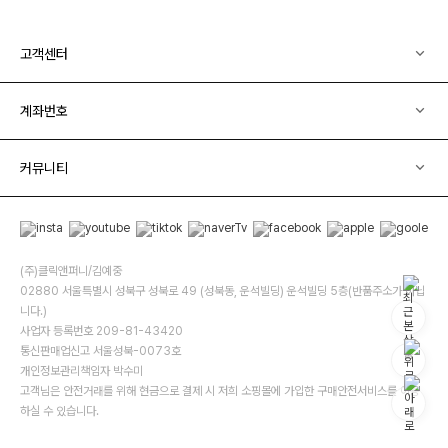
고객센터
계좌번호
커뮤니티
(주)클릭앤퍼니/김예중
02880 서울특별시 성북구 성북로 49 (성북동, 운석빌딩) 운석빌딩 5층(반품주소가 아닙
니다.)
사업자 등록번호 209-81-43420
통신판매업신고 서울성북-0073호
개인정보관리책임자 박수미
고객님은 안전거래를 위해 현금으로 결제 시 저희 소핑몰에 가입한 구매안전서비스를 이용
하실 수 있습니다.