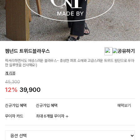
젬넌드 트위드블라우스
럭셔리하면서도 여성스러운 블라우스- 충성한 퍼프 소매와 고급스러운 트위드 원단으로 우아
한 실루엣을 선사해요:)
개 리뷰
45,300
12%
39,900
신규가입 혜택
신규가입 혜택
혜택보기
무이자 카드
최대 6개월 무이자