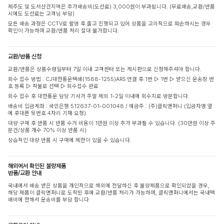
제주도 및 도서산간지역은 추가배송비(도선료) 3,000원이 부과됩니다. (무료배송,교환/반품
시에도 도선료는 고객님 부담)
모든 배송 과정은 CCTV로 촬영 후 출고 진행되고 있어 상품을 고의적으로 훼손하시는 경우
확인이 가능하며 교환/반품 처리 절대 불가합니다.
교환/반품 신청
교환/반품은 상품수령일부터 7일 이내 고객센터 또는 게시판으로 신청해주셔야 합니다.
회수 접수 방법 : CJ대한통운택배(1588-1255)ARS 연결 후 1번 ▷ 1번 ▷ 받으신 운송장 번
호 등록 ▷ 착불로 선택 ▷ 회수접수 완료
회수 접수 후 대한통운 담당 기사가 주말 제외 1-2일 이내에 회수지로 방문합니다.
배송비 입금계좌 : 국민은행 512637-01-001048 / 예금주 : (주)클릭앤퍼니 (입금자명 옆
에 휴대폰 뒷번호 4자리 기재 요청)
대량 구매 후 반품 시 반품 수거 비용이 1만원 이상 추가 부과될 수 있습니다. (30만원 이상 주
문건/상품 개수 70% 이상 반품 시)
상습적인 대량 반품 시 구매에 제한이 있을 수 있습니다.
해외에서 확인된 불량제품
반품/교환 안내
국내에서 배송 받은 상품을 개인적으로 해외에 전달하신 후 불량제품으로 확인되었을 경우,
해당 제품이 클릭앤퍼니로 도착된 후에 교환/반품 처리가 가능하며, 클릭앤퍼니에서는 국내택
배비에 한해서 운송비를 부담 합니다