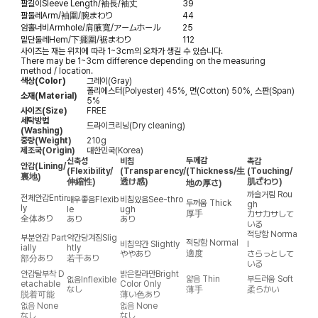
팔길이
Sleeve Length/袖長/袖丈
39
팔둘레
Arm/袖圍/腕まわり
44
암홀너비
Armhole/肩腋寬/アームホール
25
밑단둘레
Hem/下擺圍/裾まわり
112
사이즈는 재는 위치에 따라 1~3cm의 오차가 생길 수 있습니다.
There may be 1~3cm difference depending on the measuring
method / location.
색상(Color)
그레이(Gray)
폴리에스터(Polyester) 45%, 면(Cotton) 50%, 스판(Span)
소재(Material)
5%
사이즈(Size)
FREE
세탁방법
드라이크리닝(Dry cleaning)
(Washing)
중량(Weight)
210g
제조국(Origin)
대한민국(Korea)
두께감
신축성
비침
촉감
안감
(Lining/
(Flexibility/
(Transparency/
(Thickness/生
(Touching/
裏地)
伸縮性)
透け感)
肌ざわり)
地の厚さ)
까슬거림
Rou
전체안감
Entir
매우좋음
Flexib
비침있음
See-thro
두꺼움
Thick
gh
ly
le
ugh
厚手
カサカサして
全体あり
あり
あり
いる
적당함
Norma
부분안감
Part
약간당겨짐
Slig
적당함
Normal
비침약간
Slightly
l
ially
htly
適度
ややあり
さらっとして
部分あり
若干あり
いる
안감탈부착
D
밝은칼라만
Bright
얇음
Thin
부드러움
Soft
없음
Inflexible
etachable
Color Only
なし
薄手
柔らかい
脱着可能
薄い色あり
없음
None
없음
None
なし
なし