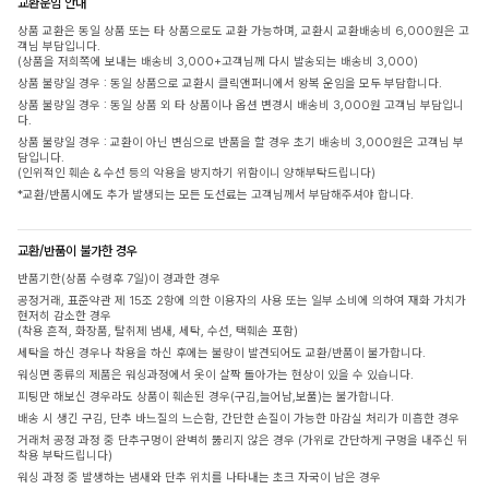
교환운임 안내
상품 교환은 동일 상품 또는 타 상품으로도 교환 가능하며, 교환시 교환배송비 6,000원은 고
객님 부담입니다.
(상품을 저희쪽에 보내는 배송비 3,000+고객님께 다시 발송되는 배송비 3,000)
상품 불량일 경우 : 동일 상품으로 교환시 클릭앤퍼니에서 왕복 운임을 모두 부담합니다.
상품 불량일 경우 : 동일 상품 외 타 상품이나 옵션 변경시 배송비 3,000원 고객님 부담입니
다.
상품 불량일 경우 : 교환이 아닌 변심으로 반품을 할 경우 초기 배송비 3,000원은 고객님 부
담입니다.
(인위적인 훼손 & 수선 등의 악용을 방지하기 위함이니 양해부탁드립니다)
*교환/반품시에도 추가 발생되는 모든 도선료는 고객님께서 부담해주셔야 합니다.
교환/반품이 불가한 경우
반품기한(상품 수령후 7일)이 경과한 경우
공정거래, 표준약관 제 15조 2항에 의한 이용자의 사용 또는 일부 소비에 의하여 재화 가치가
현저히 감소한 경우
(착용 흔적, 화장품, 탈취제 냄새, 세탁, 수선, 택훼손 포함)
세탁을 하신 경우나 착용을 하신 후에는 불량이 발견되어도 교환/반품이 불가합니다.
워싱면 종류의 제품은 워싱과정에서 옷이 살짝 돌아가는 현상이 있을 수 있습니다.
피팅만 해보신 경우라도 상품이 훼손된 경우(구김,늘어남,보풀)는 불가합니다.
배송 시 생긴 구김, 단추 바느질의 느슨함, 간단한 손질이 가능한 마감실 처리가 미흡한 경우
거래처 공정 과정 중 단추구멍이 완벽히 뚫리지 않은 경우 (가위로 간단하게 구멍을 내주신 뒤
착용 부탁드립니다)
워싱 과정 중 발생하는 냄새와 단추 위치를 나타내는 초크 자국이 남은 경우