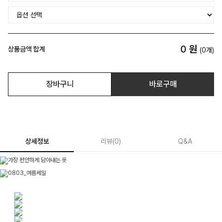
0
원
상품금액 합계
(
0
개)
장바구니
바로구매
상세정보
리뷰
(
0
)
Q&A