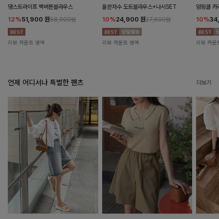
댕스트라이프 백버튼블라우스
율븐자수 도트블라우스+나시SET
덤링클 카
12%
51,900
원
10%
24,900
원
10%
34
58,900원
27,600원
리뷰 카운트 영역
리뷰 카운트 영역
리뷰 카운
언제 어디서나 특별한 팬츠
더보기