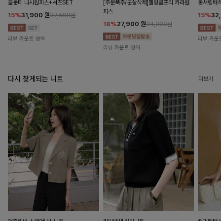
블룬티 나시원피스+셔츠SET
[주문폭주/군살삭제]젤링클프리 카라원
롬셔링배
피스
15%
31,900
원
15%
32
37,500원
18%
27,900
원
34,000원
리뷰 카운트 영역
리뷰 카운
리뷰 카운트 영역
다시 찾게되는 니트
더보기