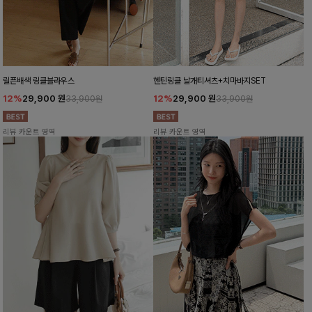
릴픈배색 링클블라우스
헨틴링클 날개티셔츠+치마바지SET
12%
29,900
원
12%
29,900
원
33,900원
33,900원
리뷰 카운트 영역
리뷰 카운트 영역