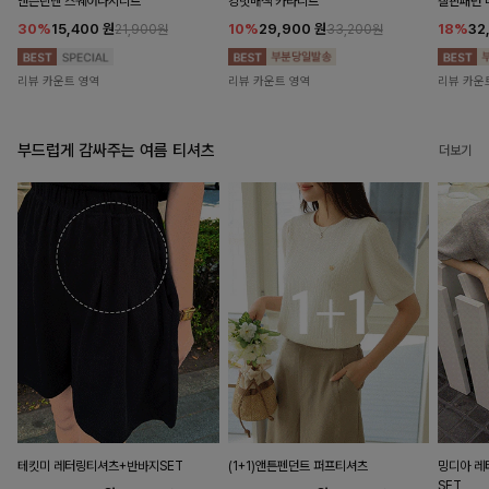
앤즌린넨 스퀘어나시니트
킹밋배색 카라니트
캘핀패턴 
30%
15,400
원
10%
29,900
원
18%
32
21,900원
33,200원
리뷰 카운트 영역
리뷰 카운트 영역
리뷰 카운
부드럽게 감싸주는 여름 티셔츠
더보기
테킷미 레터링티셔츠+반바지SET
(1+1)앤튼펜던트 퍼프티셔츠
밍디아 
SET