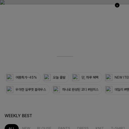
0
03
33
여름특가~45%
오늘 출발
단, 하루 혜택
NEW IT
우아한 실루엣 블라우스
하나로 완성된 코디 #원피스
데일리 #
WEEKLY BEST
NEW
BLOUSE
PANTS
DRESS
KNIT
T-SHIRT
ALL