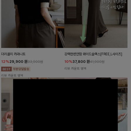
더리골지 카라니트
강력한편안함 와이드슬랙스[FREE,L사이즈]
12%
29,900
원
10%
37,800
원
33,900원
41,900원
리뷰 카운트 영역
리뷰 카운트 영역