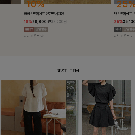
25%
10%
밴스트라이프 스트링원피스
[5천장돌파/C
25%
35,100
원
10%
34,90
46,800원
리뷰 카운트 영역
리뷰 카운트 영
BEST ITEM