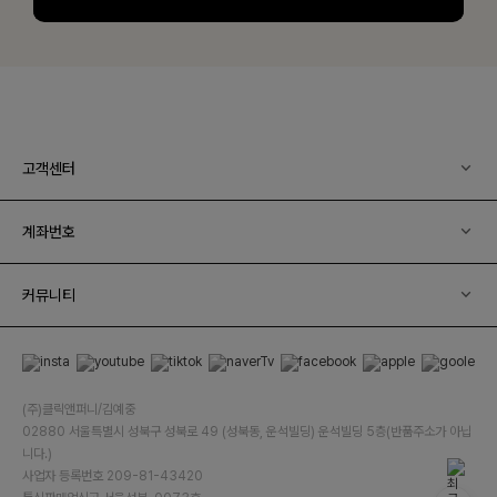
고객센터
계좌번호
커뮤니티
(주)클릭앤퍼니/김예중
02880 서울특별시 성북구 성북로 49 (성북동, 운석빌딩) 운석빌딩 5층(반품주소가 아닙
니다.)
사업자 등록번호 209-81-43420