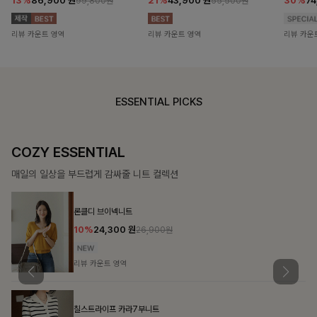
13%
86,900
원
21%
43,900
원
30%
7
99,800원
55,500원
리뷰 카운트 영역
리뷰 카운트 영역
리뷰 카운
ESSENTIAL PICKS
COZY ESSENTIAL
매일의 일상을 부드럽게 감싸줄 니트 컬렉션
론클디 브이넥니트
10%
24,300
원
26,900원
리뷰 카운트 영역
칠스트라이프 카라7부니트