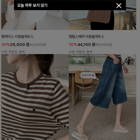
오늘 하루 보지 않기
펌레이스 리본블라우스
럽틸스퀘어 리본블라우스
10%
39,600
원
10%
44,100
원
43,900원
48,900원
리뷰 카운트 영역
리뷰 카운트 영역