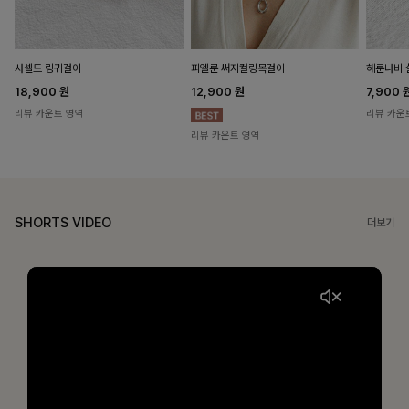
헤룬나비 
사셀드 링귀걸이
피엘룬 써지컬링목걸이
7,900
18,900
원
12,900
원
리뷰 카운
리뷰 카운트 영역
리뷰 카운트 영역
SHORTS VIDEO
더보기