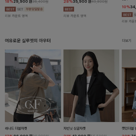
18%
29,900
원
28%
35,900
원
36,400원
49,800원
10%
34
리뷰 카운트 영역
리뷰 카운트 영역
리뷰 카운
여유로운 실루엣의 아우터
더보기
래나드 더블자켓
자빈닛 싱글자켓
캣민더블 