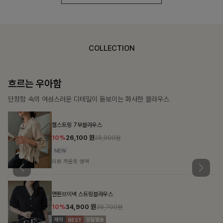
COLLECTION
가벼운 계절감
탄탄한 소재와 깔끔한 핏, 매일 손이 가는 데일리 티셔츠
몽즐라운드 베이직티셔츠
10%
15,300
원
16,900원
리뷰 카운트 영역
칠킷배색 프린팅맨투맨티
10%
20,700
원
22,900원