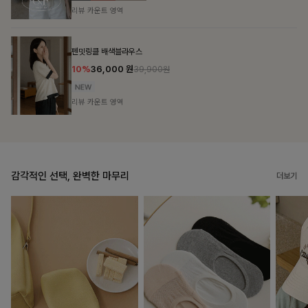
리뷰 카운트 영역
브쉘모달 프린팅티셔츠
10%
16,200
원
17,900원
리뷰 카운트 영역
감각적인 선택, 완벽한 마무리
더보기