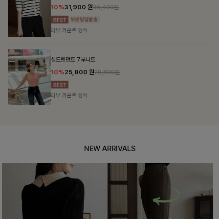
10%
31,900
원
35,400원
리뷰 카운트 영역
셀드펜던트 7부니트
10%
25,800
원
28,600원
리뷰 카운트 영역
NEW ARRIVALS