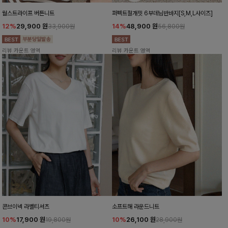
월스트라이프 버튼니트
퍼펙트절개핏 6부데님반바지[S,M,L사이즈]
12%
29,900
원
14%
48,900
원
33,900원
56,800원
리뷰 카운트 영역
리뷰 카운트 영역
콘브이넥 라벨티셔츠
소프트해 라운드니트
10%
17,900
원
10%
26,100
원
19,800원
28,900원