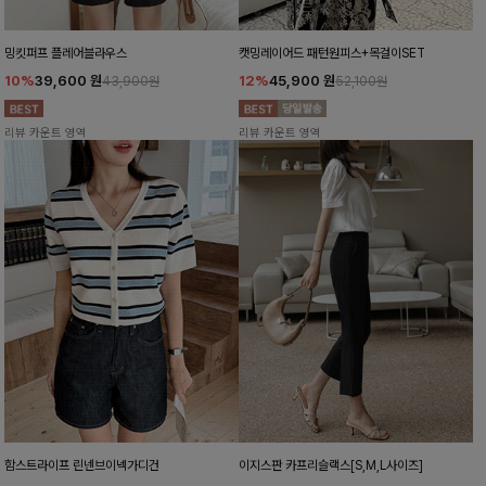
밍킷퍼프 플레어블라우스
캣밍레이어드 패턴원피스+목걸이SET
10%
39,600
원
12%
45,900
원
43,900원
52,100원
리뷰 카운트 영역
리뷰 카운트 영역
함스트라이프 린넨브이넥가디건
이지스판 카프리슬랙스[S,M,L사이즈]