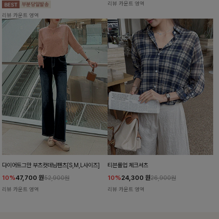
리뷰 카운트 영역
리뷰 카운트 영역
다이어트그만 부츠컷데님팬츠[S,M,L사이즈]
티븐롤업 체크셔츠
10%
47,700
원
10%
24,300
원
52,900원
26,900원
리뷰 카운트 영역
리뷰 카운트 영역