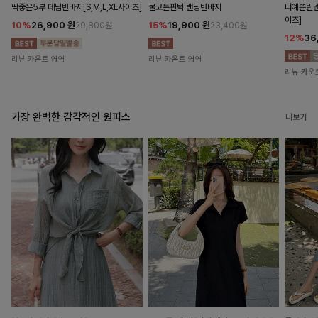
딱좋은5부 데님반바지[S,M,L,XL사이즈]
쿨코튼핀턱 밴딩반바지
더예쁜린넨
이즈]
10%
26,900
원
15%
19,900
원
29,800원
23,400원
12%
36
리뷰 카운트 영역
리뷰 카운트 영역
리뷰 카운
가장 완벽한 감각적인 원피스
더보기