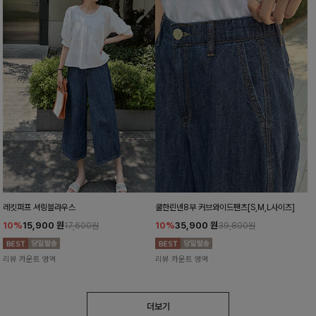
레킷퍼프 셔링블라우스
쿨한린넨8부 커브와이드팬츠[S,M,L사이즈]
10%
15,900
원
10%
35,900
원
17,600원
39,800원
리뷰 카운트 영역
리뷰 카운트 영역
더보기