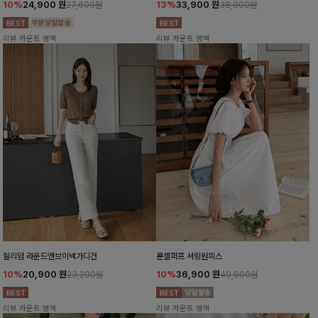
10%
24,900
원
13%
33,900
원
27,600원
38,900원
리뷰 카운트 영역
리뷰 카운트 영역
윌리덤 라운드앤브이넥가디건
룬셀퍼프 셔링원피스
10%
20,900
원
10%
36,900
원
23,200원
40,900원
리뷰 카운트 영역
리뷰 카운트 영역