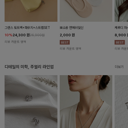
뽀소옹 면메쉬덧신
그렌스 토트백+파우치+스트랩SET
케루디 자
2,000
원
10%
24,300
원
8,900
26,900원
리뷰 카운트 영역
리뷰 카운트 영역
리뷰 카운
디테일의 미학, 주얼리 라인업
더보기