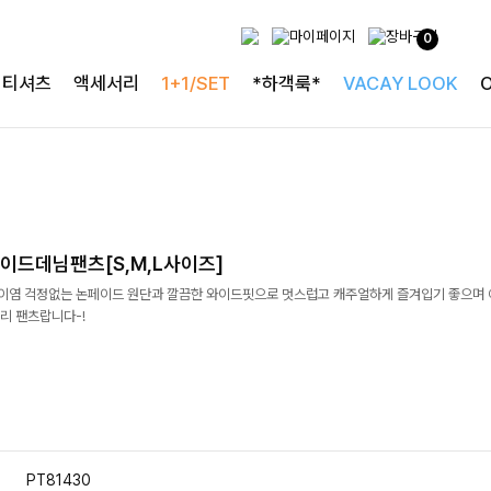
0
티셔츠
액세서리
1+1/SET
*하객룩*
VACAY LOOK
이드데님팬츠[S,M,L사이즈]
]이염 걱정없는 논페이드 원단과 깔끔한 와이드핏으로 멋스럽고 캐주얼하게 즐겨입기 좋으며 
리 팬츠랍니다-!
PT81430