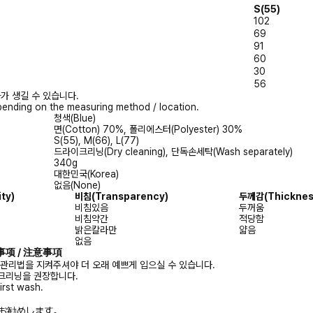
S(55)
102
69
91
60
30
56
가 생길 수 있습니다.
ending on the measuring method / location.
청색(Blue)
면(Cotton) 70%, 폴리에스터(Polyester) 30%
S(55), M(66), L(77)
드라이크리닝(Dry cleaning), 단독손세탁(Wash separately)
340g
대한민국(Korea)
없음(None)
ity)
비침
(Transparency)
두께감
(Thicknes
비침있음
두꺼움
비침약간
적당함
밝은칼라만
얇음
없음
注意事项 / 注意事項
 관리법을 지켜주셔야 더 오래 예쁘게 입으실 수 있습니다.
크리닝을 권장합니다.
irst wash.
お勧めします。