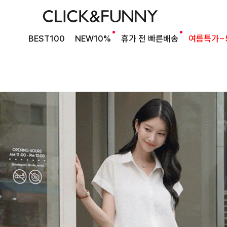
BEST100
NEW10%
휴가 전 빠른배송
여름특가~