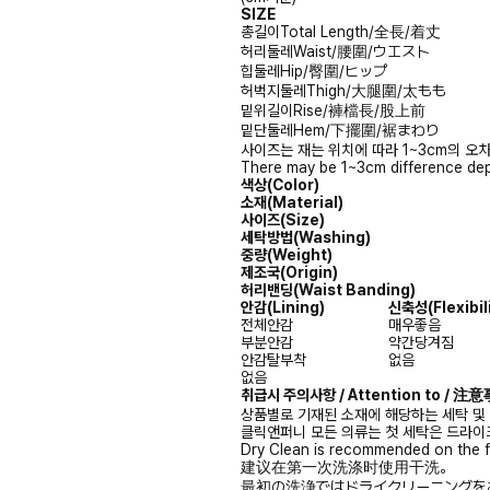
SIZE
총길이
Total Length/全長/着丈
허리둘레
Waist/腰圍/ウエスト
힙둘레
Hip/臀圍/ヒップ
허벅지둘레
Thigh/大腿圍/太もも
밑위길이
Rise/褲檔長/股上前
밑단둘레
Hem/下擺圍/裾まわり
사이즈는 재는 위치에 따라 1~3cm의 오차
There may be 1~3cm difference dep
색상(Color)
소재(Material)
사이즈(Size)
세탁방법(Washing)
중량(Weight)
제조국(Origin)
허리밴딩(Waist Banding)
안감
(Lining)
신축성
(Flexibil
전체안감
매우좋음
부분안감
약간당겨짐
안감탈부착
없음
없음
취급시 주의사항 / Attention to / 
상품별로 기재된 소재에 해당하는 세탁 및
클릭앤퍼니 모든 의류는 첫 세탁은 드라이
Dry Clean is recommended on the f
建议在第一次洗涤时使用干洗。
最初の洗浄ではドライクリーニングを