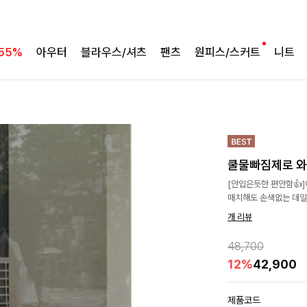
55%
아우터
블라우스/셔츠
팬츠
원피스/스커트
니트
쿨물빠짐제로 와
[안입은듯한 편안함👍
매치해도 손색없는 데일
개 리뷰
48,700
12%
42,900
제품코드