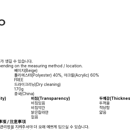
가 생길 수 있습니다.
ending on the measuring method / location.
베이지(Beige)
폴리에스터(Polyester) 40%, 아크릴(Acrylic) 60%
FREE
드라이크리닝(Dry cleaning)
170g
중국(China)
ity)
비침
(Transparency)
두께감
(Thicknes
비침있음
두꺼움
비침약간
적당함
밝은칼라만
얇음
없음
注意事项 / 注意事項
 관리법을 지켜주셔야 더 오래 예쁘게 입으실 수 있습니다.