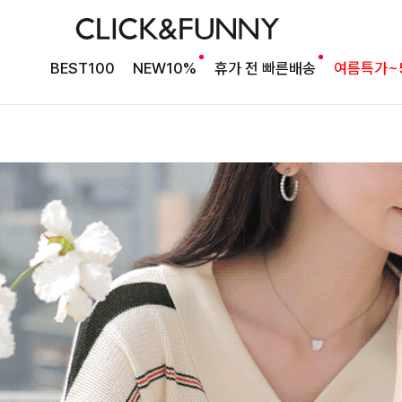
BEST100
NEW10%
휴가 전 빠른배송
여름특가~