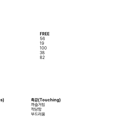
FREE
56
19
100
38
82
s)
촉감
(Touching)
까슬거림
적당함
부드러움