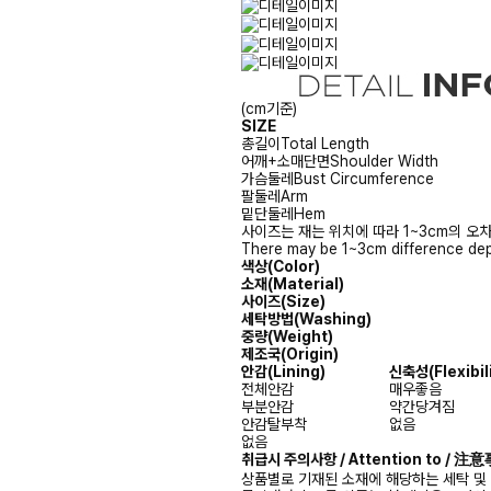
(cm기준)
SIZE
총길이
Total Length
어깨+소매단면
Shoulder Width
가슴둘레
Bust Circumference
팔둘레
Arm
밑단둘레
Hem
사이즈는 재는 위치에 따라 1~3cm의 오차
There may be 1~3cm difference dep
색상(Color)
소재(Material)
사이즈(Size)
세탁방법(Washing)
중량(Weight)
제조국(Origin)
안감
(Lining)
신축성
(Flexibil
전체안감
매우좋음
부분안감
약간당겨짐
안감탈부착
없음
없음
취급시 주의사항 / Attention to / 
상품별로 기재된 소재에 해당하는 세탁 및