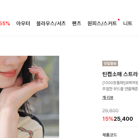
55%
아우터
블라우스/셔츠
팬츠
원피스/스커트
니트
틴캡소매 스트
[1000장돌파!]모찌
주얼한 무드를 연출해
개 리뷰
29,800
15%
25,400
제품코드