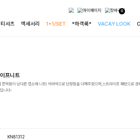
0
티셔츠
액세서리
1+1/SET
*하객룩*
VACAY LOOK
라이프니트
처럼 쫀득함이 남다른 캡소매 니트! 카라넥으로 단정함을 더해주었으며,스트라이프 패턴으로 경
준답니다-
KN81312