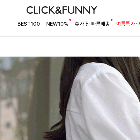
BEST100
NEW10%
휴가 전 빠른배송
여름특가~