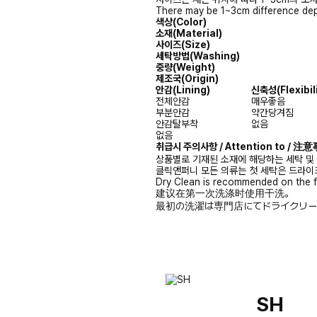
There may be 1~3cm difference dep
색상(Color)
소재(Material)
사이즈(Size)
세탁방법(Washing)
중량(Weight)
제조국(Origin)
안감
(Lining)
신축성
(Flexibil
전체안감
매우좋음
부분안감
약간당겨짐
안감탈부착
없음
없음
취급시 주의사항 / Attention to / 
상품별로 기재된 소재에 해당하는 세탁 및
클릭앤퍼니 모든 의류는 첫 세탁은 드라이
Dry Clean is recommended on the f
建议在第一次洗涤时使用干洗。
最初の洗濯は専門店にてドライクリー
SH