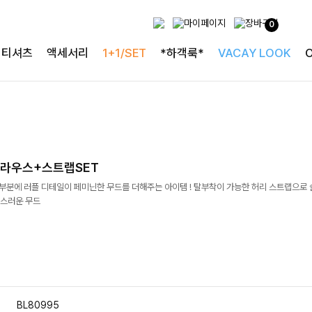
0
티셔츠
액세서리
1+1/SET
*하객룩*
VACAY LOOK
라우스+스트랩SET
 부분에 러플 디테일이 페미닌한 무드를 더해주는 아이템 ! 탈부착이 가능한 허리 스트랩으로
스러운 무드
BL80995