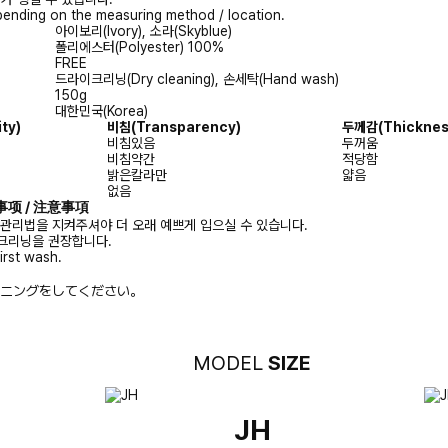
ending on the measuring method / location.
아이보리(Ivory), 소라(Skyblue)
폴리에스터(Polyester) 100%
FREE
드라이크리닝(Dry cleaning), 손세탁(Hand wash)
150g
대한민국(Korea)
ity)
비침
(Transparency)
두께감
(Thicknes
비침있음
두꺼움
비침약간
적당함
밝은칼라만
얇음
없음
注意事项 / 注意事項
 관리법을 지켜주셔야 더 오래 예쁘게 입으실 수 있습니다.
크리닝을 권장합니다.
irst wash.
ニングをしてください。
MODEL
SIZE
JH