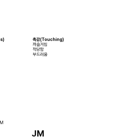
s)
촉감
(Touching)
까슬거림
적당함
부드러움
JM