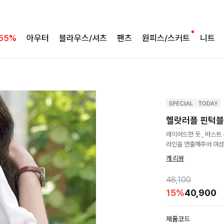
55%
아우터
블라우스/셔츠
팬츠
원피스/스커트
니트
헬랏러플 핀턱블
레이어드한 듯 , 바스트
라인을 연출해주어 여성
개 리뷰
48,100
15%
40,900
제품코드