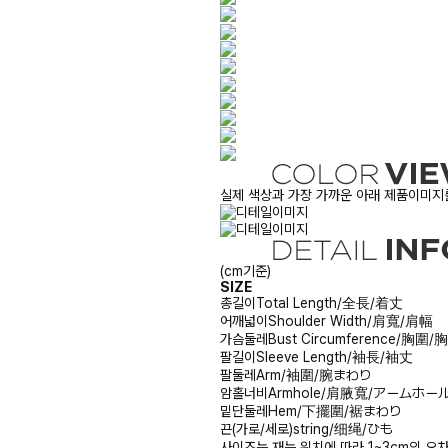
실제 색상과 가장 가까운 아래 제품이미지를
(cm기준)
SIZE
총길이
Total Length/全長/着丈
어깨넓이
Shoulder Width/肩寬/肩幅
가슴둘레
Bust Circumference/胸圍
팔길이
Sleeve Length/袖長/袖丈
팔둘레
Arm/袖圍/腕まわり
암홀너비
Armhole/肩腋寬/アームホー
밑단둘레
Hem/下擺圍/裾まわり
끈(가로/세로)
string/细绳/ひも
사이즈는 재는 위치에 따라 1~3cm의 오차