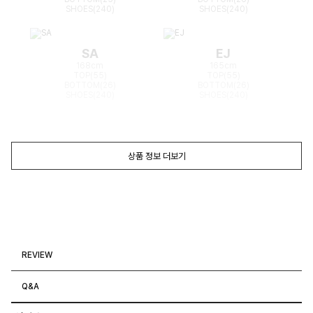
SHOES(240)
SHOES(240)
SA
EJ
168cm
165cm
TOP(55)
TOP(55)
BOTTOM(26)
BOTTOM(26)
SHOES(240)
SHOES(240)
상품 정보 더보기
REVIEW
Q&A