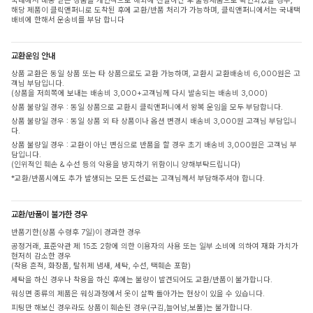
국내에서 배송 받은 상품을 개인적으로 해외에 전달하신 후 불량제품으로 확인되었을 경우,
해당 제품이 클릭앤퍼니로 도착된 후에 교환/반품 처리가 가능하며, 클릭앤퍼니에서는 국내택
배비에 한해서 운송비를 부담 합니다
교환운임 안내
상품 교환은 동일 상품 또는 타 상품으로도 교환 가능하며, 교환시 교환배송비 6,000원은 고
객님 부담입니다.
(상품을 저희쪽에 보내는 배송비 3,000+고객님께 다시 발송되는 배송비 3,000)
상품 불량일 경우 : 동일 상품으로 교환시 클릭앤퍼니에서 왕복 운임을 모두 부담합니다.
상품 불량일 경우 : 동일 상품 외 타 상품이나 옵션 변경시 배송비 3,000원 고객님 부담입니
다.
상품 불량일 경우 : 교환이 아닌 변심으로 반품을 할 경우 초기 배송비 3,000원은 고객님 부
담입니다.
(인위적인 훼손 & 수선 등의 악용을 방지하기 위함이니 양해부탁드립니다)
*교환/반품시에도 추가 발생되는 모든 도선료는 고객님께서 부담해주셔야 합니다.
교환/반품이 불가한 경우
반품기한(상품 수령후 7일)이 경과한 경우
공정거래, 표준약관 제 15조 2항에 의한 이용자의 사용 또는 일부 소비에 의하여 재화 가치가
현저히 감소한 경우
(착용 흔적, 화장품, 탈취제 냄새, 세탁, 수선, 택훼손 포함)
세탁을 하신 경우나 착용을 하신 후에는 불량이 발견되어도 교환/반품이 불가합니다.
워싱면 종류의 제품은 워싱과정에서 옷이 살짝 돌아가는 현상이 있을 수 있습니다.
피팅만 해보신 경우라도 상품이 훼손된 경우(구김,늘어남,보풀)는 불가합니다.