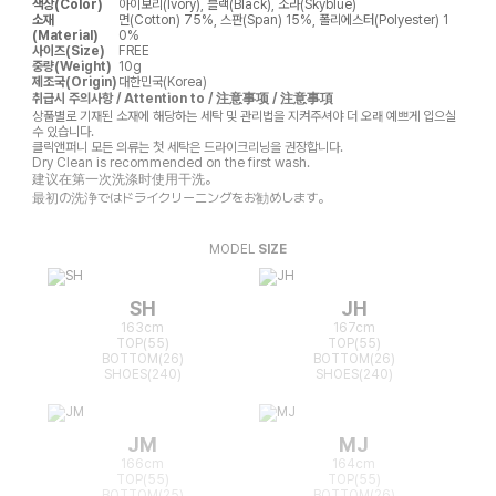
색상(Color)
아이보리(Ivory), 블랙(Black), 소라(Skyblue)
소재
면(Cotton) 75%, 스판(Span) 15%, 폴리에스터(Polyester) 1
(Material)
0%
사이즈(Size)
FREE
중량(Weight)
10g
제조국(Origin)
대한민국(Korea)
취급시 주의사항 / Attention to / 注意事项 / 注意事項
상품별로 기재된 소재에 해당하는 세탁 및 관리법을 지켜주셔야 더 오래 예쁘게 입으실
수 있습니다.
클릭앤퍼니 모든 의류는 첫 세탁은 드라이크리닝을 권장합니다.
Dry Clean is recommended on the first wash.
建议在第一次洗涤时使用干洗。
最初の洗浄ではドライクリーニングをお勧めします。
MODEL
SIZE
SH
JH
163cm
167cm
TOP(55)
TOP(55)
BOTTOM(26)
BOTTOM(26)
SHOES(240)
SHOES(240)
JM
MJ
166cm
164cm
TOP(55)
TOP(55)
BOTTOM(25)
BOTTOM(26)