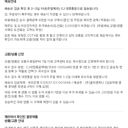
배송안내
배송은 입금 확인 후 2~3일 이내(주말제외) CJ 대한통운으로 발송됩니다.
단, 주문량이 폭주하는 경우 배송이 지연될 수 있으니 양해바랍니다.
무료배송은 순수 결제금액 6만원 이상 구매시(할인 및 적립금 제외한 금액) 적용됩니다.
제주도 및 도서산간지역은 추가배송비(도선료) 3,000원이 부과됩니다. (무료배송,교환/반품
시에도 도선료는 고객님 부담)
모든 배송 과정은 CCTV로 촬영 후 출고 진행되고 있어 상품을 고의적으로 훼손하시는 경우
확인이 가능하며 교환/반품 처리 절대 불가합니다.
교환/반품 신청
교환/반품은 상품수령일부터 7일 이내 고객센터 또는 게시판으로 신청해주셔야 합니다.
회수 접수 방법 : CJ대한통운택배(1588-1255)ARS 연결 후 1번 ▷ 1번 ▷ 받으신 운송장 번
호 등록 ▷ 착불로 선택 ▷ 회수접수 완료
회수 접수 후 대한통운 담당 기사가 주말 제외 1-2일 이내에 회수지로 방문합니다.
배송비 입금계좌 : 국민은행 512637-01-001048 / 예금주 : (주)클릭앤퍼니 (입금자명 옆
에 휴대폰 뒷번호 4자리 기재 요청)
대량 구매 후 반품 시 반품 수거 비용이 1만원 이상 추가 부과될 수 있습니다. (30만원 이상 주
문건/상품 개수 70% 이상 반품 시)
상습적인 대량 반품 시 구매에 제한이 있을 수 있습니다.
해외에서 확인된 불량제품
반품/교환 안내