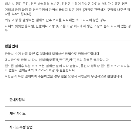
배송 시 생긴 구김, 단추 바느질의 느슨함, 간단한 손질이 가능한 마감실 처리가 미흡한 경우
거래처 공정 과정 중 단추구멍이 완벽히 뚫리지 않은 경우 (가위로 간단하게 구멍을 내주신 뒤
착용 부탁드립니다)
워싱 과정 중 발생하는 냄새와 단추 위치를 나타내는 초크 자국이 남은 경우
지퍼의 뻣뻣한 움직임, 신발이나 가방 및 소품 마감 처리에서 생긴 소량의 본드 자국이 있는 경
우
환불 안내
환불시 수거 상품 확인 후 3일이내 결제하신 방법으로 환불해드립니다
예치금으로 환불 시 다시 원결제(무통장,핸드폰,카드)로의 환불은 불가합니다.
핸드폰 결제후 부분 취소 또는 결제한 달이 지나 환불시, 통신사 정책상 핸드폰 취소가 되지않
아 반품시 결제금액의 3.75%가 차감 후 환불됩니다.
적립금과 복합 결제하여 주문하였을 경우 환불 요청시 적립금이 우선적으로 환원됩니다.
판매자정보
세탁 가이드
사이즈 측정 방법