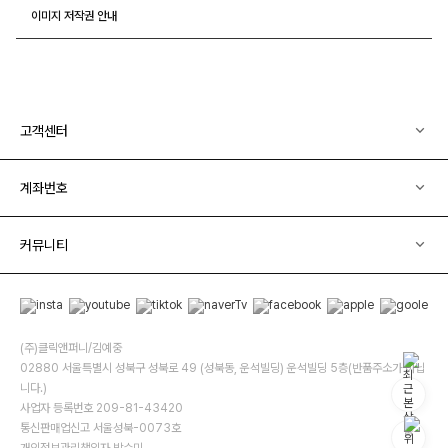
이미지 저작권 안내
고객센터
계좌번호
커뮤니티
(주)클릭앤퍼니/김예중
02880 서울특별시 성북구 성북로 49 (성북동, 운석빌딩) 운석빌딩 5층(반품주소가 아닙
니다.)
사업자 등록번호 209-81-43420
통신판매업신고 서울성북-0073호
개인정보관리책임자 박수미