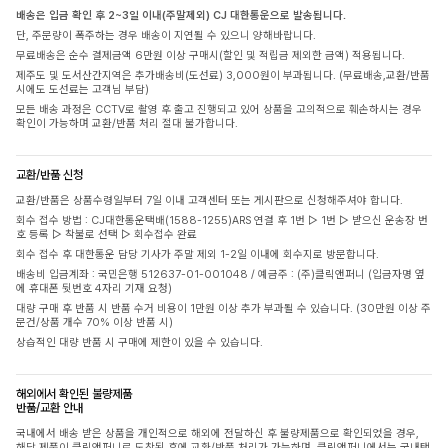
배송은 입금 확인 후 2~3일 이내(주말제외) CJ 대한통운으로 발송됩니다.
단, 주문량이 폭주하는 경우 배송이 지연될 수 있으니 양해바랍니다.
무료배송은 순수 결제금액 6만원 이상 구매시(할인 및 적립금 제외한 금액) 적용됩니다.
제주도 및 도서산간지역은 추가배송비(도선료) 3,000원이 부과됩니다. (무료배송,교환/반품
시에도 도선료는 고객님 부담)
모든 배송 과정은 CCTV로 촬영 후 출고 진행되고 있어 상품을 고의적으로 훼손하시는 경우
확인이 가능하며 교환/반품 처리 절대 불가합니다.
교환/반품 신청
교환/반품은 상품수령일부터 7일 이내 고객센터 또는 게시판으로 신청해주셔야 합니다.
회수 접수 방법 : CJ대한통운택배(1588-1255)ARS 연결 후 1번 ▷ 1번 ▷ 받으신 운송장 번
호 등록 ▷ 착불로 선택 ▷ 회수접수 완료
회수 접수 후 대한통운 담당 기사가 주말 제외 1-2일 이내에 회수지로 방문합니다.
배송비 입금계좌 : 국민은행 512637-01-001048 / 예금주 : (주)클릭앤퍼니 (입금자명 옆
에 휴대폰 뒷번호 4자리 기재 요청)
대량 구매 후 반품 시 반품 수거 비용이 1만원 이상 추가 부과될 수 있습니다. (30만원 이상 주
문건/상품 개수 70% 이상 반품 시)
상습적인 대량 반품 시 구매에 제한이 있을 수 있습니다.
해외에서 확인된 불량제품
반품/교환 안내
국내에서 배송 받은 상품을 개인적으로 해외에 전달하신 후 불량제품으로 확인되었을 경우,
해당 제품이 클릭앤퍼니로 도착된 후에 교환/반품 처리가 가능하며, 클릭앤퍼니에서는 국내택