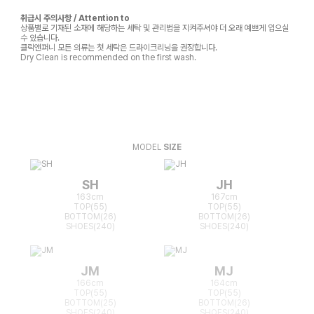
취급시 주의사항 / Attention to
상품별로 기재된 소재에 해당하는 세탁 및 관리법을 지켜주셔야 더 오래 예쁘게 입으실
수 있습니다.
클릭앤퍼니 모든 의류는 첫 세탁은 드라이크리닝을 권장합니다.
Dry Clean is recommended on the first wash.
MODEL
SIZE
SH
JH
163cm
167cm
TOP(55)
TOP(55)
BOTTOM(26)
BOTTOM(26)
SHOES(240)
SHOES(240)
JM
MJ
166cm
164cm
TOP(55)
TOP(55)
BOTTOM(25)
BOTTOM(26)
SHOES(240)
SHOES(240)