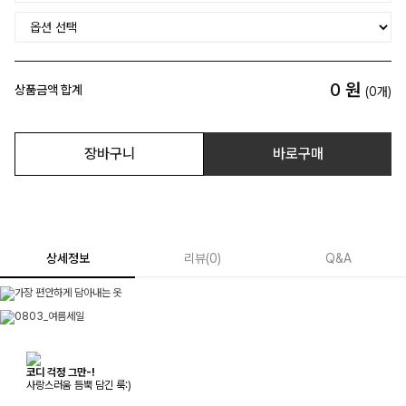
0
원
상품금액 합계
(
0
개)
장바구니
바로구매
상세정보
리뷰
(
0
)
Q&A
코디 걱정 그만-!
사랑스러움 듬뿍 담긴 룩:)