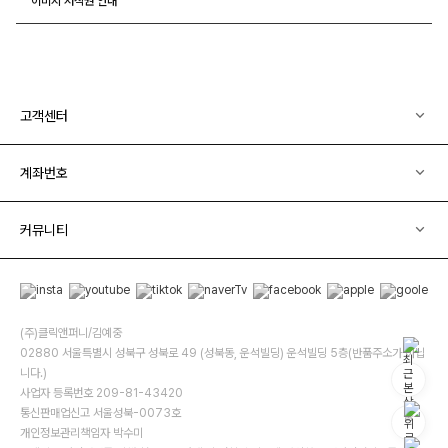
이미지 저작권 안내
고객센터
계좌번호
커뮤니티
(주)클릭앤퍼니/김예중
02880 서울특별시 성북구 성북로 49 (성북동, 운석빌딩) 운석빌딩 5층(반품주소가 아닙
니다.)
사업자 등록번호 209-81-43420
통신판매업신고 서울성북-0073호
개인정보관리책임자 박수미