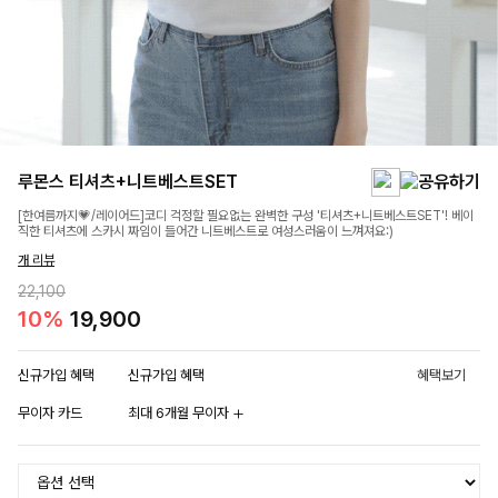
루몬스 티셔츠+니트베스트SET
[한여름까지💗/레이어드]코디 걱정할 필요없는 완벽한 구성 '티셔츠+니트베스트SET'! 베이
직한 티셔츠에 스카시 짜임이 들어간 니트베스트로 여성스러움이 느껴져요:)
개 리뷰
22,100
10%
19,900
신규가입 혜택
신규가입 혜택
혜택보기
무이자 카드
최대 6개월 무이자