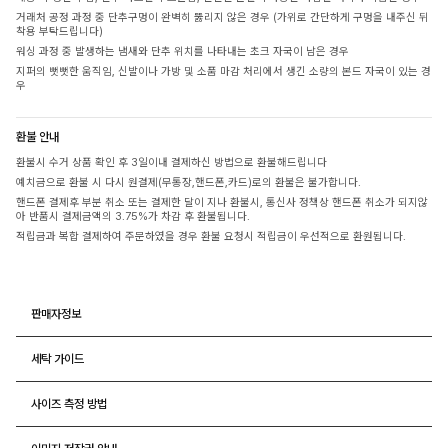
거래처 공정 과정 중 단추구멍이 완벽히 뚫리지 않은 경우 (가위로 간단하게 구멍을 내주신 뒤
착용 부탁드립니다)
워싱 과정 중 발생하는 냄새와 단추 위치를 나타내는 초크 자국이 남은 경우
지퍼의 뻣뻣한 움직임, 신발이나 가방 및 소품 마감 처리에서 생긴 소량의 본드 자국이 있는 경
우
환불 안내
환불시 수거 상품 확인 후 3일이내 결제하신 방법으로 환불해드립니다
예치금으로 환불 시 다시 원결제(무통장,핸드폰,카드)로의 환불은 불가합니다.
핸드폰 결제후 부분 취소 또는 결제한 달이 지나 환불시, 통신사 정책상 핸드폰 취소가 되지않
아 반품시 결제금액의 3.75%가 차감 후 환불됩니다.
적립금과 복합 결제하여 주문하였을 경우 환불 요청시 적립금이 우선적으로 환원됩니다.
판매자정보
세탁 가이드
사이즈 측정 방법