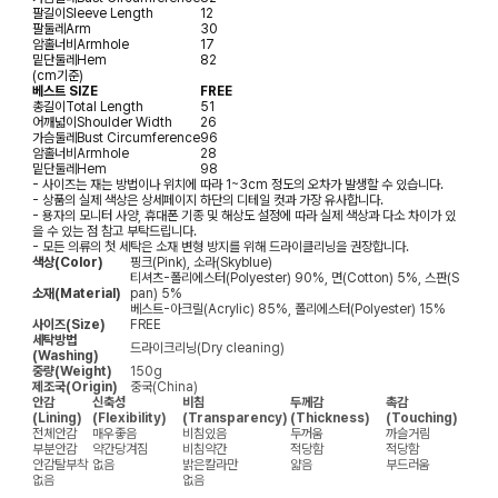
팔길이
Sleeve Length
12
팔둘레
Arm
30
암홀너비
Armhole
17
밑단둘레
Hem
82
(cm기준)
베스트 SIZE
FREE
총길이
Total Length
51
어깨넓이
Shoulder Width
26
가슴둘레
Bust Circumference
96
암홀너비
Armhole
28
밑단둘레
Hem
98
- 사이즈는 재는 방법이나 위치에 따라 1~3cm 정도의 오차가 발생할 수 있습니다.
- 상품의 실제 색상은 상세페이지 하단의 디테일 컷과 가장 유사합니다.
- 용자의 모니터 사양, 휴대폰 기종 및 해상도 설정에 따라 실제 색상과 다소 차이가 있
을 수 있는 점 참고 부탁드립니다.
- 모든 의류의 첫 세탁은 소재 변형 방지를 위해 드라이클리닝을 권장합니다.
색상(Color)
핑크(Pink), 소라(Skyblue)
티셔츠-폴리에스터(Polyester) 90%, 면(Cotton) 5%, 스판(S
소재(Material)
pan) 5%
베스트-아크릴(Acrylic) 85%, 폴리에스터(Polyester) 15%
사이즈(Size)
FREE
세탁방법
드라이크리닝(Dry cleaning)
(Washing)
중량(Weight)
150g
제조국(Origin)
중국(China)
안감
신축성
비침
두께감
촉감
(Lining)
(Flexibility)
(Transparency)
(Thickness)
(Touching)
전체안감
매우좋음
비침있음
두꺼움
까슬거림
부분안감
약간당겨짐
비침약간
적당함
적당함
안감탈부착
없음
밝은칼라만
얇음
부드러움
없음
없음