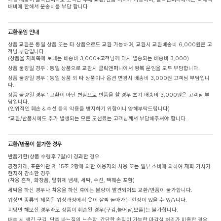
배비에 한해서 운송비를 부담 합니다
교환운임 안내
상품 교환은 동일 상품 또는 타 상품으로도 교환 가능하며, 교환시 교환배송비 6,000원은 고
객님 부담입니다.
(상품을 저희쪽에 보내는 배송비 3,000+고객님께 다시 발송되는 배송비 3,000)
상품 불량일 경우 : 동일 상품으로 교환시 클릭앤퍼니에서 왕복 운임을 모두 부담합니다.
상품 불량일 경우 : 동일 상품 외 타 상품이나 옵션 변경시 배송비 3,000원 고객님 부담입니
다.
상품 불량일 경우 : 교환이 아닌 변심으로 반품을 할 경우 초기 배송비 3,000원은 고객님 부
담입니다.
(인위적인 훼손 & 수선 등의 악용을 방지하기 위함이니 양해부탁드립니다)
*교환/반품시에도 추가 발생되는 모든 도선료는 고객님께서 부담해주셔야 합니다.
교환/반품이 불가한 경우
반품기한(상품 수령후 7일)이 경과한 경우
공정거래, 표준약관 제 15조 2항에 의한 이용자의 사용 또는 일부 소비에 의하여 재화 가치가
현저히 감소한 경우
(착용 흔적, 화장품, 탈취제 냄새, 세탁, 수선, 택훼손 포함)
세탁을 하신 경우나 착용을 하신 후에는 불량이 발견되어도 교환/반품이 불가합니다.
워싱면 종류의 제품은 워싱과정에서 옷이 살짝 돌아가는 현상이 있을 수 있습니다.
피팅만 해보신 경우라도 상품이 훼손된 경우(구김,늘어남,보풀)는 불가합니다.
배송 시 생긴 구김, 단추 바느질의 느슨함, 간단한 손질이 가능한 마감실 처리가 미흡한 경우