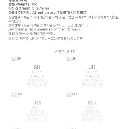
사이즈(Size)
FREE
중량(Weight)
10g
제조국(Origin)
중국(China)
취급시 주의사항 / Attention to / 注意事项 / 注意事項
상품별로 기재된 소재에 해당하는 세탁 및 관리법을 지켜주셔야 더 오래 예쁘게 입으실
수 있습니다.
클릭앤퍼니 모든 의류는 첫 세탁은 드라이크리닝을 권장합니다.
Dry Clean is recommended on the first wash.
建议在第一次洗涤时使用干洗。
最初の洗浄ではドライクリーニングをお勧めします。
MODEL
SIZE
SH
JH
163cm
167cm
TOP(55)
TOP(55)
BOTTOM(26)
BOTTOM(26)
SHOES(240)
SHOES(240)
JM
MJ
166cm
164cm
TOP(55)
TOP(55)
BOTTOM(25)
BOTTOM(26)
SHOES(240)
SHOES(240)