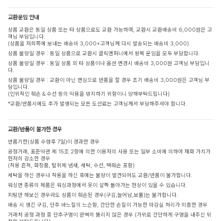
교환운임 안내
상품 교환은 동일 상품 또는 타 상품으로도 교환 가능하며, 교환시 교환배송비 6,000원은 고
객님 부담입니다.
(상품을 저희쪽에 보내는 배송비 3,000+고객님께 다시 발송되는 배송비 3,000)
상품 불량일 경우 : 동일 상품으로 교환시 클릭앤퍼니에서 왕복 운임을 모두 부담합니다.
상품 불량일 경우 : 동일 상품 외 타 상품이나 옵션 변경시 배송비 3,000원 고객님 부담입니
다.
상품 불량일 경우 : 교환이 아닌 변심으로 반품을 할 경우 초기 배송비 3,000원은 고객님 부
담입니다.
(인위적인 훼손 & 수선 등의 악용을 방지하기 위함이니 양해부탁드립니다)
*교환/반품시에도 추가 발생되는 모든 도선료는 고객님께서 부담해주셔야 합니다.
교환/반품이 불가한 경우
반품기한(상품 수령후 7일)이 경과한 경우
공정거래, 표준약관 제 15조 2항에 의한 이용자의 사용 또는 일부 소비에 의하여 재화 가치가
현저히 감소한 경우
(착용 흔적, 화장품, 탈취제 냄새, 세탁, 수선, 택훼손 포함)
세탁을 하신 경우나 착용을 하신 후에는 불량이 발견되어도 교환/반품이 불가합니다.
워싱면 종류의 제품은 워싱과정에서 옷이 살짝 돌아가는 현상이 있을 수 있습니다.
피팅만 해보신 경우라도 상품이 훼손된 경우(구김,늘어남,보풀)는 불가합니다.
배송 시 생긴 구김, 단추 바느질의 느슨함, 간단한 손질이 가능한 마감실 처리가 미흡한 경우
거래처 공정 과정 중 단추구멍이 완벽히 뚫리지 않은 경우 (가위로 간단하게 구멍을 내주신 뒤