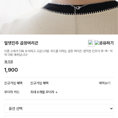
밀뎃진주 곱창머리끈
쉬폰 소재가 더욱 우아하고 고급스러운 무드를 더하는 곱창 머리끈-큼직한 진주가 콕-콕- 박
혀 더욱 예쁘답니다-
개 리뷰
1,900
신규가입 혜택
신규가입 혜택
혜택보기
무이자 카드
최대 6개월 무이자