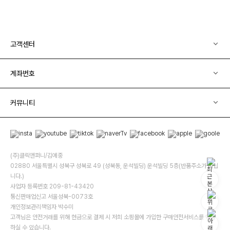
고객센터
계좌번호
커뮤니티
(주)클릭앤퍼니/김예중
02880 서울특별시 성북구 성북로 49 (성북동, 운석빌딩) 운석빌딩 5층(반품주소가 아닙
니다.)
사업자 등록번호 209-81-43420
통신판매업신고 서울성북-0073호
개인정보관리책임자 박수미
고객님은 안전거래를 위해 현금으로 결제 시 저희 소핑몰에 가입한 구매안전서비스를 이용
하실 수 있습니다.