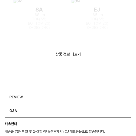
SA
EJ
168cm
165cm
TOP(55)
TOP(55)
BOTTOM(26)
BOTTOM(26)
SHOES(240)
SHOES(240)
상품 정보 더보기
REVIEW
Q&A
배송안내
배송은 입금 확인 후 2~3일 이내(주말제외) CJ 대한통운으로 발송됩니다.