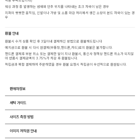
착용 부탁드립니다)
워싱 과정 중 발생하는 냄새와 단추 위치를 나타내는 초크 자국이 남은 경우
지퍼의 뻣뻣한 움직임, 신발이나 가방 및 소품 마감 처리에서 생긴 소량의 본드 자국이 있는 경
우
환불 안내
환불시 수거 상품 확인 후 3일이내 결제하신 방법으로 환불해드립니다
예치금으로 환불 시 다시 원결제(무통장,핸드폰,카드)로의 환불은 불가합니다.
핸드폰 결제후 부분 취소 또는 결제한 달이 지나 환불시, 통신사 정책상 핸드폰 취소가 되지않
아 반품시 결제금액의 3.75%가 차감 후 환불됩니다.
적립금과 복합 결제하여 주문하였을 경우 환불 요청시 적립금이 우선적으로 환원됩니다.
판매자정보
세탁 가이드
사이즈 측정 방법
이미지 저작권 안내