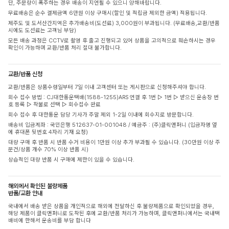
단, 주문량이 폭주하는 경우 배송이 지연될 수 있으니 양해바랍니다.
무료배송은 순수 결제금액 6만원 이상 구매시(할인 및 적립금 제외한 금액) 적용됩니다.
제주도 및 도서산간지역은 추가배송비(도선료) 3,000원이 부과됩니다. (무료배송,교환/반품
시에도 도선료는 고객님 부담)
모든 배송 과정은 CCTV로 촬영 후 출고 진행되고 있어 상품을 고의적으로 훼손하시는 경우
확인이 가능하며 교환/반품 처리 절대 불가합니다.
교환/반품 신청
교환/반품은 상품수령일부터 7일 이내 고객센터 또는 게시판으로 신청해주셔야 합니다.
회수 접수 방법 : CJ대한통운택배(1588-1255)ARS 연결 후 1번 ▷ 1번 ▷ 받으신 운송장 번
호 등록 ▷ 착불로 선택 ▷ 회수접수 완료
회수 접수 후 대한통운 담당 기사가 주말 제외 1-2일 이내에 회수지로 방문합니다.
배송비 입금계좌 : 국민은행 512637-01-001048 / 예금주 : (주)클릭앤퍼니 (입금자명 옆
에 휴대폰 뒷번호 4자리 기재 요청)
대량 구매 후 반품 시 반품 수거 비용이 1만원 이상 추가 부과될 수 있습니다. (30만원 이상 주
문건/상품 개수 70% 이상 반품 시)
상습적인 대량 반품 시 구매에 제한이 있을 수 있습니다.
해외에서 확인된 불량제품
반품/교환 안내
국내에서 배송 받은 상품을 개인적으로 해외에 전달하신 후 불량제품으로 확인되었을 경우,
해당 제품이 클릭앤퍼니로 도착된 후에 교환/반품 처리가 가능하며, 클릭앤퍼니에서는 국내택
배비에 한해서 운송비를 부담 합니다