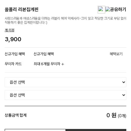
올폴리 리본집게핀
사랑스러움과 여성스러움을 더하는 러블리 헤어 악세사리-크지 않고 적당한 크기로 부담 없이
착용하기 좋은 집게핀이랍니다 :)
개 리뷰
3,900
신규가입 혜택
신규가입 혜택
혜택보기
무이자 카드
최대 6개월 무이자
0
원
상품금액 합계
(
0
개)