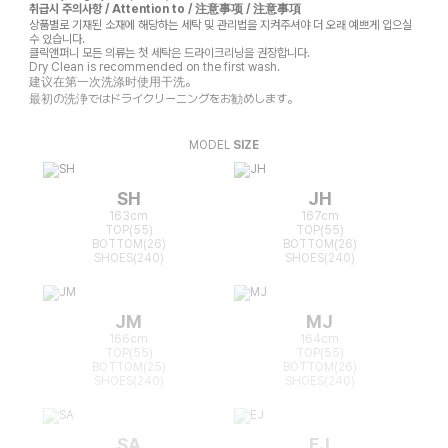
취급시 주의사항 / Attention to / 注意事项 / 注意事項
상품별로 기재된 소재에 해당하는 세탁 및 관리법을 지켜주셔야 더 오래 예쁘게 입으실
수 있습니다.
클릭앤퍼니 모든 의류는 첫 세탁은 드라이크리닝을 권장합니다.
Dry Clean is recommended on the first wash.
建议在第一次洗涤时使用干洗。
最初の洗浄ではドライクリーニングをお勧めします。
MODEL
SIZE
SH
JH
163cm
167cm
TOP(55)
TOP(55)
BOTTOM(26)
BOTTOM(26)
SHOES(240)
SHOES(240)
JM
MJ
166cm
164cm
TOP(55)
TOP(55)
BOTTOM(25)
BOTTOM(26)
SHOES(240)
SHOES(240)
SA
EJ