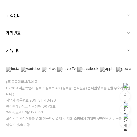
고객센터
계좌번호
커뮤니티
(주)클릭앤퍼니/김예중
02880 서울특별시 성북구 성북로 49 (성북동, 운석빌딩) 운석빌딩 5층(반품주소가 아닙
니다.)
사업자 등록번호 209-81-43420
통신판매업신고 서울성북-0073호
개인정보관리책임자 박수미
고객님은 안전거래를 위해 현금으로 결제 시 저희 소핑몰에 가입한 구매안전서비스를 이용
하실 수 있습니다.