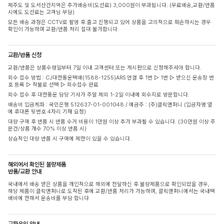
제주도 및 도서산간지역은 추가배송비(도선료) 3,000원이 부과됩니다. (무료배송,교환/반품
시에도 도선료는 고객님 부담)
모든 배송 과정은 CCTV로 촬영 후 출고 진행되고 있어 상품을 고의적으로 훼손하시는 경우
확인이 가능하며 교환/반품 처리 절대 불가합니다.
교환/반품 신청
교환/반품은 상품수령일부터 7일 이내 고객센터 또는 게시판으로 신청해주셔야 합니다.
회수 접수 방법 : CJ대한통운택배(1588-1255)ARS 연결 후 1번 ▷ 1번 ▷ 받으신 운송장 번
호 등록 ▷ 착불로 선택 ▷ 회수접수 완료
회수 접수 후 대한통운 담당 기사가 주말 제외 1-2일 이내에 회수지로 방문합니다.
배송비 입금계좌 : 국민은행 512637-01-001048 / 예금주 : (주)클릭앤퍼니 (입금자명 옆
에 휴대폰 뒷번호 4자리 기재 요청)
대량 구매 후 반품 시 반품 수거 비용이 1만원 이상 추가 부과될 수 있습니다. (30만원 이상 주
문건/상품 개수 70% 이상 반품 시)
상습적인 대량 반품 시 구매에 제한이 있을 수 있습니다.
해외에서 확인된 불량제품
반품/교환 안내
국내에서 배송 받은 상품을 개인적으로 해외에 전달하신 후 불량제품으로 확인되었을 경우,
해당 제품이 클릭앤퍼니로 도착된 후에 교환/반품 처리가 가능하며, 클릭앤퍼니에서는 국내택
배비에 한해서 운송비를 부담 합니다
교환운임 안내