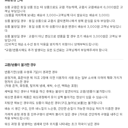
상품 교환은 동일 상품 또는 타 상품으로도 교환 가능하며, 교환시 교환배송비 6,000원은 고
객님 부담입니다.
(상품을 저희쪽에 보내는 배송비 3,000+고객님께 다시 발송되는 배송비 3,000)
상품 불량일 경우 : 동일 상품으로 교환시 클릭앤퍼니에서 왕복 운임을 모두 부담합니다.
상품 불량일 경우 : 동일 상품 외 타 상품이나 옵션 변경시 배송비 3,000원 고객님 부담입니
다.
상품 불량일 경우 : 교환이 아닌 변심으로 반품을 할 경우 초기 배송비 3,000원은 고객님 부
담입니다.
(인위적인 훼손 & 수선 등의 악용을 방지하기 위함이니 양해부탁드립니다)
*교환/반품시에도 추가 발생되는 모든 도선료는 고객님께서 부담해주셔야 합니다.
교환/반품이 불가한 경우
반품기한(상품 수령후 7일)이 경과한 경우
공정거래, 표준약관 제 15조 2항에 의한 이용자의 사용 또는 일부 소비에 의하여 재화 가치가
현저히 감소한 경우
(착용 흔적, 화장품, 탈취제 냄새, 세탁, 수선, 택훼손 포함)
세탁을 하신 경우나 착용을 하신 후에는 불량이 발견되어도 교환/반품이 불가합니다.
워싱면 종류의 제품은 워싱과정에서 옷이 살짝 돌아가는 현상이 있을 수 있습니다.
피팅만 해보신 경우라도 상품이 훼손된 경우(구김,늘어남,보풀)는 불가합니다.
배송 시 생긴 구김, 단추 바느질의 느슨함, 간단한 손질이 가능한 마감실 처리가 미흡한 경우
거래처 공정 과정 중 단추구멍이 완벽히 뚫리지 않은 경우 (가위로 간단하게 구멍을 내주신 뒤
착용 부탁드립니다)
워싱 과정 중 발생하는 냄새와 단추 위치를 나타내는 초크 자국이 남은 경우