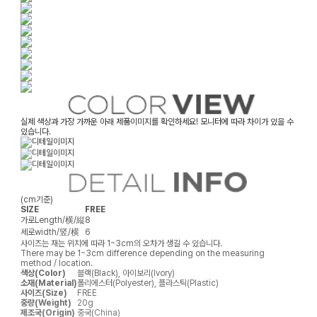
실제 색상과 가장 가까운 아래 제품이미지를 확인하세요! 모니터에 따라 차이가 있을 수
있습니다.
(cm기준)
SIZE
FREE
가로
Length/横/縦
8
세로
width/竖/横
6
사이즈는 재는 위치에 따라 1~3cm의 오차가 생길 수 있습니다.
There may be 1~3cm difference depending on the measuring
method / location.
색상(Color)
블랙(Black), 아이보리(Ivory)
소재(Material)
폴리에스터(Polyester), 플라스틱(Plastic)
사이즈(Size)
FREE
중량(Weight)
20g
제조국(Origin)
중국(China)