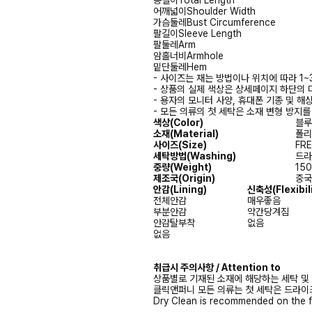
어깨넓이
Shoulder Width
가슴둘레
Bust Circumference
팔길이
Sleeve Length
팔둘레
Arm
암홀너비
Armhole
밑단둘레
Hem
- 사이즈는 재는 방법이나 위치에 따라 1~
- 상품의 실제 색상은 상세페이지 하단의 
- 용자의 모니터 사양, 휴대폰 기종 및 해
- 모든 의류의 첫 세탁은 소재 변형 방지
색상(Color)
블루(
소재(Material)
폴리에
사이즈(Size)
FRE
세탁방법(Washing)
드라이
중량(Weight)
150
제조국(Origin)
중국(
안감(Lining)
신축성(Flexibili
전체안감
매우좋음
부분안감
약간당겨짐
안감탈부착
없음
없음
취급시 주의사항 / Attention to
상품별로 기재된 소재에 해당하는 세탁 및
클릭앤퍼니 모든 의류는 첫 세탁은 드라이
Dry Clean is recommended on the f