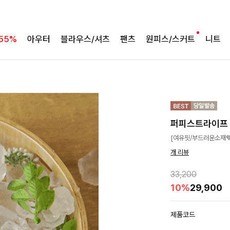
55%
아우터
블라우스/셔츠
팬츠
원피스/스커트
니트
퍼피스트라이프
[여유핏/부드러운소재
개 리뷰
33,200
10%
29,900
제품코드