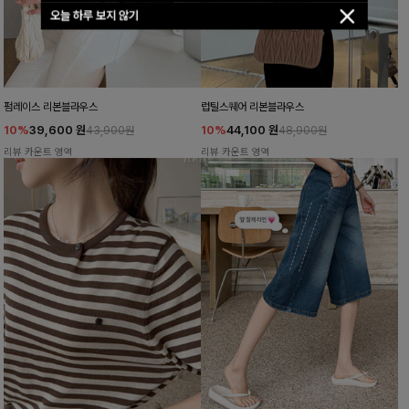
오늘 하루 보지 않기
펌레이스 리본블라우스
럽틸스퀘어 리본블라우스
10%
39,600
원
10%
44,100
원
43,900원
48,900원
리뷰 카운트 영역
리뷰 카운트 영역