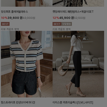
밍킷퍼프 플레어블라우스
캣밍레이어드 패턴원피스+목걸이SET
10%
39,600
원
12%
45,900
원
43,900원
52,100원
리뷰 카운트 영역
리뷰 카운트 영역
함스트라이프 린넨브이넥가디건
이지스판 카프리슬랙스[S,M,L사이즈]