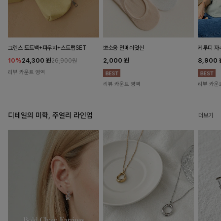
뽀소옹 면메쉬덧신
그렌스 토트백+파우치+스트랩SET
케루디 자
2,000
원
10%
24,300
원
8,900
26,900원
리뷰 카운트 영역
리뷰 카운트 영역
리뷰 카운
디테일의 미학, 주얼리 라인업
더보기