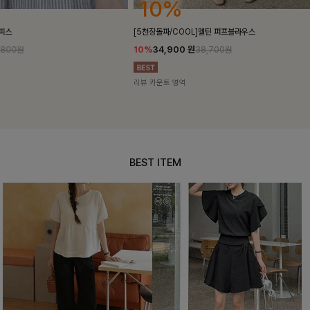
10%
18%
[5천장돌파/COOL]멜틴 퍼프블라우스
켄픈배색 스트
10%
34,900
원
18%
28,8
38,700원
리뷰 카운트 영역
리뷰 카운트 영
BEST ITEM