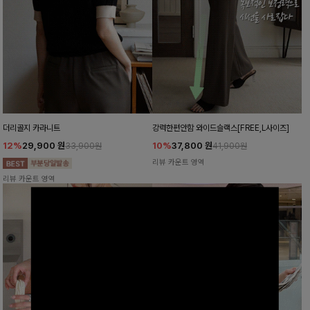
더리골지 카라니트
강력한편안함 와이드슬랙스[FREE,L사이즈]
12%
29,900
원
10%
37,800
원
33,900원
41,900원
리뷰 카운트 영역
리뷰 카운트 영역