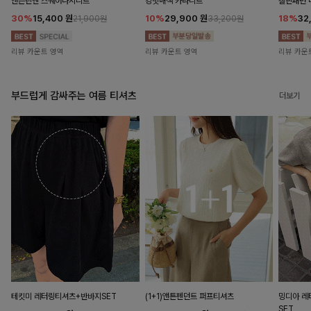
앤즌린넨 스퀘어나시니트
킹밋배색 카라니트
캘핀패턴 
30%
15,400
원
10%
29,900
원
18%
32
21,900원
33,200원
리뷰 카운트 영역
리뷰 카운트 영역
리뷰 카운
부드럽게 감싸주는 여름 티셔츠
더보기
테킷미 레터링티셔츠+반바지SET
(1+1)앤튼펜던트 퍼프티셔츠
밍디아 
SET