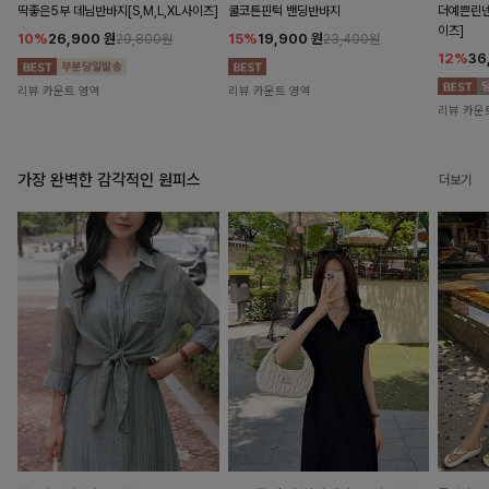
딱좋은5부 데님반바지[S,M,L,XL사이즈]
쿨코튼핀턱 밴딩반바지
더예쁜린넨
이즈]
10%
26,900
원
15%
19,900
원
29,800원
23,400원
12%
36
리뷰 카운트 영역
리뷰 카운트 영역
리뷰 카운
가장 완벽한 감각적인 원피스
더보기