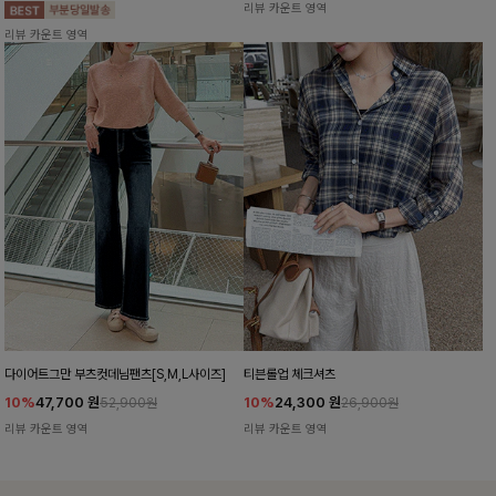
리뷰 카운트 영역
리뷰 카운트 영역
다이어트그만 부츠컷데님팬츠[S,M,L사이즈]
티븐롤업 체크셔츠
10%
47,700
원
10%
24,300
원
52,900원
26,900원
리뷰 카운트 영역
리뷰 카운트 영역