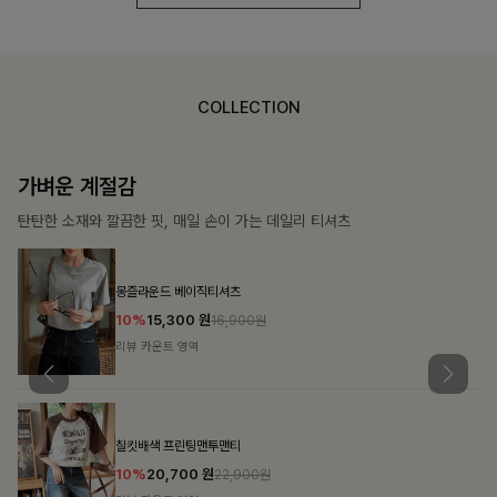
COLLECTION
가장 쉬운 코디
특별한 날부터 일상까지 함께하는 룩
쥬빌스트링 포켓원피스
17%
48,900
원
58,900원
리뷰 카운트 영역
블룬티 나시원피스+셔츠SET
15%
31,900
원
37,500원