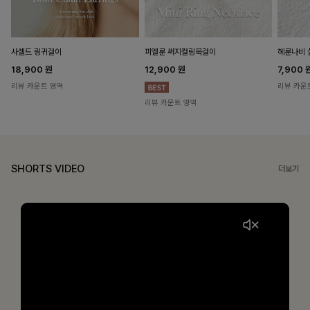
헤룬나비 
사셀드 링귀걸이
피엘룬 써지컬링목걸이
7,900
18,900
원
12,900
원
리뷰 카운
리뷰 카운트 영역
리뷰 카운트 영역
SHORTS VIDEO
더보기