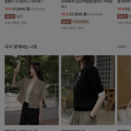
블룬티 나시원피스+셔츠SET
[주문폭주/군살삭제]젤링클프리 카라원
롬셔링배
피스
15%
31,900
원
15%
32
37,500원
18%
27,900
원
34,000원
리뷰 카운트 영역
리뷰 카운
리뷰 카운트 영역
다시 찾게되는 니트
더보기