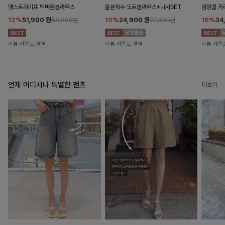
댕스트라이프 백버튼블라우스
율븐자수 도트블라우스+나시SET
덤링클 카
12%
51,900
원
10%
24,900
원
10%
34
58,900원
27,600원
리뷰 카운트 영역
리뷰 카운트 영역
리뷰 카운
언제 어디서나 특별한 팬츠
더보기