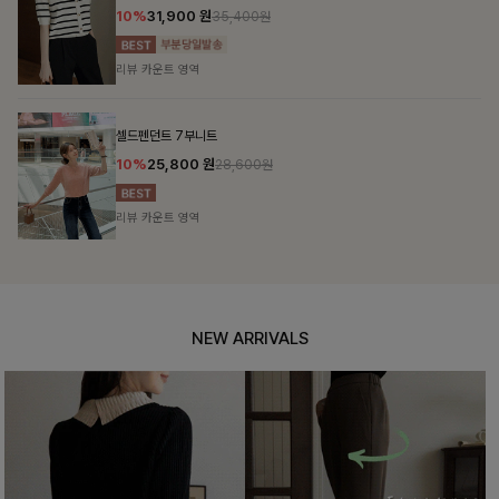
10%
31,900
원
35,400원
리뷰 카운트 영역
셀드펜던트 7부니트
10%
25,800
원
28,600원
리뷰 카운트 영역
NEW ARRIVALS