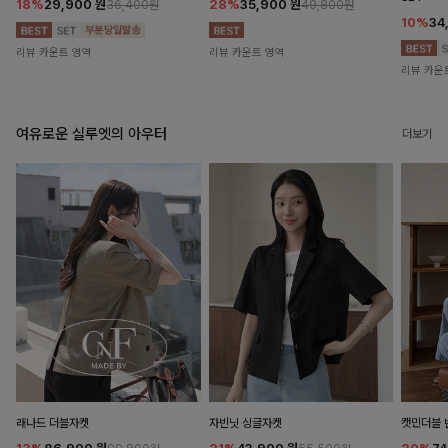
18%
29,900
원
28%
35,900
원
36,400원
49,800원
10%
34
리뷰 카운트 영역
리뷰 카운트 영역
리뷰 카운
여유로운 실루엣의 아우터
더보기
래나드 더블자켓
자빈닛 싱글자켓
캣민더블 