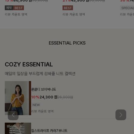
13%
86,900
원
21%
43,900
원
30%
7
99,800원
55,500원
리뷰 카운트 영역
리뷰 카운트 영역
리뷰 카운
ESSENTIAL PICKS
COZY ESSENTIAL
매일의 일상을 부드럽게 감싸줄 니트 컬렉션
론클디 브이넥니트
10%
24,300
원
26,900원
리뷰 카운트 영역
칠스트라이프 카라7부니트