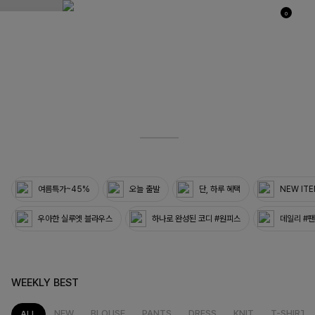
0
03
33
여름특가~45%
오늘 출발
단, 하루 혜택
NEW IT
우아한 실루엣 블라우스
하나로 완성된 코디 #원피스
데일리 #
WEEKLY BEST
NEW
BLOUSE
PANTS
DRESS
KNIT
T-SHIRT
ALL