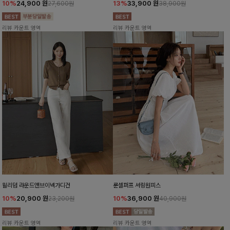
10%
24,900
원
13%
33,900
원
27,600원
38,900원
리뷰 카운트 영역
리뷰 카운트 영역
윌리덤 라운드앤브이넥가디건
룬셀퍼프 셔링원피스
10%
20,900
원
10%
36,900
원
23,200원
40,900원
리뷰 카운트 영역
리뷰 카운트 영역