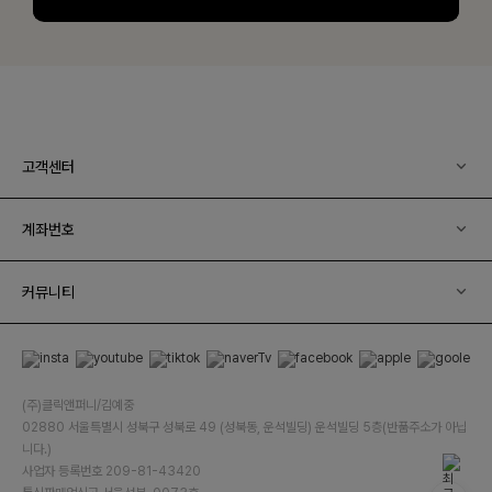
고객센터
계좌번호
커뮤니티
(주)클릭앤퍼니/김예중
02880 서울특별시 성북구 성북로 49 (성북동, 운석빌딩) 운석빌딩 5층(반품주소가 아닙
니다.)
사업자 등록번호 209-81-43420