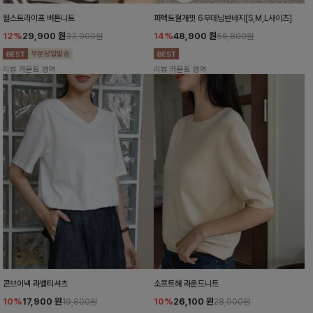
월스트라이프 버튼니트
퍼펙트절개핏 6부데님반바지[S,M,L사이즈]
12%
29,900
원
14%
48,900
원
33,900원
56,800원
리뷰 카운트 영역
리뷰 카운트 영역
콘브이넥 라벨티셔츠
소프트해 라운드니트
10%
17,900
원
10%
26,100
원
19,800원
28,900원