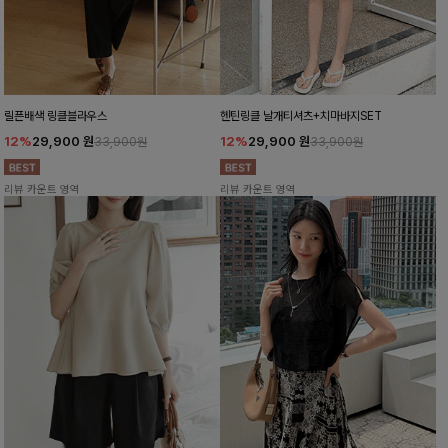
릴픈배색 링클블라우스
헨틴링클 날개티셔츠+치마바지SET
12%
29,900
원
12%
29,900
원
33,900원
33,900원
리뷰 카운트 영역
리뷰 카운트 영역