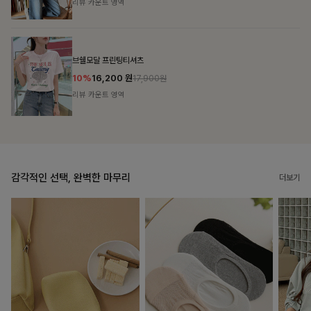
리뷰 카운트 영역
캣시어서커 버튼카라원피스+벨트SET
16%
79,900
원
95,100원
리뷰 카운트 영역
감각적인 선택, 완벽한 마무리
더보기