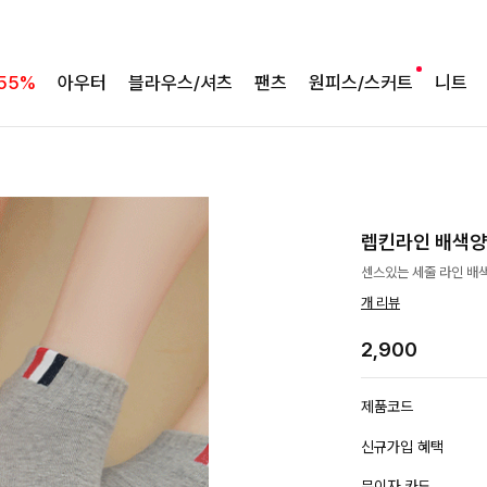
55%
아우터
블라우스/셔츠
팬츠
원피스/스커트
니트
렙킨라인 배색
센스있는 세줄 라인 배
개 리뷰
2,900
제품코드
신규가입 혜택
무이자 카드