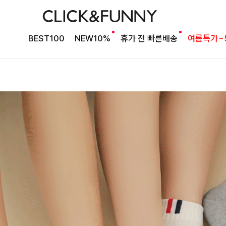
BEST100
NEW10%
휴가 전 빠른배송
여름특가~