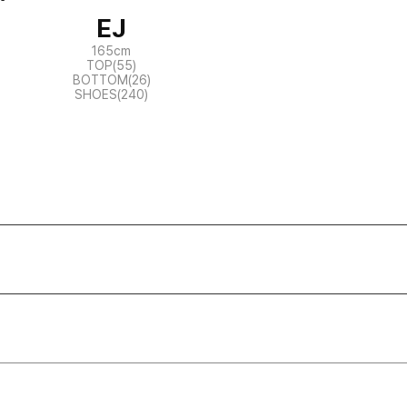
EJ
165cm
TOP(55)
BOTTOM(26)
SHOES(240)