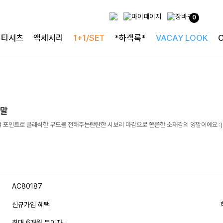
0
티셔츠
액세서리
1+1/SET
*하객룩*
VACAY LOOK
양말
색 포인트로 클래식한 무드를 전해주는탄탄한 시보리 마감으로 쫀쫀한 소재감의 양말이에요 :)
AC80187
신규가입 혜택
최대 6개월 무이자