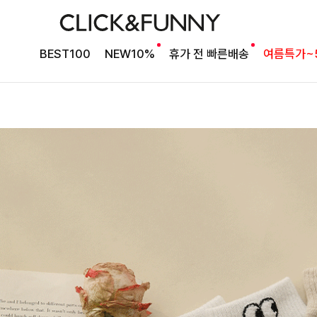
BEST100
NEW10%
휴가 전 빠른배송
여름특가~