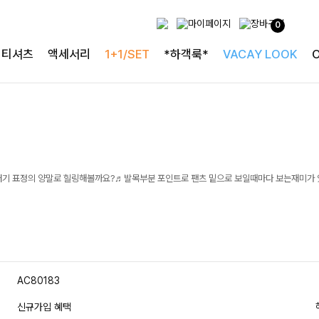
0
티셔츠
액세서리
1+1/SET
*하객룩*
VACAY LOOK
러기 표정의 양말로 힐링해볼까요?♬발목부분 포인트로 팬츠 밑으로 보일때마다 보는재미가 
AC80183
신규가입 혜택