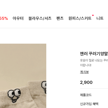
55%
아우터
블라우스/셔츠
팬츠
원피스/스커트
니트
젠러 꾸러기양말
웃음이 절로 나오는 꾸
이랍니다!
개 리뷰
2,900
제품코드
신규가입 혜택