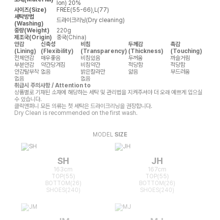
lon) 20%
사이즈(Size)
FREE(55-66),L(77)
세탁방법
드라이크리닝(Dry cleaning)
(Washing)
중량(Weight)
220g
제조국(Origin)
중국(China)
안감
신축성
비침
두께감
촉감
(Lining)
(Flexibility)
(Transparency)
(Thickness)
(Touching)
전체안감
매우좋음
비침있음
두꺼움
까슬거림
부분안감
약간당겨짐
비침약간
적당함
적당함
안감탈부착
없음
밝은칼라만
얇음
부드러움
없음
없음
취급시 주의사항 / Attention to
상품별로 기재된 소재에 해당하는 세탁 및 관리법을 지켜주셔야 더 오래 예쁘게 입으실
수 있습니다.
클릭앤퍼니 모든 의류는 첫 세탁은 드라이크리닝을 권장합니다.
Dry Clean is recommended on the first wash.
MODEL
SIZE
SH
JH
163cm
167cm
TOP(55)
TOP(55)
BOTTOM(26)
BOTTOM(26)
SHOES(240)
SHOES(240)