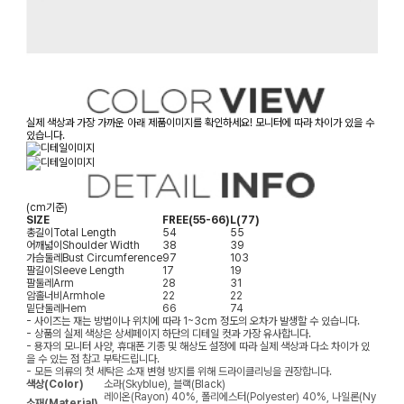
실제 색상과 가장 가까운 아래 제품이미지를 확인하세요! 모니터에 따라 차이가 있을 수
있습니다.
(cm기준)
SIZE
FREE(55-66)
L(77)
총길이
Total Length
54
55
어깨넓이
Shoulder Width
38
39
가슴둘레
Bust Circumference
97
103
팔길이
Sleeve Length
17
19
팔둘레
Arm
28
31
암홀너비
Armhole
22
22
밑단둘레
Hem
66
74
- 사이즈는 재는 방법이나 위치에 따라 1~3cm 정도의 오차가 발생할 수 있습니다.
- 상품의 실제 색상은 상세페이지 하단의 디테일 컷과 가장 유사합니다.
- 용자의 모니터 사양, 휴대폰 기종 및 해상도 설정에 따라 실제 색상과 다소 차이가 있
을 수 있는 점 참고 부탁드립니다.
- 모든 의류의 첫 세탁은 소재 변형 방지를 위해 드라이클리닝을 권장합니다.
색상(Color)
소라(Skyblue), 블랙(Black)
레이온(Rayon) 40%, 폴리에스터(Polyester) 40%, 나일론(Ny
소재(Material)