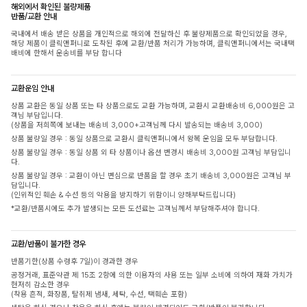
해외에서 확인된 불량제품
반품/교환 안내
국내에서 배송 받은 상품을 개인적으로 해외에 전달하신 후 불량제품으로 확인되었을 경우,
해당 제품이 클릭앤퍼니로 도착된 후에 교환/반품 처리가 가능하며, 클릭앤퍼니에서는 국내택
배비에 한해서 운송비를 부담 합니다
교환운임 안내
상품 교환은 동일 상품 또는 타 상품으로도 교환 가능하며, 교환시 교환배송비 6,000원은 고
객님 부담입니다.
(상품을 저희쪽에 보내는 배송비 3,000+고객님께 다시 발송되는 배송비 3,000)
상품 불량일 경우 : 동일 상품으로 교환시 클릭앤퍼니에서 왕복 운임을 모두 부담합니다.
상품 불량일 경우 : 동일 상품 외 타 상품이나 옵션 변경시 배송비 3,000원 고객님 부담입니
다.
상품 불량일 경우 : 교환이 아닌 변심으로 반품을 할 경우 초기 배송비 3,000원은 고객님 부
담입니다.
(인위적인 훼손 & 수선 등의 악용을 방지하기 위함이니 양해부탁드립니다)
*교환/반품시에도 추가 발생되는 모든 도선료는 고객님께서 부담해주셔야 합니다.
교환/반품이 불가한 경우
반품기한(상품 수령후 7일)이 경과한 경우
공정거래, 표준약관 제 15조 2항에 의한 이용자의 사용 또는 일부 소비에 의하여 재화 가치가
현저히 감소한 경우
(착용 흔적, 화장품, 탈취제 냄새, 세탁, 수선, 택훼손 포함)