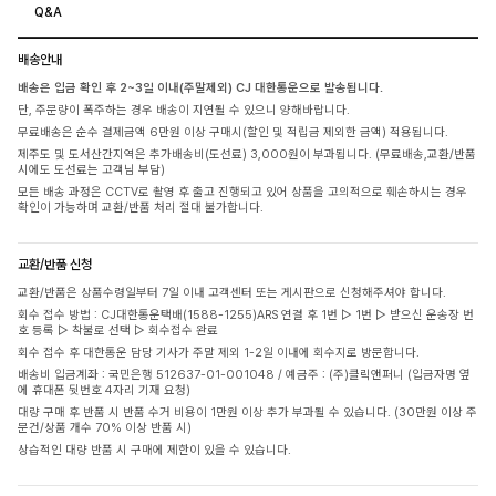
Q&A
배송안내
배송은 입금 확인 후 2~3일 이내(주말제외) CJ 대한통운으로 발송됩니다.
단, 주문량이 폭주하는 경우 배송이 지연될 수 있으니 양해바랍니다.
무료배송은 순수 결제금액 6만원 이상 구매시(할인 및 적립금 제외한 금액) 적용됩니다.
제주도 및 도서산간지역은 추가배송비(도선료) 3,000원이 부과됩니다. (무료배송,교환/반품
시에도 도선료는 고객님 부담)
모든 배송 과정은 CCTV로 촬영 후 출고 진행되고 있어 상품을 고의적으로 훼손하시는 경우
확인이 가능하며 교환/반품 처리 절대 불가합니다.
교환/반품 신청
교환/반품은 상품수령일부터 7일 이내 고객센터 또는 게시판으로 신청해주셔야 합니다.
회수 접수 방법 : CJ대한통운택배(1588-1255)ARS 연결 후 1번 ▷ 1번 ▷ 받으신 운송장 번
호 등록 ▷ 착불로 선택 ▷ 회수접수 완료
회수 접수 후 대한통운 담당 기사가 주말 제외 1-2일 이내에 회수지로 방문합니다.
배송비 입금계좌 : 국민은행 512637-01-001048 / 예금주 : (주)클릭앤퍼니 (입금자명 옆
에 휴대폰 뒷번호 4자리 기재 요청)
대량 구매 후 반품 시 반품 수거 비용이 1만원 이상 추가 부과될 수 있습니다. (30만원 이상 주
문건/상품 개수 70% 이상 반품 시)
상습적인 대량 반품 시 구매에 제한이 있을 수 있습니다.