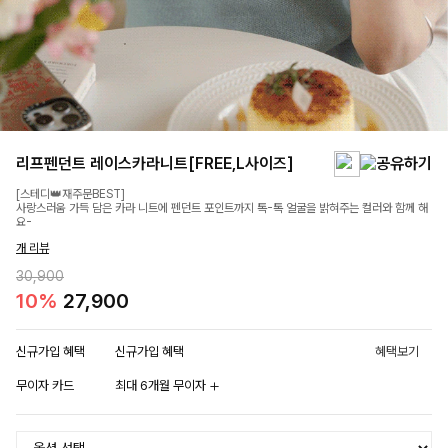
리프펜던트 레이스카라니트[FREE,L사이즈]
[스테디👑재주문BEST]
사랑스러움 가득 담은 카라 니트에 펜던트 포인트까지 톡-톡 얼굴을 밝혀주는 컬러와 함께 해
요-
개 리뷰
30,900
10%
27,900
신규가입 혜택
신규가입 혜택
혜택보기
무이자 카드
최대 6개월 무이자