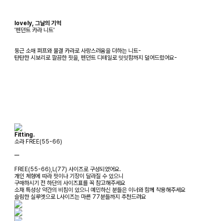
lovely, 그날의 기억
'펜던트 카라 니트'
둥근 소매 퍼프와 물결 카라로 사랑스러움을 더하는 니트-
탄탄한 시보리로 깔끔한 핏을, 펜던트 디테일로 밋밋함까지 덜어드렸어요-
Fitting.
소라 FREE(55-66)
ㅡ
FREE(55-66),L(77) 사이즈로 구성되었어요.
개인 체형에 따라 핏이나 기장이 달라질 수 있으니
구매하시기 전 하단의 사이즈표를 꼭 참고해주세요
소재 특성상 약간의 비침이 있으니 예민하신 분들은 이너와 함께 착용해주세요
슬림한 실루엣으로 L사이즈는 마른 77분들까지 추천드려요