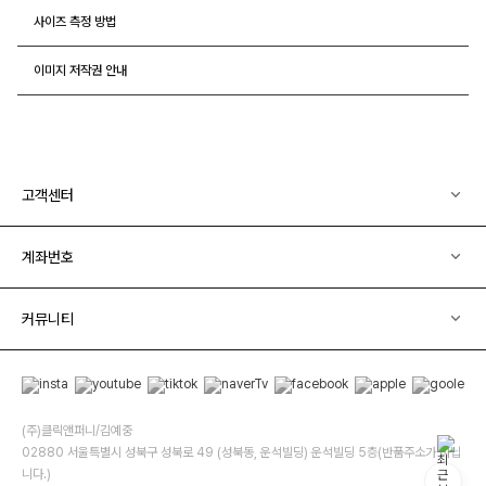
사이즈 측정 방법
이미지 저작권 안내
고객센터
계좌번호
커뮤니티
(주)클릭앤퍼니/김예중
02880 서울특별시 성북구 성북로 49 (성북동, 운석빌딩) 운석빌딩 5층(반품주소가 아닙
니다.)