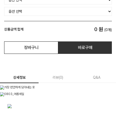
0
원
상품금액 합계
(
0
개)
장바구니
바로구매
상세정보
리뷰
(
0
)
Q&A