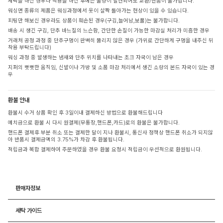
세탁을 하신 경우나 착용을 하신 후에는 불량이 발견되어도 교환/반품이 불가합니다.
워싱면 종류의 제품은 워싱과정에서 옷이 살짝 돌아가는 현상이 있을 수 있습니다.
피팅만 해보신 경우라도 상품이 훼손된 경우(구김,늘어남,보풀)는 불가합니다.
배송 시 생긴 구김, 단추 바느질의 느슨함, 간단한 손질이 가능한 마감실 처리가 미흡한 경우
거래처 공정 과정 중 단추구멍이 완벽히 뚫리지 않은 경우 (가위로 간단하게 구멍을 내주신 뒤
착용 부탁드립니다)
워싱 과정 중 발생하는 냄새와 단추 위치를 나타내는 초크 자국이 남은 경우
지퍼의 뻣뻣한 움직임, 신발이나 가방 및 소품 마감 처리에서 생긴 소량의 본드 자국이 있는 경
우
환불 안내
환불시 수거 상품 확인 후 3일이내 결제하신 방법으로 환불해드립니다
예치금으로 환불 시 다시 원결제(무통장,핸드폰,카드)로의 환불은 불가합니다.
핸드폰 결제후 부분 취소 또는 결제한 달이 지나 환불시, 통신사 정책상 핸드폰 취소가 되지않
아 반품시 결제금액의 3.75%가 차감 후 환불됩니다.
적립금과 복합 결제하여 주문하였을 경우 환불 요청시 적립금이 우선적으로 환원됩니다.
판매자정보
세탁 가이드