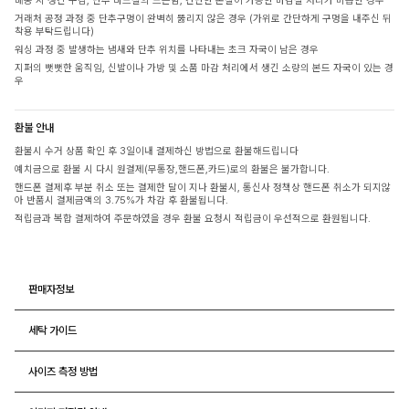
배송 시 생긴 구김, 단추 바느질의 느슨함, 간단한 손질이 가능한 마감실 처리가 미흡한 경우
거래처 공정 과정 중 단추구멍이 완벽히 뚫리지 않은 경우 (가위로 간단하게 구멍을 내주신 뒤
착용 부탁드립니다)
워싱 과정 중 발생하는 냄새와 단추 위치를 나타내는 초크 자국이 남은 경우
지퍼의 뻣뻣한 움직임, 신발이나 가방 및 소품 마감 처리에서 생긴 소량의 본드 자국이 있는 경
우
환불 안내
환불시 수거 상품 확인 후 3일이내 결제하신 방법으로 환불해드립니다
예치금으로 환불 시 다시 원결제(무통장,핸드폰,카드)로의 환불은 불가합니다.
핸드폰 결제후 부분 취소 또는 결제한 달이 지나 환불시, 통신사 정책상 핸드폰 취소가 되지않
아 반품시 결제금액의 3.75%가 차감 후 환불됩니다.
적립금과 복합 결제하여 주문하였을 경우 환불 요청시 적립금이 우선적으로 환원됩니다.
판매자정보
세탁 가이드
사이즈 측정 방법