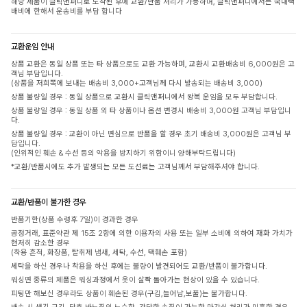
해당 제품이 클릭앤퍼니로 도착된 후에 교환/반품 처리가 가능하며, 클릭앤퍼니에서는 국내택
배비에 한해서 운송비를 부담 합니다
교환운임 안내
상품 교환은 동일 상품 또는 타 상품으로도 교환 가능하며, 교환시 교환배송비 6,000원은 고
객님 부담입니다.
(상품을 저희쪽에 보내는 배송비 3,000+고객님께 다시 발송되는 배송비 3,000)
상품 불량일 경우 : 동일 상품으로 교환시 클릭앤퍼니에서 왕복 운임을 모두 부담합니다.
상품 불량일 경우 : 동일 상품 외 타 상품이나 옵션 변경시 배송비 3,000원 고객님 부담입니
다.
상품 불량일 경우 : 교환이 아닌 변심으로 반품을 할 경우 초기 배송비 3,000원은 고객님 부
담입니다.
(인위적인 훼손 & 수선 등의 악용을 방지하기 위함이니 양해부탁드립니다)
*교환/반품시에도 추가 발생되는 모든 도선료는 고객님께서 부담해주셔야 합니다.
교환/반품이 불가한 경우
반품기한(상품 수령후 7일)이 경과한 경우
공정거래, 표준약관 제 15조 2항에 의한 이용자의 사용 또는 일부 소비에 의하여 재화 가치가
현저히 감소한 경우
(착용 흔적, 화장품, 탈취제 냄새, 세탁, 수선, 택훼손 포함)
세탁을 하신 경우나 착용을 하신 후에는 불량이 발견되어도 교환/반품이 불가합니다.
워싱면 종류의 제품은 워싱과정에서 옷이 살짝 돌아가는 현상이 있을 수 있습니다.
피팅만 해보신 경우라도 상품이 훼손된 경우(구김,늘어남,보풀)는 불가합니다.