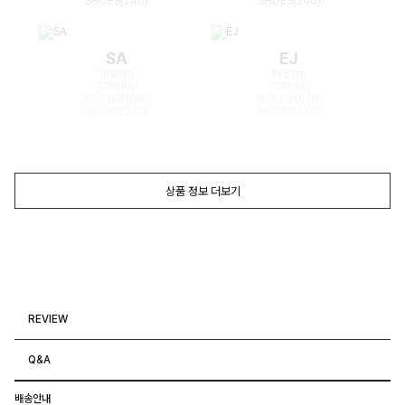
SHOES(240)
SHOES(240)
SA
EJ
168cm
165cm
TOP(55)
TOP(55)
BOTTOM(26)
BOTTOM(26)
SHOES(240)
SHOES(240)
상품 정보 더보기
REVIEW
Q&A
배송안내