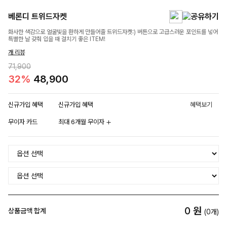
베론디 트위드자켓
화사한 색감으로 얼굴빛을 환하게 만들어줄 트위드자켓:) 버튼으로 고급스러운 포인트를 넣어
특별한 날 갖춰 입을 때 걸치기 좋은 ITEM!
개 리뷰
71,900
32%
48,900
신규가입 혜택
신규가입 혜택
혜택보기
무이자 카드
최대 6개월 무이자
0
원
상품금액 합계
(
0
개)