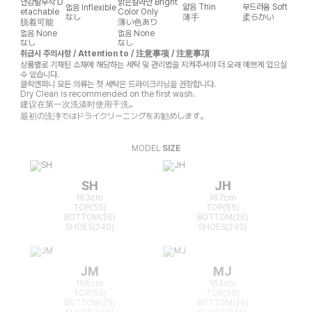
안감탈부착
D
밝은칼라만
Bright
얇음
Thin
부드러움
Soft
없음
Inflexible
etachable
Color Only
なし
薄手
柔らかい
脱着可能
薄い色あり
없음
None
없음
None
なし
なし
취급시 주의사항 / Attention to / 注意事项 / 注意事項
상품별로 기재된 소재에 해당하는 세탁 및 관리법을 지켜주셔야 더 오래 예쁘게 입으실
수 있습니다.
클릭앤퍼니 모든 의류는 첫 세탁은 드라이크리닝을 권장합니다.
Dry Clean is recommended on the first wash.
建议在第一次洗涤时使用干洗。
最初の洗浄ではドライクリーニングをお勧めします。
MODEL
SIZE
SH
JH
163cm
167cm
TOP(55)
TOP(55)
BOTTOM(26)
BOTTOM(26)
SHOES(240)
SHOES(240)
JM
MJ
166cm
164cm
TOP(55)
TOP(55)
BOTTOM(25)
BOTTOM(26)