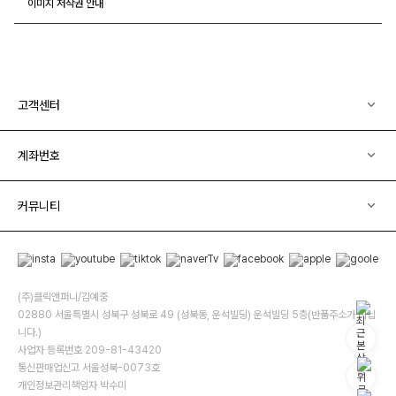
이미지 저작권 안내
고객센터
계좌번호
커뮤니티
(주)클릭앤퍼니/김예중
02880 서울특별시 성북구 성북로 49 (성북동, 운석빌딩) 운석빌딩 5층(반품주소가 아닙
니다.)
사업자 등록번호 209-81-43420
통신판매업신고 서울성북-0073호
개인정보관리책임자 박수미