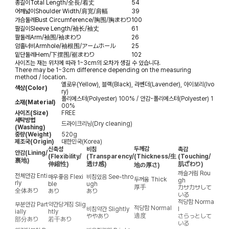
총길이
Total Length/全長/着丈
54
어깨넓이
Shoulder Width/肩宽/肩幅
39
가슴둘레
Bust Circumference/胸围/胸まわり
100
팔길이
Sleeve Length/袖长/袖丈
61
팔둘레
Arm/袖围/袖まわり
26
암홀너비
Armhole/袖根围/アームホール
25
밑단둘레
Hem/下摆围/裾まわり
102
사이즈는 재는 위치에 따라 1~3cm의 오차가 생길 수 있습니다.
There may be 1~3cm difference depending on the measuring
method / location.
옐로우(Yellow), 블랙(Black), 라벤더(Lavender), 아이보리(Ivo
색상(Color)
ry)
폴리에스터(Polyester) 100% / 안감-폴리에스터(Polyester) 1
소재(Material)
00%
사이즈(Size)
FREE
세탁방법
드라이크리닝(Dry cleaning)
(Washing)
중량(Weight)
520g
제조국(Origin)
대한민국(Korea)
두께감
신축성
비침
촉감
안감
(Lining/
(Flexibility/
(Transparency/
(Thickness/生
(Touching/
裏地)
伸縮性)
透け感)
肌ざわり)
地の厚さ)
까슬거림
Rou
전체안감
Enti
매우좋음
Flexi
비침있음
See-thro
두꺼움
Thick
gh
rly
ble
ugh
厚手
カサカサして
全体あり
あり
あり
いる
적당함
Norma
부분안감
Part
약간당겨짐
Slig
적당함
Normal
비침약간
Slightly
l
ially
htly
適度
ややあり
さらっとして
部分あり
若干あり
いる