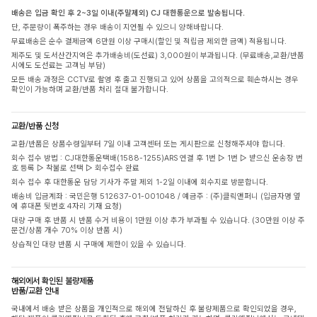
배송은 입금 확인 후 2~3일 이내(주말제외) CJ 대한통운으로 발송됩니다.
단, 주문량이 폭주하는 경우 배송이 지연될 수 있으니 양해바랍니다.
무료배송은 순수 결제금액 6만원 이상 구매시(할인 및 적립금 제외한 금액) 적용됩니다.
제주도 및 도서산간지역은 추가배송비(도선료) 3,000원이 부과됩니다. (무료배송,교환/반품
시에도 도선료는 고객님 부담)
모든 배송 과정은 CCTV로 촬영 후 출고 진행되고 있어 상품을 고의적으로 훼손하시는 경우
확인이 가능하며 교환/반품 처리 절대 불가합니다.
교환/반품 신청
교환/반품은 상품수령일부터 7일 이내 고객센터 또는 게시판으로 신청해주셔야 합니다.
회수 접수 방법 : CJ대한통운택배(1588-1255)ARS 연결 후 1번 ▷ 1번 ▷ 받으신 운송장 번
호 등록 ▷ 착불로 선택 ▷ 회수접수 완료
회수 접수 후 대한통운 담당 기사가 주말 제외 1-2일 이내에 회수지로 방문합니다.
배송비 입금계좌 : 국민은행 512637-01-001048 / 예금주 : (주)클릭앤퍼니 (입금자명 옆
에 휴대폰 뒷번호 4자리 기재 요청)
대량 구매 후 반품 시 반품 수거 비용이 1만원 이상 추가 부과될 수 있습니다. (30만원 이상 주
문건/상품 개수 70% 이상 반품 시)
상습적인 대량 반품 시 구매에 제한이 있을 수 있습니다.
해외에서 확인된 불량제품
반품/교환 안내
국내에서 배송 받은 상품을 개인적으로 해외에 전달하신 후 불량제품으로 확인되었을 경우,