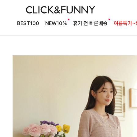
BEST100
NEW10%
휴가 전 빠른배송
여름특가~