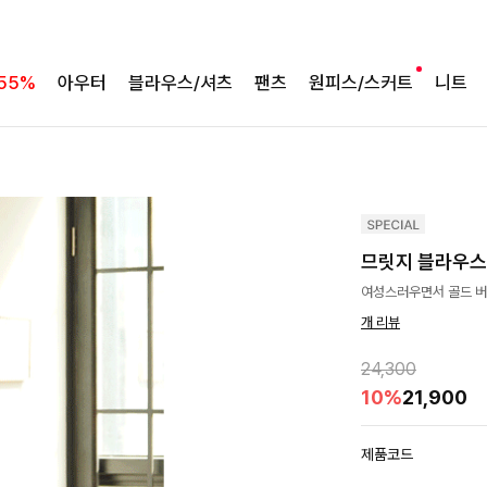
55%
아우터
블라우스/셔츠
팬츠
원피스/스커트
니트
므릿지 블라우스
여성스러우면서 골드 버
개 리뷰
24,300
10%
21,900
제품코드