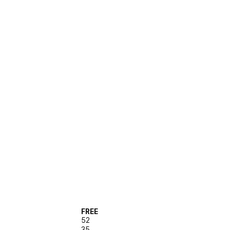
FREE
52
35