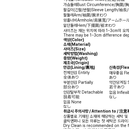
가슴둘레
Bust Circumference/胸圍
팔길이(긴팔/반팔)
Sleeve Length/袖
팔둘레
Arm/袖圍/腕まわり
암홀너비
Armhole/肩腋寬/アームホー
밑단둘레
Hem/下擺圍/裾まわり
사이즈는 재는 위치에 따라 1~3cm의 오차
There may be 1~3cm difference dep
색상(Color)
소재(Material)
사이즈(Size)
세탁방법(Washing)
중량(Weight)
제조국(Origin)
안감
(Lining/裏地)
신축성
(Fle
전체안감
Entirly
매우좋음
Fl
全体あり
あり
부분안감
Partially
약간당겨짐
部分あり
若干あり
안감탈부착
Detachable
없음
Inflexi
脱着可能
なし
없음
None
なし
취급시 주의사항 / Attention to / 
상품별로 기재된 소재에 해당하는 세탁 및
클릭앤퍼니 모든 의류는 첫 세탁은 드라이
Dry Clean is recommended on the f