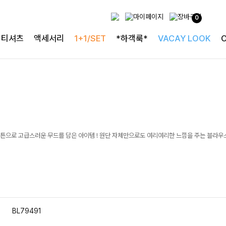
0
티셔츠
액세서리
1+1/SET
*하객룩*
VACAY LOOK
튼으로 고급스러운 무드를 담은 아이템 ! 원단 자체만으로도 여리여리한 느낌을 주는 블라우
BL79491