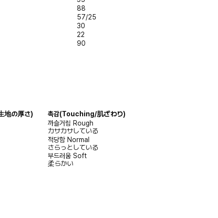
88
57/25
30
22
90
s/生地の厚さ)
촉감
(Touching/肌ざわり)
까슬거림
Rough
カサカサしている
적당함
Normal
さらっとしている
부드러움
Soft
柔らかい