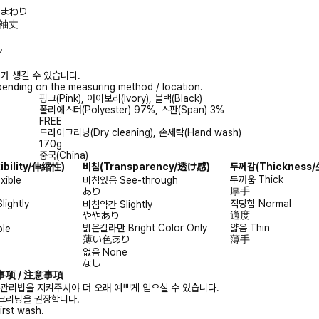
/胸まわり
長/袖丈
ル
가 생길 수 있습니다.
ending on the measuring method / location.
핑크(Pink), 아이보리(Ivory), 블랙(Black)
폴리에스터(Polyester) 97%, 스판(Span) 3%
FREE
드라이크리닝(Dry cleaning), 손세탁(Hand wash)
170g
중국(China)
xibility/伸縮性)
비침
(Transparency/透け感)
두께감
(Thicknes
두꺼움
Thick
exible
비침있음
See-through
厚手
あり
Slightly
적당함
Normal
비침약간
Slightly
適度
ややあり
밝은칼라만
Bright Color Only
얇음
Thin
ble
薄い色あり
薄手
없음
None
なし
注意事项 / 注意事項
 관리법을 지켜주셔야 더 오래 예쁘게 입으실 수 있습니다.
크리닝을 권장합니다.
irst wash.