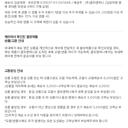
배송비 입금계좌 : 국민은행 512637-01-001048 / 예금주 : (주)클릭앤퍼니 (입금자명 옆
에 휴대폰 뒷번호 4자리 기재 요청)
대량 구매 후 반품 시 반품 수거 비용이 1만원 이상 추가 부과될 수 있습니다. (30만원 이상 주
문건/상품 개수 70% 이상 반품 시)
상습적인 대량 반품 시 구매에 제한이 있을 수 있습니다.
해외에서 확인된 불량제품
반품/교환 안내
국내에서 배송 받은 상품을 개인적으로 해외에 전달하신 후 불량제품으로 확인되었을 경우,
해당 제품이 클릭앤퍼니로 도착된 후에 교환/반품 처리가 가능하며, 클릭앤퍼니에서는 국내택
배비에 한해서 운송비를 부담 합니다
교환운임 안내
상품 교환은 동일 상품 또는 타 상품으로도 교환 가능하며, 교환시 교환배송비 6,000원은 고
객님 부담입니다.
(상품을 저희쪽에 보내는 배송비 3,000+고객님께 다시 발송되는 배송비 3,000)
상품 불량일 경우 : 동일 상품으로 교환시 클릭앤퍼니에서 왕복 운임을 모두 부담합니다.
상품 불량일 경우 : 동일 상품 외 타 상품이나 옵션 변경시 배송비 3,000원 고객님 부담입니
다.
상품 불량일 경우 : 교환이 아닌 변심으로 반품을 할 경우 초기 배송비 3,000원은 고객님 부
담입니다.
(인위적인 훼손 & 수선 등의 악용을 방지하기 위함이니 양해부탁드립니다)
*교환/반품시에도 추가 발생되는 모든 도선료는 고객님께서 부담해주셔야 합니다.