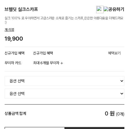
브렐딧 실크스카프
실크 100% 로 우아하면서 고급스러운 소재로 즐기는 스카프,은은한 아름다움을 더해드려요
:)
개 리뷰
19,900
신규가입 혜택
신규가입 혜택
혜택보기
무이자 카드
최대 6개월 무이자
0
원
상품금액 합계
(
0
개)