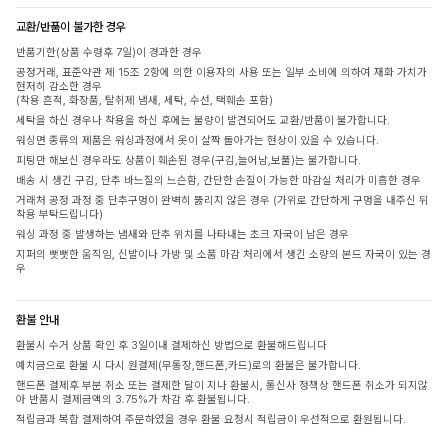
교환/반품이 불가한 경우
반품기한(상품 수령후 7일)이 경과한 경우
공정거래, 표준약관 제 15조 2항에 의한 이용자의 사용 또는 일부 소비에 의하여 재화 가치가
현저히 감소한 경우
(착용 흔적, 화장품, 탈취제 냄새, 세탁, 수선, 택훼손 포함)
세탁을 하신 경우나 착용을 하신 후에는 불량이 발견되어도 교환/반품이 불가합니다.
워싱면 종류의 제품은 워싱과정에서 옷이 살짝 돌아가는 현상이 있을 수 있습니다.
피팅만 해보신 경우라도 상품이 훼손된 경우(구김,늘어남,보풀)는 불가합니다.
배송 시 생긴 구김, 단추 바느질의 느슨함, 간단한 손질이 가능한 마감실 처리가 미흡한 경우
거래처 공정 과정 중 단추구멍이 완벽히 뚫리지 않은 경우 (가위로 간단하게 구멍을 내주신 뒤
착용 부탁드립니다)
워싱 과정 중 발생하는 냄새와 단추 위치를 나타내는 초크 자국이 남은 경우
지퍼의 뻣뻣한 움직임, 신발이나 가방 및 소품 마감 처리에서 생긴 소량의 본드 자국이 있는 경
우
환불 안내
환불시 수거 상품 확인 후 3일이내 결제하신 방법으로 환불해드립니다
예치금으로 환불 시 다시 원결제(무통장,핸드폰,카드)로의 환불은 불가합니다.
핸드폰 결제후 부분 취소 또는 결제한 달이 지나 환불시, 통신사 정책상 핸드폰 취소가 되지않
아 반품시 결제금액의 3.75%가 차감 후 환불됩니다.
적립금과 복합 결제하여 주문하였을 경우 환불 요청시 적립금이 우선적으로 환원됩니다.