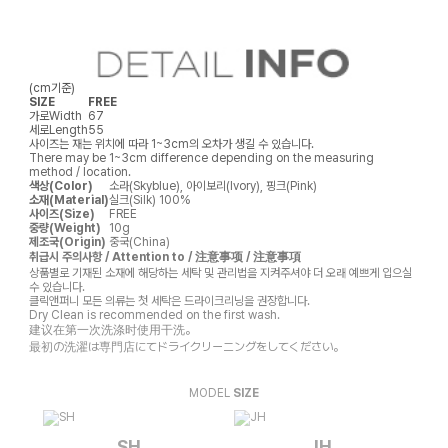
(cm기준)
SIZE
FREE
가로
Width
67
세로
Length
55
사이즈는 재는 위치에 따라 1~3cm의 오차가 생길 수 있습니다.
There may be 1~3cm difference depending on the measuring
method / location.
색상(Color)
소라(Skyblue), 아이보리(Ivory), 핑크(Pink)
소재(Material)
실크(Silk) 100%
사이즈(Size)
FREE
중량(Weight)
10g
제조국(Origin)
중국(China)
취급시 주의사항 / Attention to / 注意事项 / 注意事項
상품별로 기재된 소재에 해당하는 세탁 및 관리법을 지켜주셔야 더 오래 예쁘게 입으실
수 있습니다.
클릭앤퍼니 모든 의류는 첫 세탁은 드라이크리닝을 권장합니다.
Dry Clean is recommended on the first wash.
建议在第一次洗涤时使用干洗。
最初の洗濯は専門店にてドライクリーニングをしてください。
MODEL
SIZE
SH
JH