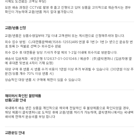
시에도 도선료는 고객님 부담)
모든 배송 과정은 CCTV로 촬영 후 출고 진행되고 있어 상품을 고의적으로 훼손하시는 경우
확인이 가능하며 교환/반품 처리 절대 불가합니다.
교환/반품 신청
교환/반품은 상품수령일부터 7일 이내 고객센터 또는 게시판으로 신청해주셔야 합니다.
회수 접수 방법 : CJ대한통운택배(1588-1255)ARS 연결 후 1번 ▷ 1번 ▷ 받으신 운송장 번
호 등록 ▷ 착불로 선택 ▷ 회수접수 완료
회수 접수 후 대한통운 담당 기사가 주말 제외 1-2일 이내에 회수지로 방문합니다.
배송비 입금계좌 : 국민은행 512637-01-001048 / 예금주 : (주)클릭앤퍼니 (입금자명 옆
에 휴대폰 뒷번호 4자리 기재 요청)
대량 구매 후 반품 시 반품 수거 비용이 1만원 이상 추가 부과될 수 있습니다. (30만원 이상 주
문건/상품 개수 70% 이상 반품 시)
상습적인 대량 반품 시 구매에 제한이 있을 수 있습니다.
해외에서 확인된 불량제품
반품/교환 안내
국내에서 배송 받은 상품을 개인적으로 해외에 전달하신 후 불량제품으로 확인되었을 경우,
해당 제품이 클릭앤퍼니로 도착된 후에 교환/반품 처리가 가능하며, 클릭앤퍼니에서는 국내택
배비에 한해서 운송비를 부담 합니다
교환운임 안내