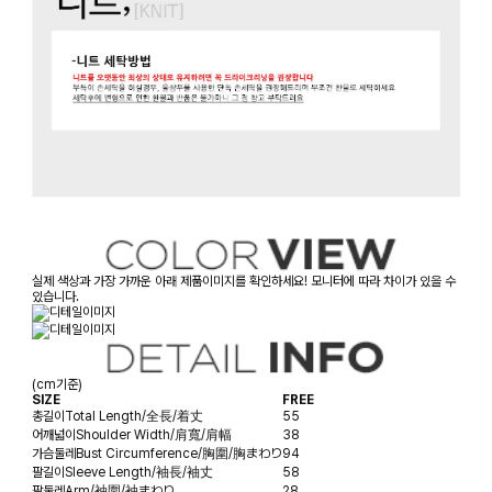
실제 색상과 가장 가까운 아래 제품이미지를 확인하세요! 모니터에 따라 차이가 있을 수
있습니다.
(cm기준)
SIZE
FREE
총길이
Total Length/全長/着丈
55
어깨넓이
Shoulder Width/肩寬/肩幅
38
가슴둘레
Bust Circumference/胸圍/胸まわり
94
팔길이
Sleeve Length/袖長/袖丈
58
팔둘레
Arm/袖圍/袖まわり
28