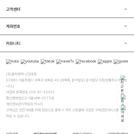
고객센터
계좌번호
커뮤니티
(주)클릭앤퍼니/김예중
02880 서울특별시 성북구 성북로 49 (성북동, 운석빌딩) 운석빌딩 5층(반품주소가 아닙
니다.)
사업자 등록번호 209-81-43420
통신판매업신고 서울성북-0073호
개인정보관리책임자 박수미
고객님은 안전거래를 위해 현금으로 결제 시 저희 소핑몰에 가입한 구매안전서비스를 이용
하실 수 있습니다.