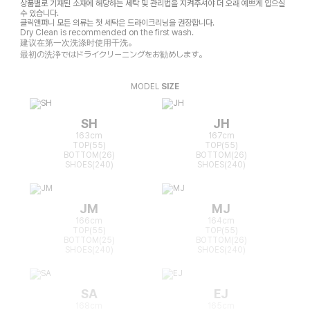
상품별로 기재된 소재에 해당하는 세탁 및 관리법을 지켜주셔야 더 오래 예쁘게 입으실
수 있습니다.
클릭앤퍼니 모든 의류는 첫 세탁은 드라이크리닝을 권장합니다.
Dry Clean is recommended on the first wash.
建议在第一次洗涤时使用干洗。
最初の洗浄ではドライクリーニングをお勧めします。
MODEL
SIZE
SH
JH
163cm
167cm
TOP(55)
TOP(55)
BOTTOM(26)
BOTTOM(26)
SHOES(240)
SHOES(240)
JM
MJ
166cm
164cm
TOP(55)
TOP(55)
BOTTOM(25)
BOTTOM(26)
SHOES(240)
SHOES(240)
SA
EJ
168cm
165cm