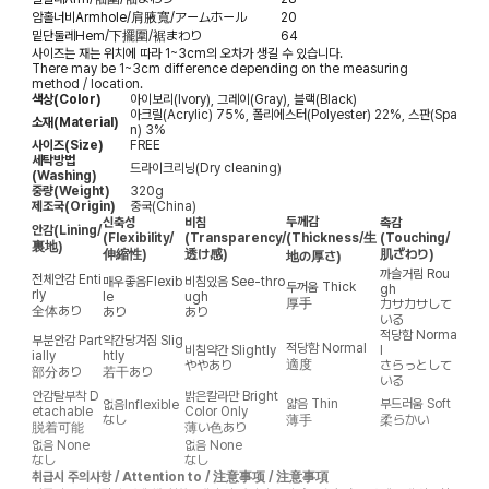
암홀너비
Armhole/肩腋寬/アームホール
20
밑단둘레
Hem/下擺圍/裾まわり
64
사이즈는 재는 위치에 따라 1~3cm의 오차가 생길 수 있습니다.
There may be 1~3cm difference depending on the measuring
method / location.
색상(Color)
아이보리(Ivory), 그레이(Gray), 블랙(Black)
아크릴(Acrylic) 75%, 폴리에스터(Polyester) 22%, 스판(Spa
소재(Material)
n) 3%
사이즈(Size)
FREE
세탁방법
드라이크리닝(Dry cleaning)
(Washing)
중량(Weight)
320g
제조국(Origin)
중국(China)
두께감
신축성
비침
촉감
안감
(Lining/
(Flexibility/
(Transparency/
(Thickness/生
(Touching/
裏地)
伸縮性)
透け感)
肌ざわり)
地の厚さ)
까슬거림
Rou
전체안감
Enti
매우좋음
Flexib
비침있음
See-thro
두꺼움
Thick
gh
rly
le
ugh
厚手
カサカサして
全体あり
あり
あり
いる
적당함
Norma
부분안감
Part
약간당겨짐
Slig
적당함
Normal
비침약간
Slightly
l
ially
htly
適度
ややあり
さらっとして
部分あり
若干あり
いる
안감탈부착
D
밝은칼라만
Bright
얇음
Thin
부드러움
Soft
없음
Inflexible
etachable
Color Only
なし
薄手
柔らかい
脱着可能
薄い色あり
없음
None
없음
None
なし
なし
취급시 주의사항 / Attention to / 注意事项 / 注意事項