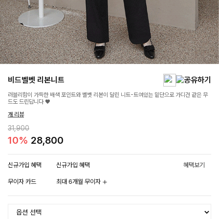
비드벨벳 리본니트
러블리함이 가득한 배색 포인트와 벨벳 리본이 달린 니트-트여있는 밑단으로 가디건 같은 무
드도 드린답니다 ♥
개 리뷰
31,900
10%
28,800
신규가입 혜택
신규가입 혜택
혜택보기
무이자 카드
최대 6개월 무이자