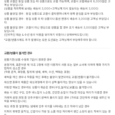
상품 교환은 동일 상품 또는 타 상품으로도 교환 가능하며, 교환시 교환배송비 6,000원은 고
객님 부담입니다.
(상품을 저희쪽에 보내는 배송비 3,000+고객님께 다시 발송되는 배송비 3,000)
상품 불량일 경우 : 동일 상품으로 교환시 클릭앤퍼니에서 왕복 운임을 모두 부담합니다.
상품 불량일 경우 : 동일 상품 외 타 상품이나 옵션 변경시 배송비 3,000원 고객님 부담입니
다.
상품 불량일 경우 : 교환이 아닌 변심으로 반품을 할 경우 초기 배송비 3,000원은 고객님 부
담입니다.
(인위적인 훼손 & 수선 등의 악용을 방지하기 위함이니 양해부탁드립니다)
*교환/반품시에도 추가 발생되는 모든 도선료는 고객님께서 부담해주셔야 합니다.
교환/반품이 불가한 경우
반품기한(상품 수령후 7일)이 경과한 경우
공정거래, 표준약관 제 15조 2항에 의한 이용자의 사용 또는 일부 소비에 의하여 재화 가치가
현저히 감소한 경우
(착용 흔적, 화장품, 탈취제 냄새, 세탁, 수선, 택훼손 포함)
세탁을 하신 경우나 착용을 하신 후에는 불량이 발견되어도 교환/반품이 불가합니다.
워싱면 종류의 제품은 워싱과정에서 옷이 살짝 돌아가는 현상이 있을 수 있습니다.
피팅만 해보신 경우라도 상품이 훼손된 경우(구김,늘어남,보풀)는 불가합니다.
배송 시 생긴 구김, 단추 바느질의 느슨함, 간단한 손질이 가능한 마감실 처리가 미흡한 경우
거래처 공정 과정 중 단추구멍이 완벽히 뚫리지 않은 경우 (가위로 간단하게 구멍을 내주신 뒤
착용 부탁드립니다)
워싱 과정 중 발생하는 냄새와 단추 위치를 나타내는 초크 자국이 남은 경우
지퍼의 뻣뻣한 움직임, 신발이나 가방 및 소품 마감 처리에서 생긴 소량의 본드 자국이 있는 경